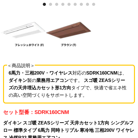
＜商品説明＞
6馬力・三相200V・ワイヤレス
対応の
SDRK160CNM
は、
ダイキン
製の
業務用エアコン
です。
スゴ暖 ZEASシリー
ズの天井埋込カセット形1方向
タイプで、快適で省エネ性
の高い空間づくりをサポートします。
セット型番：SDRK160CNM
ダイキン スゴ暖 ZEASシリーズ 天井カセット1方向 シングルフ
ロー 標準タイプ 6馬力 同時トリプル 寒冷地 三相200V ワイヤレ
ス 冷媒R32 業務用エアコン