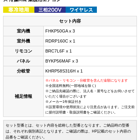
セット内容
室内機
FHKP50GA x 3
室外機
RDRP160C x 1
リモコン
BRC7L6F x 1
パネル
BYKP56MAF x 3
分岐管
KHRP58S316H x 1
※パネル・リモコン・分岐管を含んだ金額になります
※全国送料無料(一部地域を除く)
※ご納品先確認の際に、法人名・屋号などをお伺いさせて
補足情報
いただく場合がございます
※メーカー1年保証付き
※設置環境や使用状況により注意点があります。ご注文前
に据付説明書・取扱説明書をご確認ください。
セット型番とは、セット内容を総称した型番となります。ご納品時の型番
は、それぞれ個別表記となります。ご確認の際は、HP記載のセット内容の
品番をご確認ください。