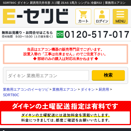
SDRT80C ダイキン 厨房用天井吊形 スゴ暖 ZEAS 3馬力 シングル 冷媒R32｜業務用エアコン
当店はエアコン機器の販売専門店でございます。
設置入替の「工事は出来ません」のでご注意下さい。
◆ 部材のみの購入は対応出来かねます ◆
業務用エアコンのイーセツビ
>
業務用エアコン
>
ダイキン
>
厨房用
>
SDRT80C