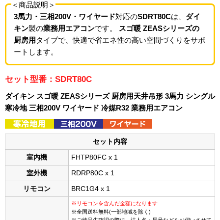
＜商品説明＞
3馬力・三相200V・ワイヤード
対応の
SDRT80C
は、
ダイ
キン
製の
業務用エアコン
です。
スゴ暖 ZEASシリーズの
厨房用
タイプで、快適で省エネ性の高い空間づくりをサポ
ートします。
セット型番：SDRT80C
ダイキン スゴ暖 ZEASシリーズ 厨房用天井吊形 3馬力 シングル
寒冷地 三相200V ワイヤード 冷媒R32 業務用エアコン
セット内容
室内機
FHTP80FC x 1
室外機
RDRP80C x 1
リモコン
BRC1G4 x 1
※リモコンを含んだ金額になります
※全国送料無料(一部地域を除く)
※ご納品先確認の際に、法人名・屋号などをお伺いさせて