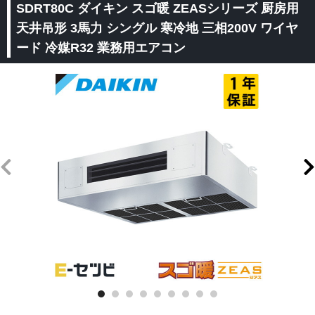
SDRT80C ダイキン スゴ暖 ZEASシリーズ 厨房用
天井吊形 3馬力 シングル 寒冷地 三相200V ワイヤ
ード 冷媒R32 業務用エアコン