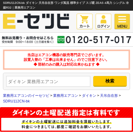
SDRU112CN-bk ダイキン 天吊自在形 ワンダ風流 標準タイプ スゴ暖 ZEAS 4馬力 シングル 冷
媒R32｜業務用エアコン
当店はエアコン機器の販売専門店でございます。
設置入替の「工事は出来ません」のでご注意下さい。
◆ 部材のみの購入は対応出来かねます ◆
業務用エアコンのイーセツビ
>
業務用エアコン
>
ダイキン
>
天吊自在形
>
SDRU112CN-bk