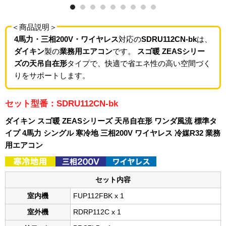
＜商品説明＞
4馬力・三相200V・ワイヤレス
対応の
SDRU112CN-bk
は、
ダイキン
製の
業務用エアコン
です。
スゴ暖 ZEASシリー
ズの天吊自在形
タイプで、快適で省エネ性の高い空間づく
りをサポートします。
セット型番：SDRU112CN-bk
ダイキン スゴ暖 ZEASシリーズ 天吊自在形 ワンダ風流 標準タ
イプ 4馬力 シングル 寒冷地 三相200V ワイヤレス 冷媒R32 業務
用エアコン
セット内容
室内機
FUP112FBK x 1
室外機
RDRP112C x 1