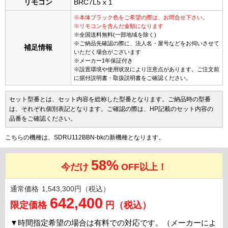
リモコン
BRC7L5 x 1
※本体ブラック色をご希望の際は、お問合せ下さい。
※リモコンを含んだ金額になります
※全国送料無料(一部地域を除く)
※ご納品先確認の際に、法人名・屋号などをお伺いさせて
補足情報
いただく場合がございます
※メーカー1年保証付き
※設置環境や使用状況により注意点があります。ご注文前
に据付説明書・取扱説明書をご確認ください。
セット型番とは、セット内容を総称した型番となります。ご納品時の型番
は、それぞれ個別表記となります。ご確認の際は、HP記載のセット内容の
品番をご確認ください。
こちらの機種は、SDRU112BBN-bkの新機種となります。
58%
今だけ
OFF以上！
通常価格
1,543,300円（税込）
642,400
限定価格
円（税込）
▼
時間指定希望の場合は有料での対応です。（メーカーによ