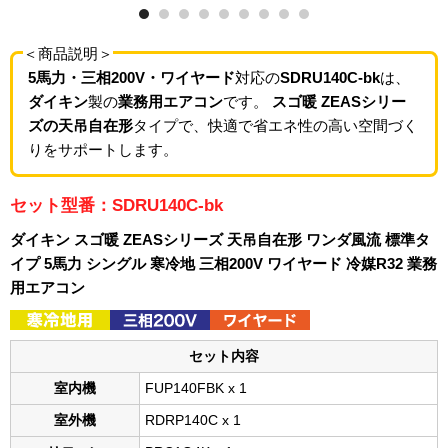
＜商品説明＞
5馬力・三相200V・ワイヤード
対応の
SDRU140C-bk
は、
ダイキン
製の
業務用エアコン
です。
スゴ暖 ZEASシリー
ズの天吊自在形
タイプで、快適で省エネ性の高い空間づく
りをサポートします。
セット型番：SDRU140C-bk
ダイキン スゴ暖 ZEASシリーズ 天吊自在形 ワンダ風流 標準タ
イプ 5馬力 シングル 寒冷地 三相200V ワイヤード 冷媒R32 業務
用エアコン
セット内容
室内機
FUP140FBK x 1
室外機
RDRP140C x 1