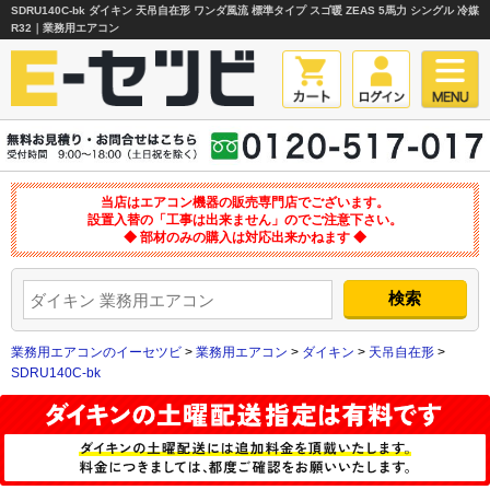
SDRU140C-bk ダイキン 天吊自在形 ワンダ風流 標準タイプ スゴ暖 ZEAS 5馬力 シングル 冷媒
R32｜業務用エアコン
当店はエアコン機器の販売専門店でございます。
設置入替の「工事は出来ません」のでご注意下さい。
◆ 部材のみの購入は対応出来かねます ◆
業務用エアコンのイーセツビ
>
業務用エアコン
>
ダイキン
>
天吊自在形
>
SDRU140C-bk