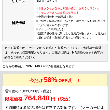
リモコン
BRC1G4K x 1
※本体ブラック色をご希望の際は、お問合せ下さい。
※リモコンを含んだ金額になります
※全国送料無料(一部地域を除く)
※ご納品先確認の際に、法人名・屋号などをお伺いさせて
補足情報
いただく場合がございます
※メーカー1年保証付き
※設置環境や使用状況により注意点があります。ご注文前
に据付説明書・取扱説明書をご確認ください。
セット型番とは、セット内容を総称した型番となります。ご納品時の型番
は、それぞれ個別表記となります。ご確認の際は、HP記載のセット内容の
品番をご確認ください。
こちらの機種は、SDRU140BB-bkの新機種となります。
58%
今だけ
OFF以上！
通常価格
1,839,200円（税込）
764,840
限定価格
円（税込）
▼
時間指定希望の場合は有料での対応です。（メーカーによ