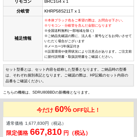
リモコン
BRC1G4 x 1
分岐管
KHRP58S211T x 1
※本体ブラック色をご希望の際は、お問合せ下さい。
※リモコン・分岐管を含んだ金額になります
※全国送料無料(一部地域を除く)
※ご納品先確認の際に、法人名・屋号などをお伺いさせて
補足情報
いただく場合がございます
※メーカー1年保証付き
※設置環境や使用状況により注意点があります。ご注文前
に据付説明書・取扱説明書をご確認ください。
セット型番とは、セット内容を総称した型番となります。ご納品時の型番
は、それぞれ個別表記となります。ご確認の際は、HP記載のセット内容の
品番をご確認ください。
こちらの機種は、SDRU80BBDの新機種となります。
60%
今だけ
OFF以上！
通常価格
1,677,830円（税込）
667,810
限定価格
円（税込）