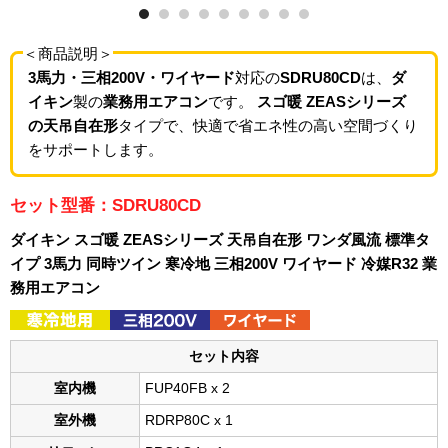
＜商品説明＞
3馬力・三相200V・ワイヤード
対応の
SDRU80CD
は、
ダ
イキン
製の
業務用エアコン
です。
スゴ暖 ZEASシリーズ
の天吊自在形
タイプで、快適で省エネ性の高い空間づくり
をサポートします。
セット型番：SDRU80CD
ダイキン スゴ暖 ZEASシリーズ 天吊自在形 ワンダ風流 標準タ
イプ 3馬力 同時ツイン 寒冷地 三相200V ワイヤード 冷媒R32 業
務用エアコン
セット内容
室内機
FUP40FB x 2
室外機
RDRP80C x 1