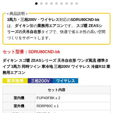
＜商品説明＞
3馬力・三相200V・ワイヤレス
対応の
SDRU80CND-bk
は、
ダイキン
製の
業務用エアコン
です。
スゴ暖 ZEASシ
リーズの天吊自在形
タイプで、快適で省エネ性の高い空間
づくりをサポートします。
セット型番：SDRU80CND-bk
ダイキン スゴ暖 ZEASシリーズ 天吊自在形 ワンダ風流 標準タ
イプ 3馬力 同時ツイン 寒冷地 三相200V ワイヤレス 冷媒R32 業
務用エアコン
セット内容
室内機
FUP40FBK x 2
室外機
RDRP80C x 1