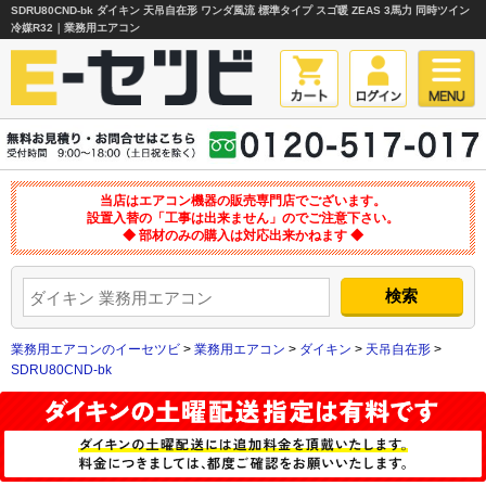
SDRU80CND-bk ダイキン 天吊自在形 ワンダ風流 標準タイプ スゴ暖 ZEAS 3馬力 同時ツイン
冷媒R32｜業務用エアコン
当店はエアコン機器の販売専門店でございます。
設置入替の「工事は出来ません」のでご注意下さい。
◆ 部材のみの購入は対応出来かねます ◆
業務用エアコンのイーセツビ
>
業務用エアコン
>
ダイキン
>
天吊自在形
>
SDRU80CND-bk