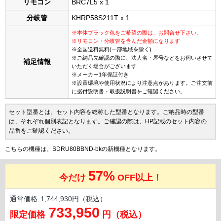
リモコン
BRC7L5 x 1
分岐管
KHRP58S211T x 1
※本体ブラック色をご希望の際は、お問合せ下さい。
※リモコン・分岐管を含んだ金額になります
※全国送料無料(一部地域を除く)
※ご納品先確認の際に、法人名・屋号などをお伺いさせて
補足情報
いただく場合がございます
※メーカー1年保証付き
※設置環境や使用状況により注意点があります。ご注文前
に据付説明書・取扱説明書をご確認ください。
セット型番とは、セット内容を総称した型番となります。ご納品時の型番
は、それぞれ個別表記となります。ご確認の際は、HP記載のセット内容の
品番をご確認ください。
こちらの機種は、SDRU80BBND-bkの新機種となります。
57%
今だけ
OFF以上！
通常価格
1,744,930円（税込）
733,950
限定価格
円（税込）