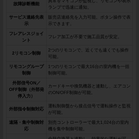
異常をマイコンが監視し、リモコンや表示
故障診断機能
ランプで迅速に通知。
サービス連絡先表
販売店連絡先を入力可能。ボタン操作で表
示
示できます。
フレアレスジョイ
フレア加工が不要で施工品質が安定。
ント
2つのリモコンで、近くでも遠くでも操作
2リモコン制御
可能。
リモコングループ
1つのリモコンで最大16台の室内機を一括
制御
制御可能。
外部信号ON／
カードキーや換気機器と連動し、エアコン
OFF制御（外部発
のON/OFF制御が可能。
停入力）
運転制御盤から接点信号で運転操作と監視
外部指令制御対応
が可能。
遠隔・集中制御対
別売コントローラーで最大1,024台の室内
応
機を集中制御可能。
全熱交換器と連動し、効率的な運転が可