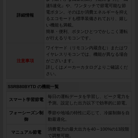
速5速化』や、ワンタッチで節電可能な節
電ボタン。そのほか消費エネルギーを抑え
詳細情報
るエコモードも標準装備されており、嬉し
い機能も満載。
簡単・便利、ボタンひとつでかしこく運転
が行えるリモコンです。
ワイヤード（リモコン内蔵含む）またはワ
イヤレスリモコンでは、機能が異なる場合
注意事項
がございます。
詳しくはメーカーカタログよりご確認くだ
さい。
SSRB80BYTD の機能一覧
毎日の運転データを学習し、ピーク電力を
スマート学習節電
予測。設定した出力以下で効率的に節電。
フォーシーズン制
季節や地域の特性に応じて、冷媒制御を自
御
動最適化。
消費電力の最大出力を40～100%の13段階
マニュアル節電
で調整可能。