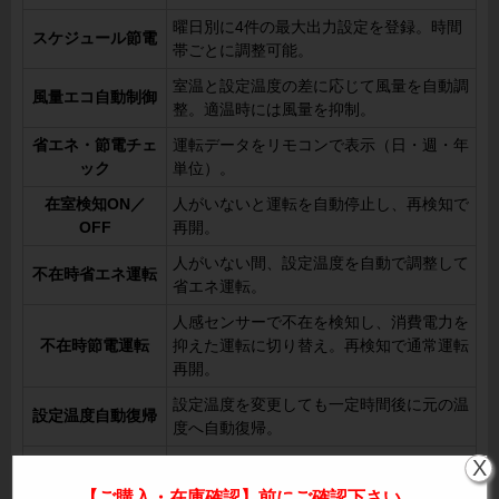
曜日別に4件の最大出力設定を登録。時間
スケジュール節電
帯ごとに調整可能。
室温と設定温度の差に応じて風量を自動調
風量エコ自動制御
整。適温時には風量を抑制。
省エネ・節電チェ
運転データをリモコンで表示（日・週・年
ック
単位）。
在室検知ON／
人がいないと運転を自動停止し、再検知で
OFF
再開。
人がいない間、設定温度を自動で調整して
不在時省エネ運転
省エネ運転。
人感センサーで不在を検知し、消費電力を
不在時節電運転
抑えた運転に切り替え。再検知で通常運転
再開。
設定温度を変更しても一定時間後に元の温
設定温度自動復帰
度へ自動復帰。
設定温度の上下限を制限し、冷やし過ぎや
X
設定温度範囲制限
暖め過ぎを防止。
【ご購入・在庫確認】前にご確認下さい。