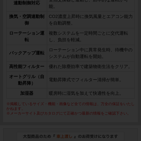
連動制御対応
能。
換気・空調連動制
CO2濃度上昇時に換気風量とエアコン能力
御
を自動調整。
ローテーション運
複数システムを一定時間ごとに交代運転
転
し、負担を軽減。
ローテーション中に異常発生時、待機中の
バックアップ運転
システムが自動運転を開始。
高性能フィルター
優れた除塵効率で建築物衛生法をクリア。
オートグリル（自
電動昇降式でフィルター清掃が簡単。
動昇降）
加湿器
暖房時に湿気を加えて快適性を向上。
※掲載しているサイズ・機能・画像など全ての情報は、万全の保証をいたし
かねます。
※メーカーサイト及びカタログにて正確かつ最新の情報をご確認下さい。