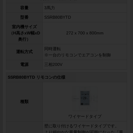
容量
3馬力
型番
SSRB80BYTD
室内機サイズ
（H高さxW幅xD
272 x 700 x 800mm
奥行）
同時運転
運転方式
※一台のリモコンでエアコンを制御
電源
三相200V
SSRB80BYTD リモコンの仕様
種類
ワイヤードタイプ
壁に取り付けるワイヤードタイプです。
より細やかな風量制御が可能になった『風