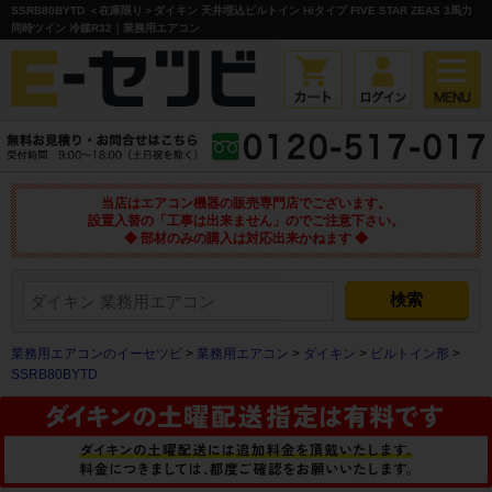
SSRB80BYTD ＜在庫限り＞ダイキン 天井埋込ビルトイン Hiタイプ FIVE STAR ZEAS 3馬力
同時ツイン 冷媒R32｜業務用エアコン
当店はエアコン機器の販売専門店でございます。
設置入替の「工事は出来ません」のでご注意下さい。
◆ 部材のみの購入は対応出来かねます ◆
業務用エアコンのイーセツビ
>
業務用エアコン
>
ダイキン
>
ビルトイン形
>
SSRB80BYTD