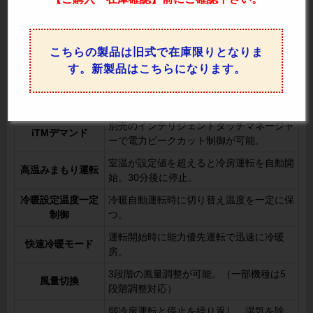
消し忘れ防止タイ
運転開始後、一定時間が経つと自動停止。
マー
こちらの製品は旧式で在庫限りとなりま
スケジュールタイ
曜日ごとにON/OFF時間や温度設定、休業
マー
日を設定可能。
す。新製品はこちらになります。
設定時間が経過すると運転を開始または停
入切タイマー
止。
別売のインテリジェントタッチマネージャ
iTMデマンド
ーで電力ピークカット制御が可能。
室温が設定値を超えると冷房運転を自動開
高温みまもり運転
始。30分後に停止。
冷暖設定温度一定
冷暖自動運転時に切り替え温度を一定に保
制御
つ。
運転開始時に能力優先運転で迅速に冷暖
快速冷暖モード
房。
3段階の風量調整が可能。（一部機種は5
風量切換
段階調整対応）
弱冷房運転と停止を繰り返し、湿気を除