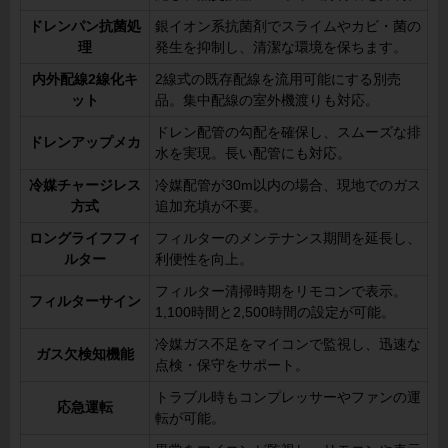
ドレンパン抗菌処
銀イオン系抗菌剤でスライムやカビ・菌の
理
発生を抑制し、清潔な環境を保ちます。
内外配線2線化キ
2線式の既存配線を流用可能にする別売
ット
品。集中配線の室外機渡りも対応。
ドレン配管の勾配を確保し、スムーズな排
ドレンアップメカ
水を実現。長い配管にも対応。
冷媒チャージレス
冷媒配管が30m以内の場合、現地でのガス
方式
追加充填が不要。
ロングライフフィ
フィルターのメンテナンス期間を延長し、
ルター
利便性を向上。
フィルター清掃時期をリモコンで表示。
フィルターサイン
1,100時間と2,500時間の設定が可能。
冷媒ガス不足をマイコンで監視し、迅速な
ガス欠検知機能
点検・保守をサポート。
トラブル時もコンプレッサーやファンの運
応急運転
転が可能。