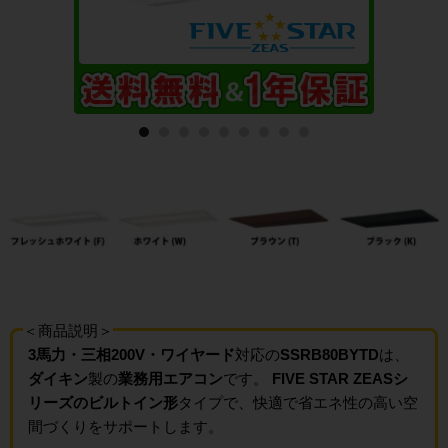
＜商品説明＞
3馬力・三相200V・ワイヤード
対応の
SSRB80BYTD
は、
ダイキン
製の
業務用エアコン
です。
FIVE STAR ZEASシ
リーズのビルトイン形
タイプで、快適で省エネ性の高い空
間づくりをサポートします。