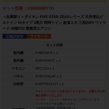
セット型番：SSRB80BYTD
＜在庫限り＞ダイキン FIVE STAR ZEASシリーズ 天井埋込ビ
ルトイン Hiタイプ 3馬力 同時ツイン 超省エネ 三相200V ワイヤ
ード 冷媒R32 業務用エアコン
セット内容
室内機
FHBP40FB x 2
室外機
RSRP80BYT x 1
リモコン
BRC1G4 x 1
パネル
BYBSJ56LAF x 2
分岐管
KHRP58S211T x 1
※キャンバスダクトは含まれておりません、必要な方は別
途お見積りいたします。
※パネル・リモコン・分岐管を含んだ金額になります
※パネルカラーをお選びください
※全国送料無料(一部地域を除く)