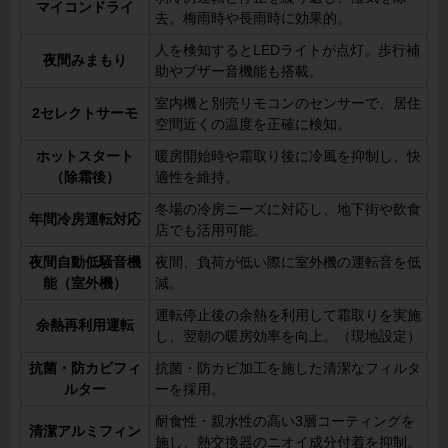
マイコンドライ
去。梅雨時や長雨時に効果的。
人を検知するとLEDライトが点灯。歩行補
夜間みまもり
助やブザー音機能も搭載。
室内機と別売リモコンのセンサーで、居住
2セレクトサーモ
空間近くの温度を正確に検知。
ホットスタート
暖房開始時や霜取り後に冷風を抑制し、快
（除霜後）
適性を維持。
冬場の冷房ニーズに対応し、地下街や飲食
年間冷房運転対応
店でも活用可能。
夜間自動低騒音機
夜間、負荷が低い際に室外機の運転音を低
能（室外機）
減。
運転停止後の余熱を利用して霜取りを実施
余熱再利用運転
し、翌朝の暖房効率を向上。（現地設定）
抗菌・防カビフィ
抗菌・防カビ加工を施した清潔なフィルタ
ルター
ーを採用。
耐食性・親水性の高い3層コーティングを
清潔アルミフィン
施し、熱交換器のニオイ成分付着を抑制。