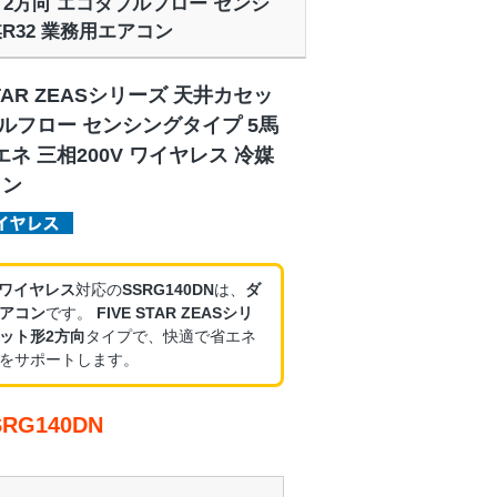
セット2方向 エコダブルフロー センシ
媒R32 業務用エアコン
STAR ZEASシリーズ 天井カセッ
ルフロー センシングタイプ 5馬
エネ 三相200V ワイヤレス 冷媒
コン
・ワイヤレス
対応の
SSRG140DN
は、
ダ
アコン
です。
FIVE STAR ZEASシリ
ット形2方向
タイプで、快適で省エネ
をサポートします。
G140DN