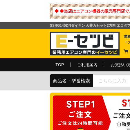
◆ ◆当店はエアコン機器の販売専門店で
SSRG140DNダイキン 天井カセット2方向 エコダブル
業
「
TOP
ご利用案内
お支払い
商品名・型番検索