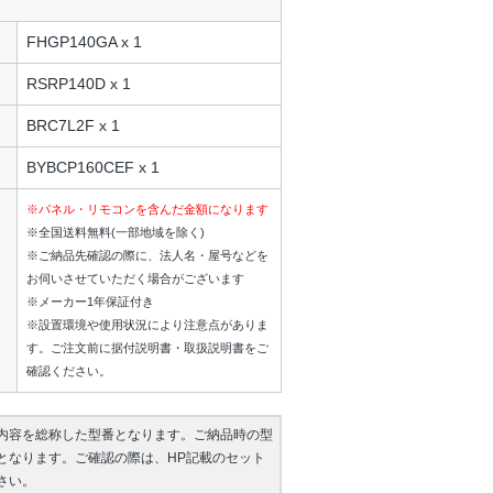
FHGP140GA x 1
RSRP140D x 1
BRC7L2F x 1
BYBCP160CEF x 1
※パネル・リモコンを含んだ金額になります
※全国送料無料(一部地域を除く)
※ご納品先確認の際に、法人名・屋号などを
お伺いさせていただく場合がございます
※メーカー1年保証付き
※設置環境や使用状況により注意点がありま
す。ご注文前に据付説明書・取扱説明書をご
確認ください。
内容を総称した型番となります。ご納品時の型
となります。ご確認の際は、HP記載のセット
さい。