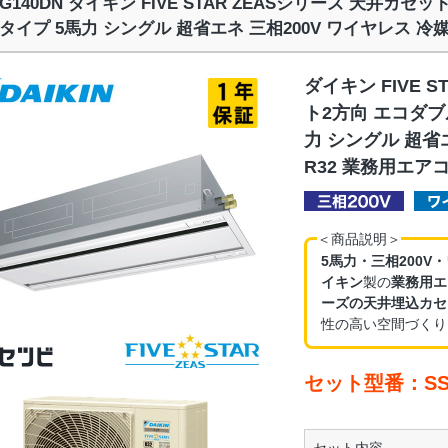
RG140DN ダイキン FIVE STAR ZEASシリーズ 天井カ
タイプ 5馬力 シングル 超省エネ 三相200V ワイヤレス 冷
ダイキン FIVE 
ト2方向 エコダブ
力 シングル 超省
R32 業務用エア
＜商品説明＞
5馬力・三相200V
イキン
製の
業務用エ
ーズの天井埋込カセ
性の高い空間づくり
セット型番：SSR