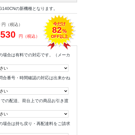
G140CNの新機種となります。
今だけ
0
円（税込）
82
%
,530
円（税込）
OFF以上
の場合は有料での対応です。（メーカ
問合番号・時間確認の対応は出来かね
クでの配送、荷台上での商品お引き渡
の場合は持ち戻り・再配達料をご請求