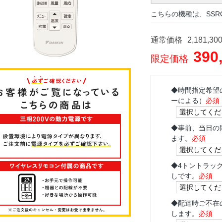
こちらの機種は、SSR
通常価格
2,181,30
390
限定価格
◆
時間指定希望
ーによる）
必須
◆
事前、当日の
ます。
必須
◆
4トントラッ
しです。
必須
◆
配達時ご不在
します。
必須