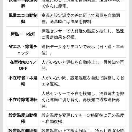
御
でさらに節電。
風量エコ自動制
室温と設定温度の差に応じて風量を自動調
御
整。適温時には風量を抑制。
床温センサーで人付近の温度を検知し、迅速
床温エコ検知
に暖房効果を発揮。
省エネ・節電チ
運転データをリモコンで表示（日・週・年単
ェック
位）。
在室検知ON／
人がいないと運転を自動停止し、再検知で再
OFF
開。
不在時省エネ運
人がいない間、設定温度を自動で調整して省
転
エネ運転。
人感センサーで不在を検知し、消費電力を抑
不在時節電運転
えた運転に切り替え。再検知で通常運転再
開。
設定温度自動復
設定温度を変更しても一定時間後に元の温度
帰
へ自動復帰。
設定温度範囲制
設定温度の上下限を制限し、冷やし過ぎや暖