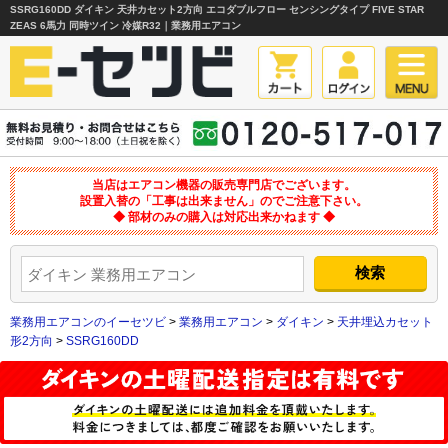
SSRG160DD ダイキン 天井カセット2方向 エコダブルフロー センシングタイプ FIVE STAR
ZEAS 6馬力 同時ツイン 冷媒R32｜業務用エアコン
当店はエアコン機器の販売専門店でございます。
設置入替の「工事は出来ません」のでご注意下さい。
◆ 部材のみの購入は対応出来かねます ◆
業務用エアコンのイーセツビ
>
業務用エアコン
>
ダイキン
>
天井埋込カセット
形2方向
>
SSRG160DD