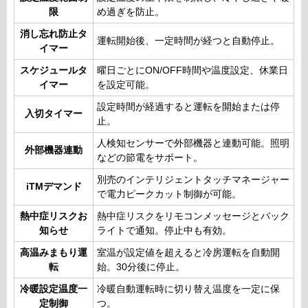
限
め過ぎを防止。
消し忘れ防止タ
運転開始後、一定時間が経つと自動停止。
イマー
スケジュールタ
曜日ごとにON/OFF時間や温度設定、休業日
イマー
を設定可能。
設定時間が経過すると運転を開始または停
入切タイマー
止。
人検知センサーで外部機器と連動可能。照明
外部機器連動
などの節電をサポート。
別売のインテリジェントタッチマネージャー
iTMデマンド
で電力ピークカット制御が可能。
熱中症リスクお
熱中症リスクをリモコンメッセージとバック
知らせ
ライトで通知。停止中も有効。
高温みまもり運
室温が設定値を超えると冷房運転を自動開
転
始。30分後に停止。
冷暖設定温度一
冷暖自動運転時に切り替え温度を一定に保
定制御
つ。