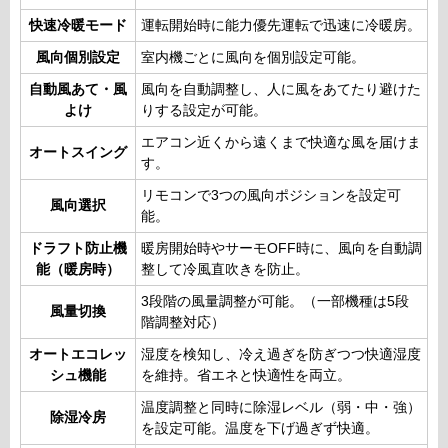
快速冷暖モード
運転開始時に能力優先運転で迅速に冷暖房。
風向個別設定
室内機ごとに風向を個別設定可能。
自動風あて・風
風向を自動調整し、人に風をあてたり避けた
よけ
りする設定が可能。
エアコン近くから遠くまで快適な風を届けま
オートスイング
す。
リモコンで3つの風向ポジションを設定可
風向選択
能。
ドラフト防止機
暖房開始時やサーモOFF時に、風向を自動調
能（暖房時）
整して冷風直吹きを防止。
3段階の風量調整が可能。（一部機種は5段
風量切換
階調整対応）
オートエコレッ
湿度を検知し、冷え過ぎを防ぎつつ快適湿度
シュ機能
を維持。省エネと快適性を両立。
温度調整と同時に除湿レベル（弱・中・強）
除湿冷房
を設定可能。温度を下げ過ぎず快適。