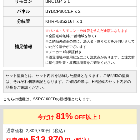
リモコン
BRC1G4 x 1
パネル
BYBCP80CEF x 2
分岐管
KHRP58S216T x 1
※パネル・リモコン・分岐管を含んだ金額になります
※全国送料無料(一部地域を除く)
※ご納品先確認の際に、法人名・屋号などをお伺いさせて
補足情報
いただく場合がございます
※メーカー1年保証付き
※設置環境や使用状況により注意点があります。ご注文前
に据付説明書・取扱説明書をご確認ください。
セット型番とは、セット内容を総称した型番となります。ご納品時の型番
は、それぞれ個別表記となります。ご確認の際は、HP記載のセット内容の
品番をご確認ください。
こちらの機種は、SSRG160CDの新機種となります。
81%
今だけ
OFF以上！
通常価格
2,809,730円（税込）
513,870