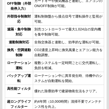
カードキーや換気機器と連動し、エアコンの
OFF制御（外部
ON/OFF制御が可能。
発停入力）
外部指令制御対
運転制御盤から接点信号で運転操作と監視が
応
可能。
遠隔・集中制御
別売コントローラーで最大1,024台の室内機
対応
を集中制御可能。
連動制御対応
全熱交換器と連動し、効率的な運転が可能。
換気・空調連動
CO2濃度上昇時に換気風量とエアコン能力を
制御
自動調整。
ローテーション
複数システムを一定時間ごとに交代運転し、
運転
負担を軽減。
バックアップ運
ローテーション中に異常発生時、待機中のシ
転
ステムが自動運転を開始。
高性能フィルタ
優れた除塵効率で建築物衛生法をクリア。
ー
超ロングライフ
約4年間（10,000時間）清掃不要でメンテナ
フィルター
ンス性を向上。