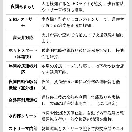
人を検知するとLEDライトが点灯。歩行補助
夜間みまもり
やブザー音機能も搭載。
2セレクトサー
室内機と別売リモコンのセンサーで、居住空
モ
間近くの温度を正確に検知。
天井が高い空間でも足元まで快適気流を届け
高天井対応
ます。
ホットスタート
暖房開始時や霜取り後に冷風を抑制し、快適
（除霜後）
性を維持。
年間冷房運転対
冬場の冷房ニーズに対応し、地下街や飲食店
応
でも活用可能。
夜間自動低騒音
夜間、負荷が低い際に室外機の運転音を低
機能（室外機）
減。
運転停止後の余熱を利用して霜取りを実施
余熱再利用運転
し、翌朝の暖房効率を向上。（現地設定）
冷房や除湿冷房停止後、自動で内部洗浄と乾
水内部クリーン
燥運転を行い、熱交換器の清潔を維持。
ストリーマ内部
乾燥運転とストリーマ照射で熱交換器のニオ