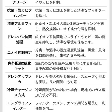
クリーン
イやカビを抑制。
抗菌・防カビフ
抗菌・防カビ加工を施した清潔なフィルター
ィルター
を採用。
清潔アルミフィ
耐食性・親水性の高い3層コーティングを施
ン
し、熱交換器のニオイ成分付着を抑制。
ドレンパン抗菌
銀イオン系抗菌剤でスライムやカビ・菌の発
処理
生を抑制し、清潔な環境を保ちます。
冷房・除湿中の設定温度到達後、風量・風向
ニオイ抑制設定
を自動調整し、生乾き臭を軽減。
内外配線2線化
2線式の既存配線を流用可能にする別売品。
キット
集中配線の室外機渡りも対応。
ドレンアップメ
ドレン配管の勾配を確保し、スムーズな排水
カ
を実現。長い配管にも対応。
冷媒チャージレ
冷媒配管が30m以内の場合、現地でのガス追
ス方式
加充填が不要。
ロングライフフ
フィルターのメンテナンス期間を延長し、利
ィルター
便性を向上。