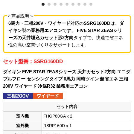
＜商品説明＞
6馬力・三相200V・ワイヤード
対応の
SSRG160DD
は、
ダ
イキン
製の
業務用エアコン
です。
FIVE STAR ZEASシリ
ーズの天井埋込カセット形2方向
タイプで、快適で省エネ
性の高い空間づくりをサポートします。
セット型番：SSRG160DD
ダイキン FIVE STAR ZEASシリーズ 天井カセット2方向 エコダ
ブルフロー センシングタイプ 6馬力 同時ツイン 超省エネ 三相
200V ワイヤード 冷媒R32 業務用エアコン
セット内容
室内機
FHGP80GA x 2
室外機
RSRP160D x 1