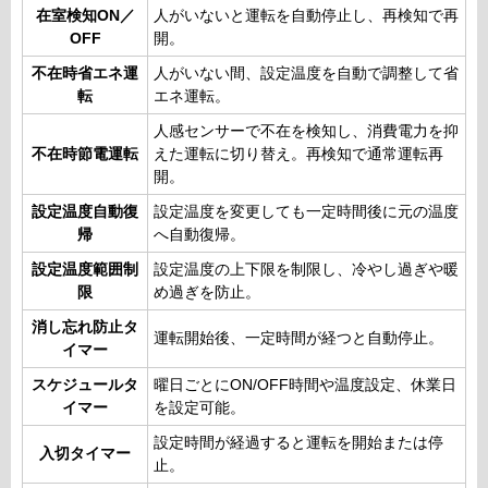
在室検知ON／
人がいないと運転を自動停止し、再検知で再
OFF
開。
不在時省エネ運
人がいない間、設定温度を自動で調整して省
転
エネ運転。
人感センサーで不在を検知し、消費電力を抑
不在時節電運転
えた運転に切り替え。再検知で通常運転再
開。
設定温度自動復
設定温度を変更しても一定時間後に元の温度
帰
へ自動復帰。
設定温度範囲制
設定温度の上下限を制限し、冷やし過ぎや暖
限
め過ぎを防止。
消し忘れ防止タ
運転開始後、一定時間が経つと自動停止。
イマー
スケジュールタ
曜日ごとにON/OFF時間や温度設定、休業日
イマー
を設定可能。
設定時間が経過すると運転を開始または停
入切タイマー
止。