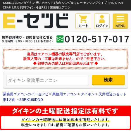
SSRK160DND ダイキン 天井カセット1方向 シングルフロー センシングタイプ FIVE STAR
ZEAS 6馬力 同時ツイン 冷媒R32｜業務用エアコン
当店はエアコン機器の販売専門店でございます。
設置入替の「工事は出来ません」のでご注意下さい。
◆ 部材のみの購入は対応出来かねます ◆
業務用エアコンのイーセツビ
>
業務用エアコン
>
ダイキン
>
天井埋込カセット
形1方向
>
SSRK160DND