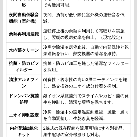
応
でも活用可能。
夜間自動低騒音
夜間、負荷が低い際に室外機の運転音を低
機能（室外機）
減。
運転停止後の余熱を利用して霜取りを実施
余熱再利用運転
し、翌朝の暖房効率を向上。（現地設定）
冷房や除湿冷房停止後、自動で内部洗浄と乾
水内部クリーン
燥運転を行い、熱交換器の清潔を維持。
抗菌・防カビフ
抗菌・防カビ加工を施した清潔なフィルター
ィルター
を採用。
清潔アルミフィ
耐食性・親水性の高い3層コーティングを施
ン
し、熱交換器のニオイ成分付着を抑制。
ドレンパン抗菌
銀イオン系抗菌剤でスライムやカビ・菌の発
処理
生を抑制し、清潔な環境を保ちます。
冷房・除湿中の設定温度到達後、風量・風向
ニオイ抑制設定
を自動調整し、生乾き臭を軽減。
内外配線2線化
2線式の既存配線を流用可能にする別売品。
キット
集中配線の室外機渡りも対応。