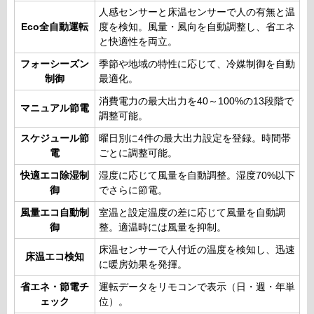
人感センサーと床温センサーで人の有無と温
Eco全自動運転
度を検知。風量・風向を自動調整し、省エネ
と快適性を両立。
フォーシーズン
季節や地域の特性に応じて、冷媒制御を自動
制御
最適化。
消費電力の最大出力を40～100%の13段階で
マニュアル節電
調整可能。
スケジュール節
曜日別に4件の最大出力設定を登録。時間帯
電
ごとに調整可能。
快適エコ除湿制
湿度に応じて風量を自動調整。湿度70%以下
御
でさらに節電。
風量エコ自動制
室温と設定温度の差に応じて風量を自動調
御
整。適温時には風量を抑制。
床温センサーで人付近の温度を検知し、迅速
床温エコ検知
に暖房効果を発揮。
省エネ・節電チ
運転データをリモコンで表示（日・週・年単
ェック
位）。