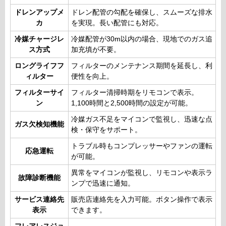
ドレンアップメ
ドレン配管の勾配を確保し、スムーズな排水
カ
を実現。長い配管にも対応。
冷媒チャージレ
冷媒配管が30m以内の場合、現地でのガス追
ス方式
加充填が不要。
ロングライフフ
フィルターのメンテナンス期間を延長し、利
ィルター
便性を向上。
フィルターサイ
フィルター清掃時期をリモコンで表示。
ン
1,100時間と2,500時間の設定が可能。
冷媒ガス不足をマイコンで監視し、迅速な点
ガス欠検知機能
検・保守をサポート。
トラブル時もコンプレッサーやファンの運転
応急運転
が可能。
異常をマイコンが監視し、リモコンや表示ラ
故障診断機能
ンプで迅速に通知。
サービス連絡先
販売店連絡先を入力可能。ボタン操作で表示
表示
できます。