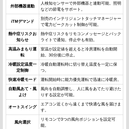
人検知センサーで外部機器と連動可能。照明
外部機器連動
などの節電をサポート。
別売のインテリジェントタッチマネージャー
iTMデマンド
で電力ピークカット制御が可能。
熱中症リスクお
熱中症リスクをリモコンメッセージとバック
知らせ
ライトで通知。停止中も有効。
高温みまもり運
室温が設定値を超えると冷房運転を自動開
転
始。30分後に停止。
冷暖設定温度一
冷暖自動運転時に切り替え温度を一定に保
定制御
つ。
快速冷暖モード
運転開始時に能力優先運転で迅速に冷暖房。
自動風あて・風
風向を自動調整し、人に風をあてたり避けた
よけ
りする設定が可能。
エアコン近くから遠くまで快適な風を届けま
オートスイング
す。
リモコンで3つの風向ポジションを設定可
風向選択
能。