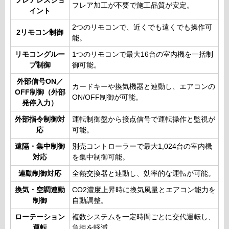
フレアレスジョ
フレア加工が不要で施工品質が安定。
イント
2つのリモコンで、近くでも遠くでも操作可
2リモコン制御
能。
リモコングルー
1つのリモコンで最大16台の室内機を一括制
プ制御
御可能。
外部信号ON／
カードキーや換気機器と連動し、エアコンの
OFF制御（外部
ON/OFF制御が可能。
発停入力）
外部指令制御対
運転制御盤から接点信号で運転操作と監視が
応
可能。
遠隔・集中制御
別売コントローラーで最大1,024台の室内機
対応
を集中制御可能。
連動制御対応
全熱交換器と連動し、効率的な運転が可能。
換気・空調連動
CO2濃度上昇時に換気風量とエアコン能力を
制御
自動調整。
ローテーション
複数システムを一定時間ごとに交代運転し、
運転
負担を軽減。