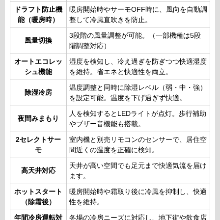
ドラフト防止機
暖房開始時やサーモOFF時に、風向を自動調
能（暖房時）
整して冷風直吹きを防止。
3段階の風量調整が可能。（一部機種は5段
風量切換
階調整対応）
オートエコレッ
湿度を検知し、冷え過ぎを防ぎつつ快適湿度
シュ機能
を維持。省エネと快適性を両立。
温度調整と同時に除湿レベル（弱・中・強）
除湿冷房
を設定可能。温度を下げ過ぎず快適。
人を検知するとLEDライトが点灯。歩行補助
夜間みまもり
やブザー音機能も搭載。
2セレクトサー
室内機と別売リモコンのセンサーで、居住空
モ
間近くの温度を正確に検知。
天井が高い空間でも足元まで快適気流を届け
高天井対応
ます。
ホットスタート
暖房開始時や霜取り後に冷風を抑制し、快適
（除霜後）
性を維持。
年間冷房運転対
冬場の冷房ニーズに対応し、地下街や飲食店