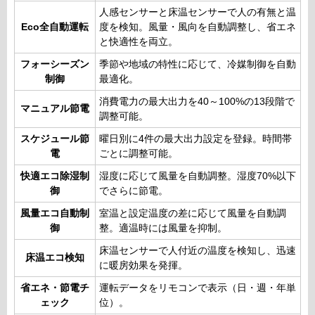
人感センサーと床温センサーで人の有無と温
Eco全自動運転
度を検知。風量・風向を自動調整し、省エネ
と快適性を両立。
フォーシーズン
季節や地域の特性に応じて、冷媒制御を自動
制御
最適化。
消費電力の最大出力を40～100%の13段階で
マニュアル節電
調整可能。
スケジュール節
曜日別に4件の最大出力設定を登録。時間帯
電
ごとに調整可能。
快適エコ除湿制
湿度に応じて風量を自動調整。湿度70%以下
御
でさらに節電。
風量エコ自動制
室温と設定温度の差に応じて風量を自動調
御
整。適温時には風量を抑制。
床温センサーで人付近の温度を検知し、迅速
床温エコ検知
に暖房効果を発揮。
省エネ・節電チ
運転データをリモコンで表示（日・週・年単
ェック
位）。