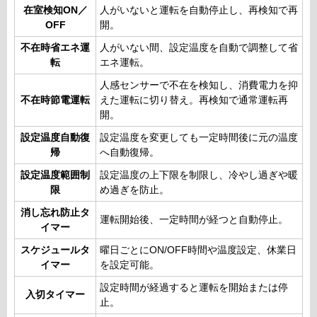
在室検知ON／
人がいないと運転を自動停止し、再検知で再
OFF
開。
不在時省エネ運
人がいない間、設定温度を自動で調整して省
転
エネ運転。
人感センサーで不在を検知し、消費電力を抑
不在時節電運転
えた運転に切り替え。再検知で通常運転再
開。
設定温度自動復
設定温度を変更しても一定時間後に元の温度
帰
へ自動復帰。
設定温度範囲制
設定温度の上下限を制限し、冷やし過ぎや暖
限
め過ぎを防止。
消し忘れ防止タ
運転開始後、一定時間が経つと自動停止。
イマー
スケジュールタ
曜日ごとにON/OFF時間や温度設定、休業日
イマー
を設定可能。
設定時間が経過すると運転を開始または停
入切タイマー
止。