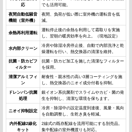
応
でも活用可能。
夜間自動低騒音
夜間、負荷が低い際に室外機の運転音を低
機能（室外機）
減。
運転停止後の余熱を利用して霜取りを実施
余熱再利用運転
し、翌朝の暖房効率を向上。（現地設定）
冷房や除湿冷房停止後、自動で内部洗浄と乾
水内部クリーン
燥運転を行い、熱交換器の清潔を維持。
抗菌・防カビフ
抗菌・防カビ加工を施した清潔なフィルター
ィルター
を採用。
清潔アルミフィ
耐食性・親水性の高い3層コーティングを施
ン
し、熱交換器のニオイ成分付着を抑制。
ドレンパン抗菌
銀イオン系抗菌剤でスライムやカビ・菌の発
処理
生を抑制し、清潔な環境を保ちます。
冷房・除湿中の設定温度到達後、風量・風向
ニオイ抑制設定
を自動調整し、生乾き臭を軽減。
内外配線2線化
2線式の既存配線を流用可能にする別売品。
キット
集中配線の室外機渡りも対応。