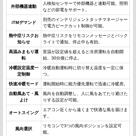
人検知センサーで外部機器と連動可能。照明
外部機器連動
などの節電をサポート。
別売のインテリジェントタッチマネージャー
iTMデマンド
で電力ピークカット制御が可能。
熱中症リスクお
熱中症リスクをリモコンメッセージとバック
知らせ
ライトで通知。停止中も有効。
高温みまもり運
室温が設定値を超えると冷房運転を自動開
転
始。30分後に停止。
冷暖設定温度一
冷暖自動運転時に切り替え温度を一定に保
定制御
つ。
快速冷暖モード
運転開始時に能力優先運転で迅速に冷暖房。
自動風あて・風
風向を自動調整し、人に風をあてたり避けた
よけ
りする設定が可能。
エアコン近くから遠くまで快適な風を届けま
オートスイング
す。
リモコンで3つの風向ポジションを設定可
風向選択
能。