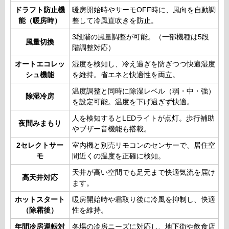
ドラフト防止機
暖房開始時やサーモOFF時に、風向を自動調
能（暖房時）
整して冷風直吹きを防止。
3段階の風量調整が可能。（一部機種は5段
風量切換
階調整対応）
オートエコレッ
湿度を検知し、冷え過ぎを防ぎつつ快適湿度
シュ機能
を維持。省エネと快適性を両立。
温度調整と同時に除湿レベル（弱・中・強）
除湿冷房
を設定可能。温度を下げ過ぎず快適。
人を検知するとLEDライトが点灯。歩行補助
夜間みまもり
やブザー音機能も搭載。
2セレクトサー
室内機と別売リモコンのセンサーで、居住空
モ
間近くの温度を正確に検知。
天井が高い空間でも足元まで快適気流を届け
高天井対応
ます。
ホットスタート
暖房開始時や霜取り後に冷風を抑制し、快適
（除霜後）
性を維持。
年間冷房運転対
冬場の冷房ニーズに対応し、地下街や飲食店