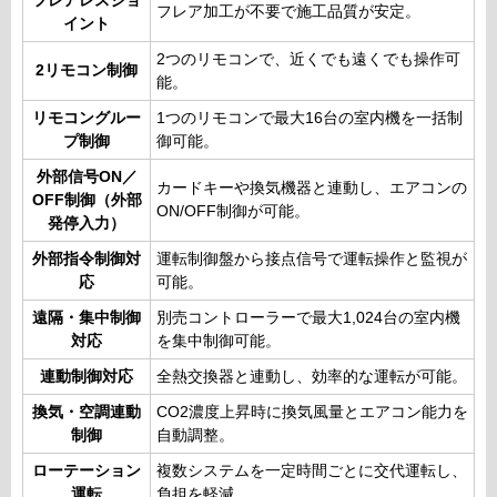
フレアレスジョ
フレア加工が不要で施工品質が安定。
イント
2つのリモコンで、近くでも遠くでも操作可
2リモコン制御
能。
リモコングルー
1つのリモコンで最大16台の室内機を一括制
プ制御
御可能。
外部信号ON／
カードキーや換気機器と連動し、エアコンの
OFF制御（外部
ON/OFF制御が可能。
発停入力）
外部指令制御対
運転制御盤から接点信号で運転操作と監視が
応
可能。
遠隔・集中制御
別売コントローラーで最大1,024台の室内機
対応
を集中制御可能。
連動制御対応
全熱交換器と連動し、効率的な運転が可能。
換気・空調連動
CO2濃度上昇時に換気風量とエアコン能力を
制御
自動調整。
ローテーション
複数システムを一定時間ごとに交代運転し、
運転
負担を軽減。