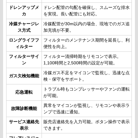
ドレンアップメ
ドレン配管の勾配を確保し、スムーズな排水
カ
を実現。長い配管にも対応。
冷媒チャージレ
冷媒配管が30m以内の場合、現地でのガス追
ス方式
加充填が不要。
ロングライフフ
フィルターのメンテナンス期間を延長し、利
ィルター
便性を向上。
フィルターサイ
フィルター清掃時期をリモコンで表示。
ン
1,100時間と2,500時間の設定が可能。
冷媒ガス不足をマイコンで監視し、迅速な点
ガス欠検知機能
検・保守をサポート。
トラブル時もコンプレッサーやファンの運転
応急運転
が可能。
異常をマイコンが監視し、リモコンや表示ラ
故障診断機能
ンプで迅速に通知。
サービス連絡先
販売店連絡先を入力可能。ボタン操作で表示
表示
できます。