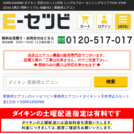
SSRK160DNM ダイキン 天井カセット1方向 シングルフロー センシングタイプ FIVE STAR
ZEAS 6馬力 同時トリプル 冷媒R32｜業務用エアコン
当店はエアコン機器の販売専門店でございます。
設置入替の「工事は出来ません」のでご注意下さい。
◆ 部材のみの購入は対応出来かねます ◆
業務用エアコンのイーセツビ
>
業務用エアコン
>
ダイキン
>
天井埋込カセット
形1方向
>
SSRK160DNM