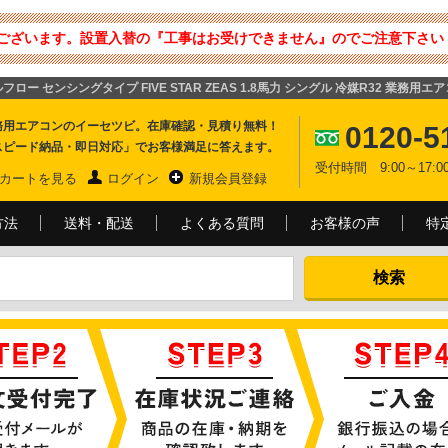
ございます。設置入替の『工事はお受けできません』のでご注意下さい 
ロー センシングタイプ FIVE STAR ZEAS 1.8馬力 シングル 冷媒R32 業務用エ
務用エアコンのイーセツビ。在庫確認・見積り無料！
0120-5
スピード納品・即日対応」でお客様満足に答えます。
受付時間 9:00～17
カートを見る
ログイン
新規会員登録
方法
送料・配送
よくある質問
お客様の声
特