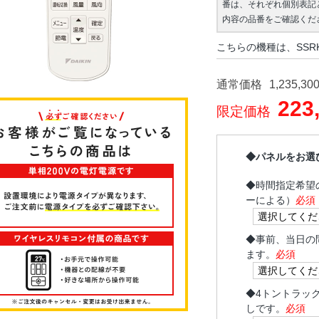
番は、それぞれ個別表記
内容の品番をご確認くだ
こちらの機種は、SSR
通常価格
1,235,30
223
限定価格
◆パネルをお選
◆
時間指定希望
ーによる）
必須
◆
事前、当日の
ます。
必須
◆
4トントラッ
しです。
必須