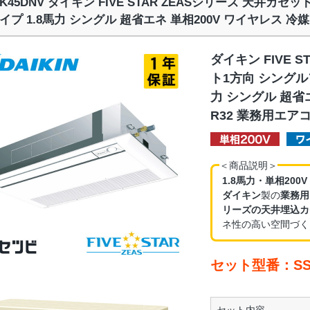
RK45DNV ダイキン FIVE STAR ZEASシリーズ 天井カ
イプ 1.8馬力 シングル 超省エネ 単相200V ワイヤレス 冷
ダイキン FIVE 
ト1方向 シングル
力 シングル 超省
R32 業務用エア
＜商品説明＞
1.8馬力・単相200
ダイキン
製の
業務用
リーズの天井埋込カ
ネ性の高い空間づく
セット型番：SSR