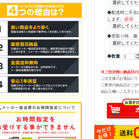
◆
配達時ご不在
します。
必須
◆
受取り時、傷
◆数量
※ご注文時に納品日の
ご注文後のお電話にて
ご希望の納品日がござ
由記入欄へご入力くだ