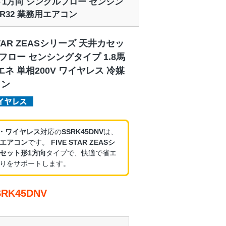
セット1方向 シングルフロー センシン
媒R32 業務用エアコン
STAR ZEASシリーズ 天井カセッ
フロー センシングタイプ 1.8馬
エネ 単相200V ワイヤレス 冷媒
コン
V・ワイヤレス
対応の
SSRK45DNV
は、
エアコン
です。
FIVE STAR ZEASシ
セット形1方向
タイプで、快適で省エ
りをサポートします。
K45DNV