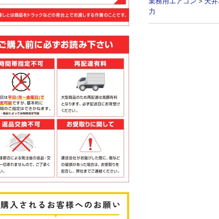
業務用エアコン
>
天井
力