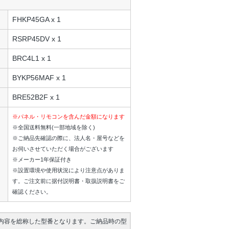
FHKP45GA x 1
RSRP45DV x 1
BRC4L1 x 1
BYKP56MAF x 1
BRE52B2F x 1
※パネル・リモコンを含んだ金額になります
※全国送料無料(一部地域を除く)
※ご納品先確認の際に、法人名・屋号などを
お伺いさせていただく場合がございます
※メーカー1年保証付き
※設置環境や使用状況により注意点がありま
す。ご注文前に据付説明書・取扱説明書をご
確認ください。
内容を総称した型番となります。ご納品時の型