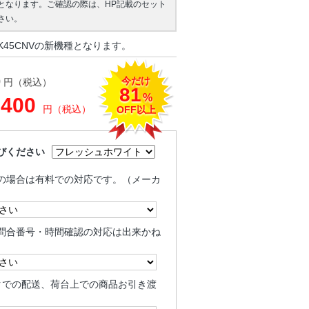
となります。ご確認の際は、HP記載のセット
さい。
K45CNVの新機種となります。
今だけ
0
円（税込）
81
%
,400
円（税込）
OFF以上
びください
の場合は有料での対応です。（メーカ
問合番号・時間確認の対応は出来かね
クでの配送、荷台上での商品お引き渡