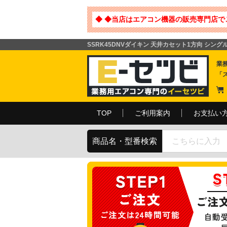
◆ ◆当店はエアコン機器の販売専門店で
SSRK45DNVダイキン 天井カセット1方向 シングルフ
業
「
TOP
ご利用案内
お支払い
商品名・型番検索