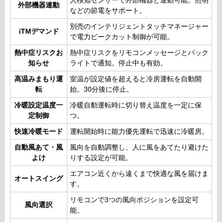
人検知センサーで外部機器と連動可能。照明
外部機器連動
などの節電をサポート。
別売のインテリジェントタッチマネージャー
iTMデマンド
で電力ピークカット制御が可能。
熱中症リスクお
熱中症リスクをリモコンメッセージとバック
知らせ
ライトで通知。停止中も有効。
高温みまもり運
室温が設定値を超えると冷房運転を自動開
転
始。30分後に停止。
冷暖設定温度一
冷暖自動運転時に切り替え温度を一定に保
定制御
つ。
快速冷暖モード
運転開始時に能力優先運転で迅速に冷暖房。
自動風あて・風
風向を自動調整し、人に風をあてたり避けた
よけ
りする設定が可能。
エアコン近くから遠くまで快適な風を届けま
オートスイング
す。
リモコンで3つの風向ポジションを設定可
風向選択
能。