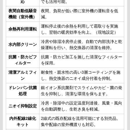
応
でも活用可能。
夜間自動低騒音
夜間、負荷が低い際に室外機の運転音を低
機能（室外機）
減。
運転停止後の余熱を利用して霜取りを実施
余熱再利用運転
し、翌朝の暖房効率を向上。（現地設定）
冷房や除湿冷房停止後、自動で内部洗浄と乾
水内部クリーン
燥運転を行い、熱交換器の清潔を維持。
抗菌・防カビフ
抗菌・防カビ加工を施した清潔なフィルター
ィルター
を採用。
清潔アルミフィ
耐食性・親水性の高い3層コーティングを施
ン
し、熱交換器のニオイ成分付着を抑制。
ドレンパン抗菌
銀イオン系抗菌剤でスライムやカビ・菌の発
処理
生を抑制し、清潔な環境を保ちます。
冷房・除湿中の設定温度到達後、風量・風向
ニオイ抑制設定
を自動調整し、生乾き臭を軽減。
内外配線2線化
2線式の既存配線を流用可能にする別売品。
キット
集中配線の室外機渡りも対応。