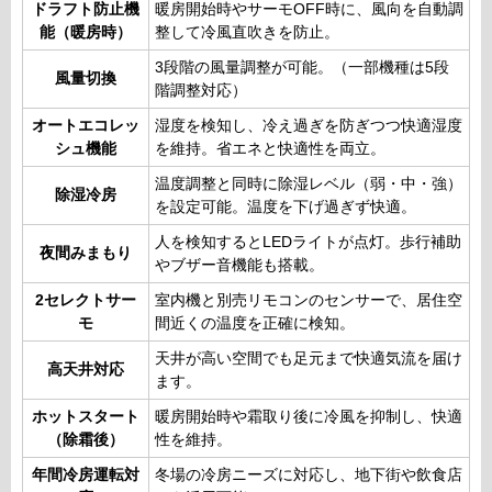
ドラフト防止機
暖房開始時やサーモOFF時に、風向を自動調
能（暖房時）
整して冷風直吹きを防止。
3段階の風量調整が可能。（一部機種は5段
風量切換
階調整対応）
オートエコレッ
湿度を検知し、冷え過ぎを防ぎつつ快適湿度
シュ機能
を維持。省エネと快適性を両立。
温度調整と同時に除湿レベル（弱・中・強）
除湿冷房
を設定可能。温度を下げ過ぎず快適。
人を検知するとLEDライトが点灯。歩行補助
夜間みまもり
やブザー音機能も搭載。
2セレクトサー
室内機と別売リモコンのセンサーで、居住空
モ
間近くの温度を正確に検知。
天井が高い空間でも足元まで快適気流を届け
高天井対応
ます。
ホットスタート
暖房開始時や霜取り後に冷風を抑制し、快適
（除霜後）
性を維持。
年間冷房運転対
冬場の冷房ニーズに対応し、地下街や飲食店