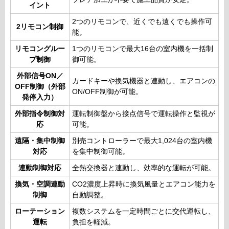
イント
2つのリモコンで、近くでも遠くでも操作可
2リモコン制御
能。
リモコングルー
1つのリモコンで最大16台の室内機を一括制
プ制御
御可能。
外部信号ON／
カードキーや換気機器と連動し、エアコンの
OFF制御（外部
ON/OFF制御が可能。
発停入力）
外部指令制御対
運転制御盤から接点信号で運転操作と監視が
応
可能。
遠隔・集中制御
別売コントローラーで最大1,024台の室内機
対応
を集中制御可能。
連動制御対応
全熱交換器と連動し、効率的な運転が可能。
換気・空調連動
CO2濃度上昇時に換気風量とエアコン能力を
制御
自動調整。
ローテーション
複数システムを一定時間ごとに交代運転し、
運転
負担を軽減。