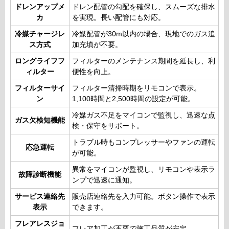
ドレンアップメ
ドレン配管の勾配を確保し、スムーズな排水
カ
を実現。長い配管にも対応。
冷媒チャージレ
冷媒配管が30m以内の場合、現地でのガス追
ス方式
加充填が不要。
ロングライフフ
フィルターのメンテナンス期間を延長し、利
ィルター
便性を向上。
フィルターサイ
フィルター清掃時期をリモコンで表示。
ン
1,100時間と2,500時間の設定が可能。
冷媒ガス不足をマイコンで監視し、迅速な点
ガス欠検知機能
検・保守をサポート。
トラブル時もコンプレッサーやファンの運転
応急運転
が可能。
異常をマイコンが監視し、リモコンや表示ラ
故障診断機能
ンプで迅速に通知。
サービス連絡先
販売店連絡先を入力可能。ボタン操作で表示
表示
できます。
フレアレスジョ
フレア加工が不要で施工品質が安定。