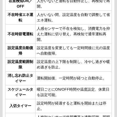
在室検知ON／
人がいないと運転を自動停止し、再検知で再
OFF
開。
不在時省エネ運
人がいない間、設定温度を自動で調整して省
転
エネ運転。
人感センサーで不在を検知し、消費電力を抑
不在時節電運転
えた運転に切り替え。再検知で通常運転再
開。
設定温度自動復
設定温度を変更しても一定時間後に元の温度
帰
へ自動復帰。
設定温度範囲制
設定温度の上下限を制限し、冷やし過ぎや暖
限
め過ぎを防止。
消し忘れ防止タ
運転開始後、一定時間が経つと自動停止。
イマー
スケジュールタ
曜日ごとにON/OFF時間や温度設定、休業日
イマー
を設定可能。
設定時間が経過すると運転を開始または停
入切タイマー
止。