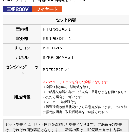
セット内容
室内機
FHKP63GA x 1
室外機
RSRP63DT x 1
リモコン
BRC1G4 x 1
パネル
BYKP80MAF x 1
センシングユニッ
BRE52B2F x 1
ト
※パネル・リモコンを含んだ金額になります
※全国送料無料(一部地域を除く)
※ご納品先確認の際に、法人名・屋号などをお伺いさせて
補足情報
いただく場合がございます
※メーカー1年保証付き
※設置環境や使用状況により注意点があります。ご注文前
に据付説明書・取扱説明書をご確認ください。
セット型番とは、セット内容を総称した型番となります。ご納品時の型番
は、それぞれ個別表記となります。ご確認の際は、HP記載のセット内容の