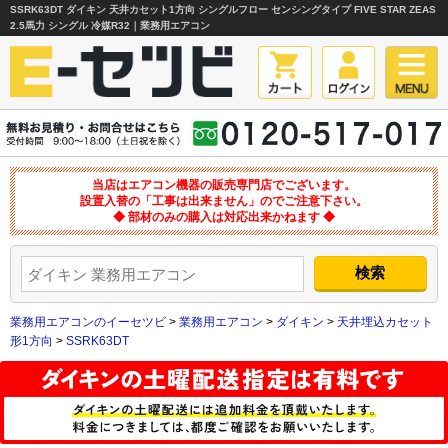
SSRK63DT ダイキン 天井カセット1方向 シングルフロー センシングタイプ FIVE STAR ZEAS
2.5馬力 シングル 冷媒R32｜業務用エアコン
当店はエアコン機器の販売専門店でございます。
設置入替の「工事は出来ません」のでご注意下さい。
◆ 部材のみの購入は対応出来かねます ◆
業務用エアコンのイーセツビ
>
業務用エアコン
>
ダイキン
>
天井埋込カセット
形1方向
>
SSRK63DT