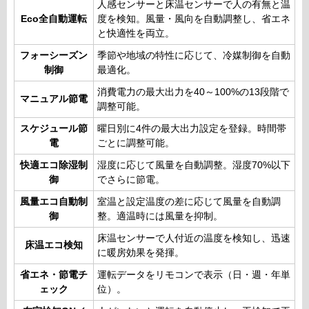
人感センサーと床温センサーで人の有無と温
Eco全自動運転
度を検知。風量・風向を自動調整し、省エネ
と快適性を両立。
フォーシーズン
季節や地域の特性に応じて、冷媒制御を自動
制御
最適化。
消費電力の最大出力を40～100%の13段階で
マニュアル節電
調整可能。
スケジュール節
曜日別に4件の最大出力設定を登録。時間帯
電
ごとに調整可能。
快適エコ除湿制
湿度に応じて風量を自動調整。湿度70%以下
御
でさらに節電。
風量エコ自動制
室温と設定温度の差に応じて風量を自動調
御
整。適温時には風量を抑制。
床温センサーで人付近の温度を検知し、迅速
床温エコ検知
に暖房効果を発揮。
省エネ・節電チ
運転データをリモコンで表示（日・週・年単
ェック
位）。