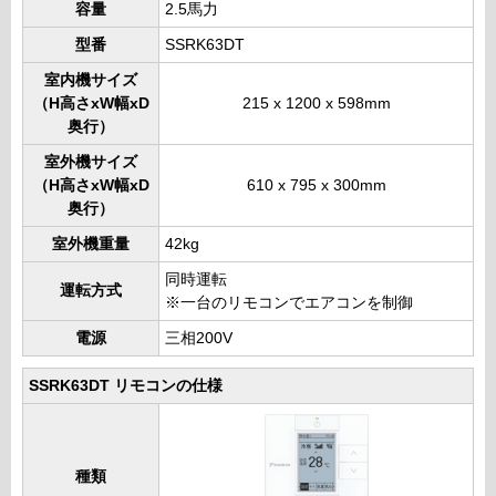
容量
2.5馬力
型番
SSRK63DT
室内機サイズ
（H高さxW幅xD
215 x 1200 x 598mm
奥行）
室外機サイズ
（H高さxW幅xD
610 x 795 x 300mm
奥行）
室外機重量
42kg
同時運転
運転方式
※一台のリモコンでエアコンを制御
電源
三相200V
SSRK63DT リモコンの仕様
種類