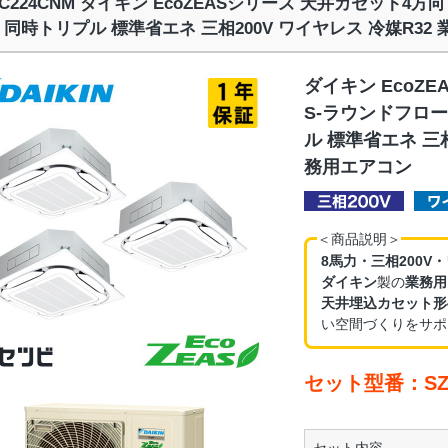
RC224CNM ダイキン EcoZEASシリーズ 天井カセット4方
 同時トリプル 標準省エネ 三相200V ワイヤレス 冷媒R32
ダイキン EcoZ
S-ラウンドフロー
ル 標準省エネ 三相
務用エアコン
＜商品説明＞
8馬力・三相200V
ダイキン
製の
業務用
天井埋込カセット形
い空間づくりをサポ
セット型番：SZR