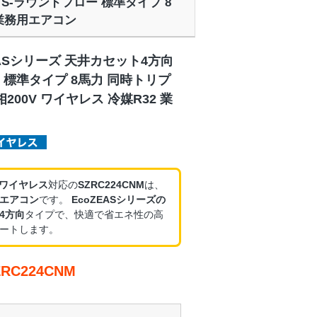
向 S-ラウンドフロー 標準タイプ 8
 業務用エアコン
EASシリーズ 天井カセット4方向
 標準タイプ 8馬力 同時トリプ
200V ワイヤレス 冷媒R32 業
・ワイヤレス
対応の
SZRC224CNM
は、
エアコン
です。
EcoZEASシリーズの
4方向
タイプで、快適で省エネ性の高
ートします。
C224CNM