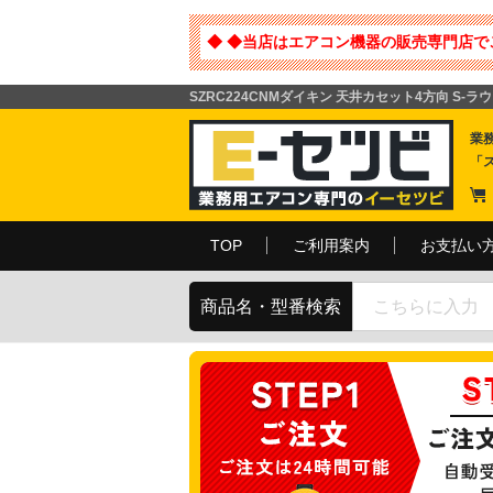
◆ ◆当店はエアコン機器の販売専門店で
SZRC224CNMダイキン 天井カセット4方向 S-ラ
業
「
TOP
ご利用案内
お支払い
商品名・型番検索