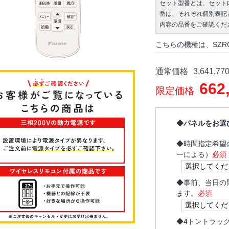
セット型番とは、セット
番は、それぞれ個別表記
内容の品番をご確認くだ
こちらの機種は、SZR
通常価格
3,641,77
662
限定価格
◆パネルをお選
◆
時間指定希望
ーによる）
必須
◆
事前、当日の
ます。
必須
◆
4トントラッ