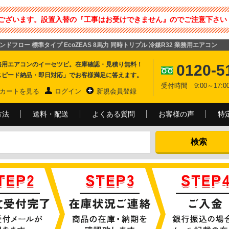
ございます。設置入替の『工事はお受けできません』のでご注意下さい 
ウンドフロー 標準タイプ EcoZEAS 8馬力 同時トリプル 冷媒R32 業務用エアコン
務用エアコンのイーセツビ。在庫確認・見積り無料！
0120-5
スピード納品・即日対応」でお客様満足に答えます。
受付時間 9:00～17
カートを見る
ログイン
新規会員登録
方法
送料・配送
よくある質問
お客様の声
特