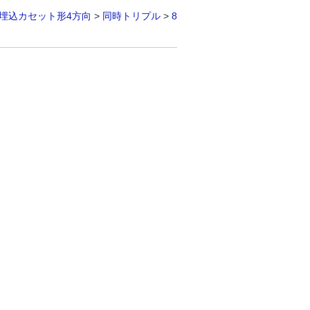
埋込カセット形4方向
>
同時トリプル
>
8