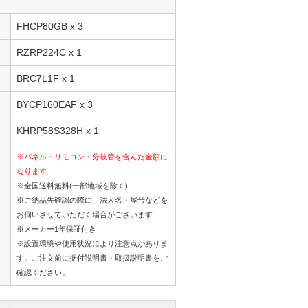
FHCP80GB x 3
RZRP224C x 1
BRC7L1F x 1
BYCP160EAF x 3
KHRP58S328H x 1
※パネル・リモコン・分岐管を含んだ金額に
なります
※全国送料無料(一部地域を除く)
※ご納品先確認の際に、法人名・屋号などを
お伺いさせていただく場合がございます
※メーカー1年保証付き
※設置環境や使用状況により注意点がありま
す。ご注文前に据付説明書・取扱説明書をご
確認ください。