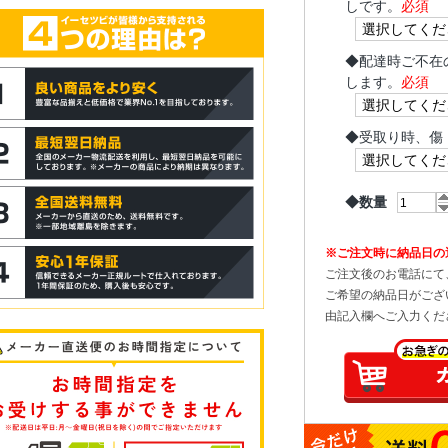
しです。
必須
◆
配達時ご不在
します。
必須
◆
受取り時、傷
◆数量
※ご注文時に納品日の
ご注文後のお電話にて
ご希望の納品日がござ
由記入欄へご入力くだ