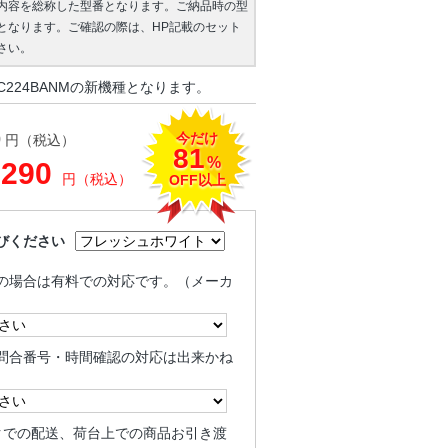
内容を総称した型番となります。ご納品時の型
となります。ご確認の際は、HP記載のセット
さい。
C224BANMの新機種となります。
今だけ
0
円（税込）
81
%
,290
円（税込）
OFF以上
びください
の場合は有料での対応です。（メーカ
問合番号・時間確認の対応は出来かね
クでの配送、荷台上での商品お引き渡