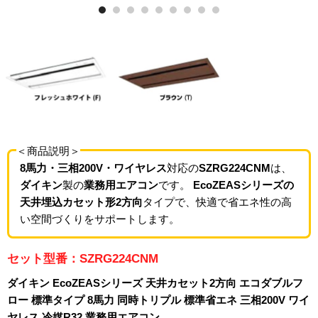
＜商品説明＞
8馬力・三相200V・ワイヤレス
対応の
SZRG224CNM
は、
ダイキン
製の
業務用エアコン
です。
EcoZEASシリーズの
天井埋込カセット形2方向
タイプで、快適で省エネ性の高
い空間づくりをサポートします。
セット型番：SZRG224CNM
ダイキン EcoZEASシリーズ 天井カセット2方向 エコダブルフ
ロー 標準タイプ 8馬力 同時トリプル 標準省エネ 三相200V ワイ
ヤレス 冷媒R32 業務用エアコン