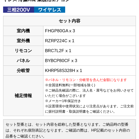
セット内容
室内機
FHGP80GA x 3
室外機
RZRP224C x 1
リモコン
BRC7L2F x 1
パネル
BYBCP80CF x 3
分岐管
KHRP58S328H x 1
※パネル・リモコン・分岐管を含んだ金額になります
※全国送料無料(一部地域を除く)
※ご納品先確認の際に、法人名・屋号などをお伺いさせて
補足情報
いただく場合がございます
※メーカー1年保証付き
※設置環境や使用状況により注意点があります。ご注文前
に据付説明書・取扱説明書をご確認ください。
セット型番とは、セット内容を総称した型番となります。ご納品時の型番
は、それぞれ個別表記となります。ご確認の際は、HP記載のセット内容の
品番をご確認ください。