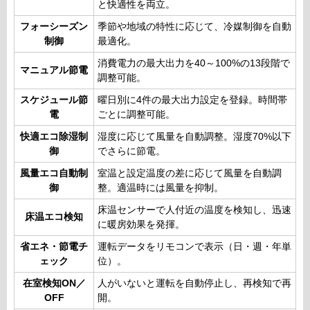
と快適性を両立。
フォーシーズン
季節や地域の特性に応じて、冷媒制御を自動
制御
最適化。
消費電力の最大出力を40～100%の13段階で
マニュアル節電
調整可能。
スケジュール節
曜日別に4件の最大出力設定を登録。時間帯
電
ごとに調整可能。
快適エコ除湿制
湿度に応じて風量を自動調整。湿度70%以下
御
でさらに節電。
風量エコ自動制
室温と設定温度の差に応じて風量を自動調
御
整。適温時には風量を抑制。
床温センサーで人付近の温度を検知し、迅速
床温エコ検知
に暖房効果を発揮。
省エネ・節電チ
運転データをリモコンで表示（日・週・年単
ェック
位）。
在室検知ON／
人がいないと運転を自動停止し、再検知で再
OFF
開。