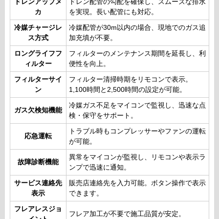
ドレンアップメ
ドレン配管の勾配を確保し、スムーズな排水
カ
を実現。長い配管にも対応。
冷媒チャージレ
冷媒配管が30m以内の場合、現地でのガス追
ス方式
加充填が不要。
ロングライフフ
フィルターのメンテナンス期間を延長し、利
ィルター
便性を向上。
フィルターサイ
フィルター清掃時期をリモコンで表示。
ン
1,100時間と2,500時間の設定が可能。
冷媒ガス不足をマイコンで監視し、迅速な点
ガス欠検知機能
検・保守をサポート。
トラブル時もコンプレッサーやファンの運転
応急運転
が可能。
異常をマイコンが監視し、リモコンや表示ラ
故障診断機能
ンプで迅速に通知。
サービス連絡先
販売店連絡先を入力可能。ボタン操作で表示
表示
できます。
フレアレスジョ
フレア加工が不要で施工品質が安定。