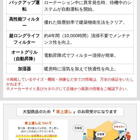
バックアップ運
ローテーション中に異常発生時、待機中のシ
転
ステムが自動運転を開始。
高性能フィルタ
優れた除塵効率で建築物衛生法をクリア。
ー
超ロングライフ
約4年間（10,000時間）清掃不要でメンテナ
フィルター
ンス性を向上。
オートグリル
電動昇降式でフィルター清掃が簡単。
（自動昇降）
加湿器
暖房時に湿気を加えて快適性を向上。
※掲載しているサイズ・機能・画像など全ての情報は、万全の保証をいたし
かねます。
※メーカーサイト及びカタログにて正確かつ最新の情報をご確認下さい。