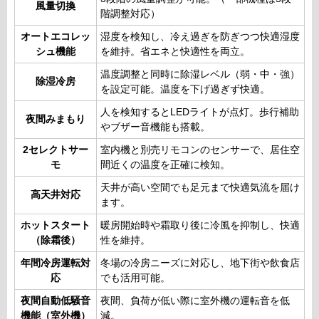
風量切換
階調整対応）
オートエコレッ
湿度を検知し、冷え過ぎを防ぎつつ快適湿度
シュ機能
を維持。省エネと快適性を両立。
温度調整と同時に除湿レベル（弱・中・強）
除湿冷房
を設定可能。温度を下げ過ぎず快適。
人を検知するとLEDライトが点灯。歩行補助
夜間みまもり
やブザー音機能も搭載。
2セレクトサー
室内機と別売リモコンのセンサーで、居住空
モ
間近くの温度を正確に検知。
天井が高い空間でも足元まで快適気流を届け
高天井対応
ます。
ホットスタート
暖房開始時や霜取り後に冷風を抑制し、快適
（除霜後）
性を維持。
年間冷房運転対
冬場の冷房ニーズに対応し、地下街や飲食店
応
でも活用可能。
夜間自動低騒音
夜間、負荷が低い際に室外機の運転音を低
機能（室外機）
減。