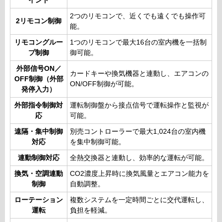
イント
2つのリモコンで、近くでも遠くでも操作可
2リモコン制御
能。
リモコングルー
1つのリモコンで最大16台の室内機を一括制
プ制御
御可能。
外部信号ON／
カードキーや換気機器と連動し、エアコンの
OFF制御（外部
ON/OFF制御が可能。
発停入力）
外部指令制御対
運転制御盤から接点信号で運転操作と監視が
応
可能。
遠隔・集中制御
別売コントローラーで最大1,024台の室内機
対応
を集中制御可能。
連動制御対応
全熱交換器と連動し、効率的な運転が可能。
換気・空調連動
CO2濃度上昇時に換気風量とエアコン能力を
制御
自動調整。
ローテーション
複数システムを一定時間ごとに交代運転し、
運転
負担を軽減。