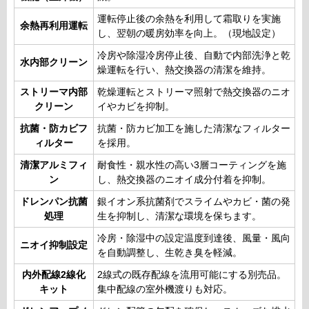
運転停止後の余熱を利用して霜取りを実施
余熱再利用運転
し、翌朝の暖房効率を向上。（現地設定）
冷房や除湿冷房停止後、自動で内部洗浄と乾
水内部クリーン
燥運転を行い、熱交換器の清潔を維持。
ストリーマ内部
乾燥運転とストリーマ照射で熱交換器のニオ
クリーン
イやカビを抑制。
抗菌・防カビフ
抗菌・防カビ加工を施した清潔なフィルター
ィルター
を採用。
清潔アルミフィ
耐食性・親水性の高い3層コーティングを施
ン
し、熱交換器のニオイ成分付着を抑制。
ドレンパン抗菌
銀イオン系抗菌剤でスライムやカビ・菌の発
処理
生を抑制し、清潔な環境を保ちます。
冷房・除湿中の設定温度到達後、風量・風向
ニオイ抑制設定
を自動調整し、生乾き臭を軽減。
内外配線2線化
2線式の既存配線を流用可能にする別売品。
キット
集中配線の室外機渡りも対応。