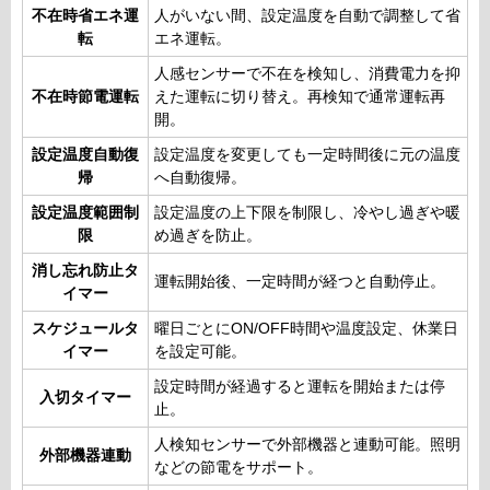
不在時省エネ運
人がいない間、設定温度を自動で調整して省
転
エネ運転。
人感センサーで不在を検知し、消費電力を抑
不在時節電運転
えた運転に切り替え。再検知で通常運転再
開。
設定温度自動復
設定温度を変更しても一定時間後に元の温度
帰
へ自動復帰。
設定温度範囲制
設定温度の上下限を制限し、冷やし過ぎや暖
限
め過ぎを防止。
消し忘れ防止タ
運転開始後、一定時間が経つと自動停止。
イマー
スケジュールタ
曜日ごとにON/OFF時間や温度設定、休業日
イマー
を設定可能。
設定時間が経過すると運転を開始または停
入切タイマー
止。
人検知センサーで外部機器と連動可能。照明
外部機器連動
などの節電をサポート。