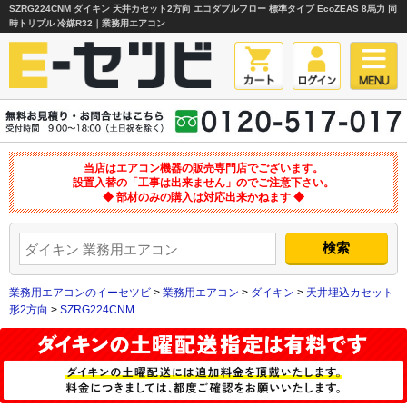
SZRG224CNM ダイキン 天井カセット2方向 エコダブルフロー 標準タイプ EcoZEAS 8馬力 同
時トリプル 冷媒R32｜業務用エアコン
当店はエアコン機器の販売専門店でございます。
設置入替の「工事は出来ません」のでご注意下さい。
◆ 部材のみの購入は対応出来かねます ◆
業務用エアコンのイーセツビ
>
業務用エアコン
>
ダイキン
>
天井埋込カセット
形2方向
>
SZRG224CNM