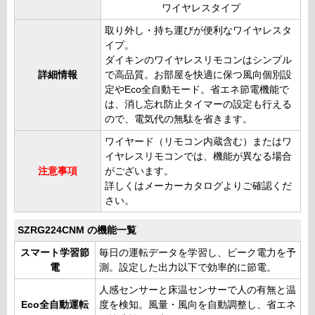
ワイヤレスタイプ
取り外し・持ち運びが便利なワイヤレスタ
イプ。
ダイキンのワイヤレスリモコンはシンプル
詳細情報
で高品質。お部屋を快適に保つ風向個別設
定やEco全自動モード。省エネ節電機能で
は、消し忘れ防止タイマーの設定も行える
ので、電気代の無駄を省きます。
ワイヤード（リモコン内蔵含む）またはワ
イヤレスリモコンでは、機能が異なる場合
注意事項
がございます。
詳しくはメーカーカタログよりご確認くだ
さい。
SZRG224CNM の機能一覧
スマート学習節
毎日の運転データを学習し、ピーク電力を予
電
測。設定した出力以下で効率的に節電。
人感センサーと床温センサーで人の有無と温
Eco全自動運転
度を検知。風量・風向を自動調整し、省エネ