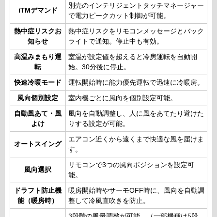
別売のインテリジェントタッチマネージャー
iTMデマンド
で電力ピークカット制御が可能。
熱中症リスクお
熱中症リスクをリモコンメッセージとバック
知らせ
ライトで通知。停止中も有効。
高温みまもり運
室温が設定値を超えると冷房運転を自動開
転
始。30分後に停止。
快速冷暖モード
運転開始時に能力優先運転で迅速に冷暖房。
風向個別設定
室内機ごとに風向を個別設定可能。
自動風あて・風
風向を自動調整し、人に風をあてたり避けた
よけ
りする設定が可能。
エアコン近くから遠くまで快適な風を届けま
オートスイング
す。
リモコンで3つの風向ポジションを設定可
風向選択
能。
ドラフト防止機
暖房開始時やサーモOFF時に、風向を自動調
能（暖房時）
整して冷風直吹きを防止。
3段階の風量調整が可能。（一部機種は5段