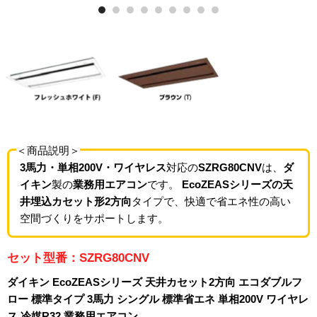
＜商品説明＞
3馬力・単相200V・ワイヤレス
対応の
SZRG80CNV
は、
ダ
イキン
製の
業務用エアコン
です。
EcoZEASシリーズの天
井埋込カセット形2方向
タイプで、快適で省エネ性の高い
空間づくりをサポートします。
セット型番：SZRG80CNV
ダイキン EcoZEASシリーズ 天井カセット2方向 エコダブルフ
ロー 標準タイプ 3馬力 シングル 標準省エネ 単相200V ワイヤレ
ス 冷媒R32 業務用エアコン