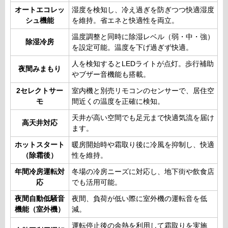
オートエコレッ
湿度を検知し、冷え過ぎを防ぎつつ快適湿度
シュ機能
を維持。省エネと快適性を両立。
温度調整と同時に除湿レベル（弱・中・強）
除湿冷房
を設定可能。温度を下げ過ぎず快適。
人を検知するとLEDライトが点灯。歩行補助
夜間みまもり
やブザー音機能も搭載。
2セレクトサー
室内機と別売リモコンのセンサーで、居住空
モ
間近くの温度を正確に検知。
天井が高い空間でも足元まで快適気流を届け
高天井対応
ます。
ホットスタート
暖房開始時や霜取り後に冷風を抑制し、快適
（除霜後）
性を維持。
年間冷房運転対
冬場の冷房ニーズに対応し、地下街や飲食店
応
でも活用可能。
夜間自動低騒音
夜間、負荷が低い際に室外機の運転音を低
機能（室外機）
減。
運転停止後の余熱を利用して霜取りを実施