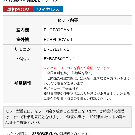
セット内容
室内機
FHGP80GA x 1
室外機
RZRP80CV x 1
リモコン
BRC7L2F x 1
パネル
BYBCP80CF x 1
※パネル・リモコンを含んだ金額になります
※全国送料無料(一部地域を除く)
※ご納品先確認の際に、法人名・屋号などをお伺いさせて
補足情報
いただく場合がございます
※メーカー1年保証付き
※設置環境や使用状況により注意点があります。ご注文前
に据付説明書・取扱説明書をご確認ください。
セット型番とは、セット内容を総称した型番となります。ご納品時の型番
は、それぞれ個別表記となります。ご確認の際は、HP記載のセット内容の
品番をご確認ください。
こちらの機種は、SZRG80BYNVの新機種となります。