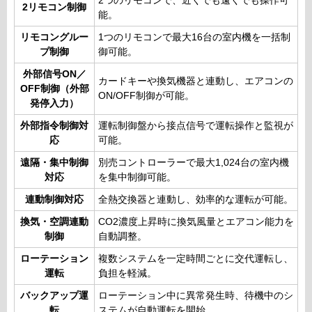
2つのリモコンで、近くでも遠くでも操作可
2リモコン制御
能。
リモコングルー
1つのリモコンで最大16台の室内機を一括制
プ制御
御可能。
外部信号ON／
カードキーや換気機器と連動し、エアコンの
OFF制御（外部
ON/OFF制御が可能。
発停入力）
外部指令制御対
運転制御盤から接点信号で運転操作と監視が
応
可能。
遠隔・集中制御
別売コントローラーで最大1,024台の室内機
対応
を集中制御可能。
連動制御対応
全熱交換器と連動し、効率的な運転が可能。
換気・空調連動
CO2濃度上昇時に換気風量とエアコン能力を
制御
自動調整。
ローテーション
複数システムを一定時間ごとに交代運転し、
運転
負担を軽減。
バックアップ運
ローテーション中に異常発生時、待機中のシ
転
ステムが自動運転を開始。