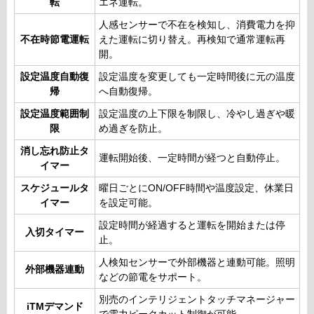
転
エネ運転。
人感センサーで不在を検知し、消費電力を抑
不在時節電運転
えた運転に切り替え。再検知で通常運転再
開。
設定温度自動復
設定温度を変更しても一定時間後に元の温度
帰
へ自動復帰。
設定温度範囲制
設定温度の上下限を制限し、冷やし過ぎや暖
限
め過ぎを防止。
消し忘れ防止タ
運転開始後、一定時間が経つと自動停止。
イマー
スケジュールタ
曜日ごとにON/OFF時間や温度設定、休業日
イマー
を設定可能。
設定時間が経過すると運転を開始または停
入切タイマー
止。
人検知センサーで外部機器と連動可能。照明
外部機器連動
などの節電をサポート。
別売のインテリジェントタッチマネージャー
iTMデマンド