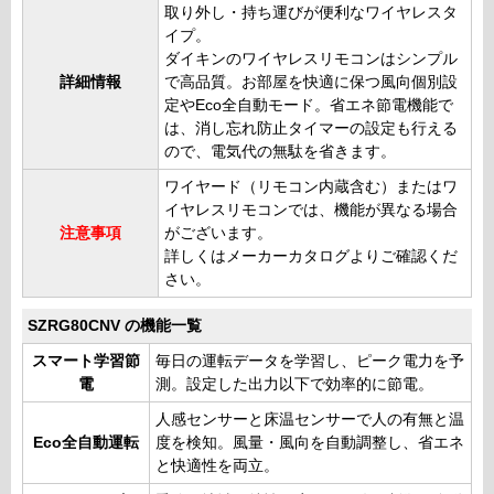
取り外し・持ち運びが便利なワイヤレスタ
イプ。
ダイキンのワイヤレスリモコンはシンプル
詳細情報
で高品質。お部屋を快適に保つ風向個別設
定やEco全自動モード。省エネ節電機能で
は、消し忘れ防止タイマーの設定も行える
ので、電気代の無駄を省きます。
ワイヤード（リモコン内蔵含む）またはワ
イヤレスリモコンでは、機能が異なる場合
注意事項
がございます。
詳しくはメーカーカタログよりご確認くだ
さい。
SZRG80CNV の機能一覧
スマート学習節
毎日の運転データを学習し、ピーク電力を予
電
測。設定した出力以下で効率的に節電。
人感センサーと床温センサーで人の有無と温
Eco全自動運転
度を検知。風量・風向を自動調整し、省エネ
と快適性を両立。