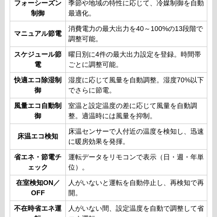
フォーシーズン
季節や地域の特性に応じて、冷媒制御を自動
制御
最適化。
消費電力の最大出力を40～100%の13段階で
マニュアル節電
調整可能。
スケジュール節
曜日別に4件の最大出力設定を登録。時間帯
電
ごとに調整可能。
快適エコ除湿制
湿度に応じて風量を自動調整。湿度70%以下
御
でさらに節電。
風量エコ自動制
室温と設定温度の差に応じて風量を自動調
御
整。適温時には風量を抑制。
床温センサーで人付近の温度を検知し、迅速
床温エコ検知
に暖房効果を発揮。
省エネ・節電チ
運転データをリモコンで表示（日・週・年単
ェック
位）。
在室検知ON／
人がいないと運転を自動停止し、再検知で再
OFF
開。
不在時省エネ運
人がいない間、設定温度を自動で調整して省