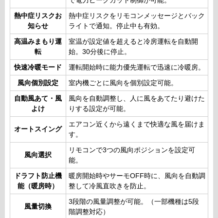
で電力ピークカット制御が可能。
熱中症リスクお
熱中症リスクをリモコンメッセージとバック
知らせ
ライトで通知。停止中も有効。
高温みまもり運
室温が設定値を超えると冷房運転を自動開
転
始。30分後に停止。
快速冷暖モード
運転開始時に能力優先運転で迅速に冷暖房。
風向個別設定
室内機ごとに風向を個別設定可能。
自動風あて・風
風向を自動調整し、人に風をあてたり避けた
よけ
りする設定が可能。
エアコン近くから遠くまで快適な風を届けま
オートスイング
す。
リモコンで3つの風向ポジションを設定可
風向選択
能。
ドラフト防止機
暖房開始時やサーモOFF時に、風向を自動調
能（暖房時）
整して冷風直吹きを防止。
3段階の風量調整が可能。（一部機種は5段
風量切換
階調整対応）