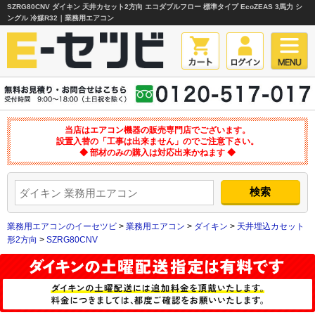
SZRG80CNV ダイキン 天井カセット2方向 エコダブルフロー 標準タイプ EcoZEAS 3馬力 シ
ングル 冷媒R32｜業務用エアコン
当店はエアコン機器の販売専門店でございます。
設置入替の「工事は出来ません」のでご注意下さい。
◆ 部材のみの購入は対応出来かねます ◆
業務用エアコンのイーセツビ
>
業務用エアコン
>
ダイキン
>
天井埋込カセット
形2方向
>
SZRG80CNV