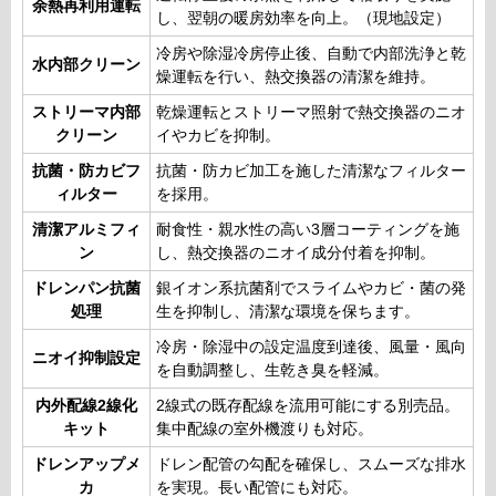
余熱再利用運転
し、翌朝の暖房効率を向上。（現地設定）
冷房や除湿冷房停止後、自動で内部洗浄と乾
水内部クリーン
燥運転を行い、熱交換器の清潔を維持。
ストリーマ内部
乾燥運転とストリーマ照射で熱交換器のニオ
クリーン
イやカビを抑制。
抗菌・防カビフ
抗菌・防カビ加工を施した清潔なフィルター
ィルター
を採用。
清潔アルミフィ
耐食性・親水性の高い3層コーティングを施
ン
し、熱交換器のニオイ成分付着を抑制。
ドレンパン抗菌
銀イオン系抗菌剤でスライムやカビ・菌の発
処理
生を抑制し、清潔な環境を保ちます。
冷房・除湿中の設定温度到達後、風量・風向
ニオイ抑制設定
を自動調整し、生乾き臭を軽減。
内外配線2線化
2線式の既存配線を流用可能にする別売品。
キット
集中配線の室外機渡りも対応。
ドレンアップメ
ドレン配管の勾配を確保し、スムーズな排水
カ
を実現。長い配管にも対応。