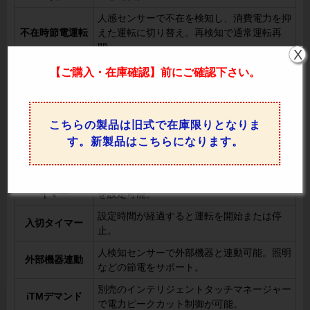
人感センサーで不在を検知し、消費電力を抑
不在時節電運転
えた運転に切り替え。再検知で通常運転再
開。
X
設定温度自動復
設定温度を変更しても一定時間後に元の温度
【ご購入・在庫確認】前にご確認下さい。
帰
へ自動復帰。
設定温度範囲制
設定温度の上下限を制限し、冷やし過ぎや暖
限
め過ぎを防止。
こちらの製品は旧式で在庫限りとなりま
す。新製品はこちらになります。
消し忘れ防止タ
運転開始後、一定時間が経つと自動停止。
イマー
スケジュールタ
曜日ごとにON/OFF時間や温度設定、休業日
イマー
を設定可能。
設定時間が経過すると運転を開始または停
入切タイマー
止。
人検知センサーで外部機器と連動可能。照明
外部機器連動
などの節電をサポート。
別売のインテリジェントタッチマネージャー
iTMデマンド
で電力ピークカット制御が可能。