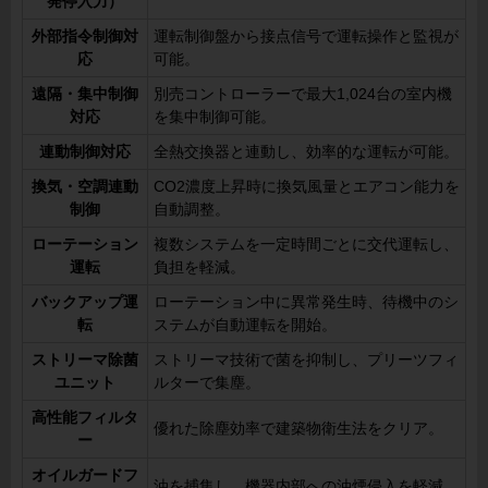
発停入力）
外部指令制御対
運転制御盤から接点信号で運転操作と監視が
応
可能。
遠隔・集中制御
別売コントローラーで最大1,024台の室内機
対応
を集中制御可能。
連動制御対応
全熱交換器と連動し、効率的な運転が可能。
換気・空調連動
CO2濃度上昇時に換気風量とエアコン能力を
制御
自動調整。
ローテーション
複数システムを一定時間ごとに交代運転し、
運転
負担を軽減。
バックアップ運
ローテーション中に異常発生時、待機中のシ
転
ステムが自動運転を開始。
ストリーマ除菌
ストリーマ技術で菌を抑制し、プリーツフィ
ユニット
ルターで集塵。
高性能フィルタ
優れた除塵効率で建築物衛生法をクリア。
ー
オイルガードフ
油を捕集し、機器内部への油煙侵入を軽減。