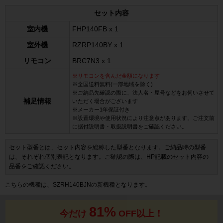
セット内容
室内機
FHP140FB x 1
室外機
RZRP140BY x 1
リモコン
BRC7N3 x 1
※リモコンを含んだ金額になります
※全国送料無料(一部地域を除く)
※ご納品先確認の際に、法人名・屋号などをお伺いさせて
補足情報
いただく場合がございます
※メーカー1年保証付き
※設置環境や使用状況により注意点があります。ご注文前
に据付説明書・取扱説明書をご確認ください。
セット型番とは、セット内容を総称した型番となります。ご納品時の型番
は、それぞれ個別表記となります。ご確認の際は、HP記載のセット内容の
品番をご確認ください。
こちらの機種は、SZRH140BJNの新機種となります。
81%
今だけ
OFF以上！