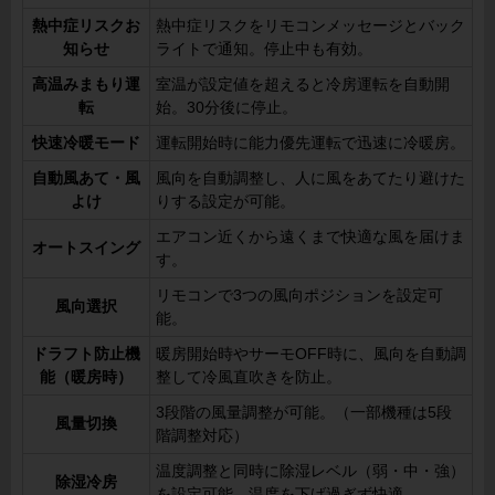
熱中症リスクお
熱中症リスクをリモコンメッセージとバック
知らせ
ライトで通知。停止中も有効。
高温みまもり運
室温が設定値を超えると冷房運転を自動開
転
始。30分後に停止。
快速冷暖モード
運転開始時に能力優先運転で迅速に冷暖房。
自動風あて・風
風向を自動調整し、人に風をあてたり避けた
よけ
りする設定が可能。
エアコン近くから遠くまで快適な風を届けま
オートスイング
す。
リモコンで3つの風向ポジションを設定可
風向選択
能。
ドラフト防止機
暖房開始時やサーモOFF時に、風向を自動調
能（暖房時）
整して冷風直吹きを防止。
3段階の風量調整が可能。（一部機種は5段
風量切換
階調整対応）
温度調整と同時に除湿レベル（弱・中・強）
除湿冷房
を設定可能。温度を下げ過ぎず快適。