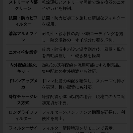
ストリーマ内部
乾燥運転とストリーマ照射で熱交換器のニオ
クリーン
イやカビを抑制。
抗菌・防カビフ
抗菌・防カビ加工を施した清潔なフィルター
ィルター
を採用。
清潔アルミフィ
耐食性・親水性の高い3層コーティングを施
ン
し、熱交換器のニオイ成分付着を抑制。
冷房・除湿中の設定温度到達後、風量・風向
ニオイ抑制設定
を自動調整し、生乾き臭を軽減。
内外配線2線化
2線式の既存配線を流用可能にする別売品。
キット
集中配線の室外機渡りも対応。
ドレンアップメ
ドレン配管の勾配を確保し、スムーズな排水
カ
を実現。長い配管にも対応。
冷媒チャージレ
冷媒配管が30m以内の場合、現地でのガス追
ス方式
加充填が不要。
ロングライフフ
フィルターのメンテナンス期間を延長し、利
ィルター
便性を向上。
フィルターサイ
フィルター清掃時期をリモコンで表示。