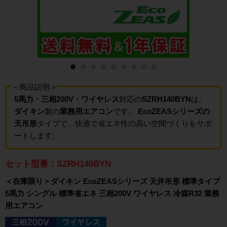
＜商品説明＞
5馬力・三相200V・ワイヤレス
対応の
SZRH140BYN
は、
ダイキン
製の
業務用エアコン
です。
EcoZEASシリーズの
天吊形
タイプで、快適で省エネ性の高い空間づくりをサポ
ートします。
セット型番：SZRH140BYN
＜在庫限り＞ダイキン EcoZEASシリーズ 天井吊形 標準タイプ
5馬力 シングル 標準省エネ 三相200V ワイヤレス 冷媒R32 業務
用エアコン