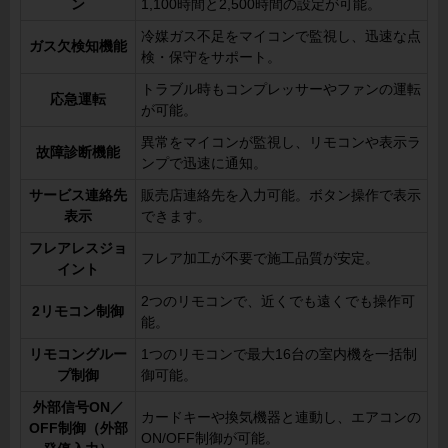
ン
1,100時間と2,500時間の設定が可能。
冷媒ガス不足をマイコンで監視し、迅速な点
ガス欠検知機能
検・保守をサポート。
トラブル時もコンプレッサーやファンの運転
応急運転
が可能。
異常をマイコンが監視し、リモコンや表示ラ
故障診断機能
ンプで迅速に通知。
サービス連絡先
販売店連絡先を入力可能。ボタン操作で表示
表示
できます。
フレアレスジョ
フレア加工が不要で施工品質が安定。
イント
2つのリモコンで、近くでも遠くでも操作可
2リモコン制御
能。
リモコングルー
1つのリモコンで最大16台の室内機を一括制
プ制御
御可能。
外部信号ON／
カードキーや換気機器と連動し、エアコンの
OFF制御（外部
ON/OFF制御が可能。