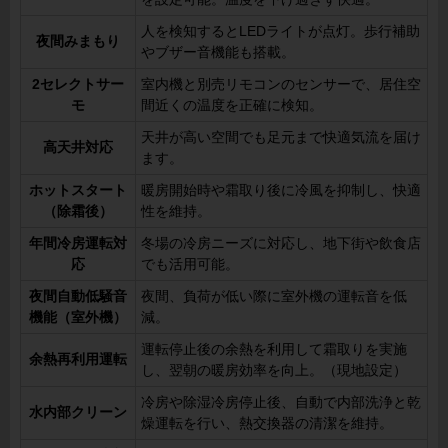
人を検知するとLEDライトが点灯。歩行補助
夜間みまもり
やブザー音機能も搭載。
2セレクトサー
室内機と別売リモコンのセンサーで、居住空
モ
間近くの温度を正確に検知。
天井が高い空間でも足元まで快適気流を届け
高天井対応
ます。
ホットスタート
暖房開始時や霜取り後に冷風を抑制し、快適
（除霜後）
性を維持。
年間冷房運転対
冬場の冷房ニーズに対応し、地下街や飲食店
応
でも活用可能。
夜間自動低騒音
夜間、負荷が低い際に室外機の運転音を低
機能（室外機）
減。
運転停止後の余熱を利用して霜取りを実施
余熱再利用運転
し、翌朝の暖房効率を向上。（現地設定）
冷房や除湿冷房停止後、自動で内部洗浄と乾
水内部クリーン
燥運転を行い、熱交換器の清潔を維持。