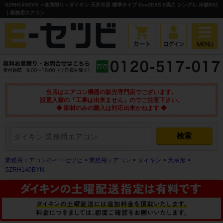
SZRH140BYN ＜在庫限り＞ダイキン 天井吊形 標準タイプ EcoZEAS 5馬力 シングル 冷媒R32
｜業務用エアコン
当店はエアコン機器の販売専門店でございます。
設置入替の「工事は出来ません」のでご注意下さい。
◆ 部材のみの購入は対応出来かねます ◆
業務用エアコンのイーセツビ
>
業務用エアコン
>
ダイキン
>
天吊形
>
SZRH140BYN