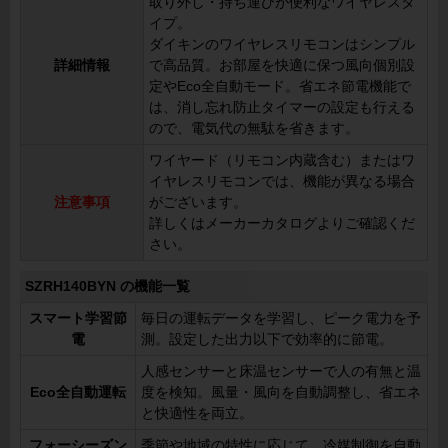
取り外し・持ち運びが便利なワイヤレスタ
イプ。
ダイキンのワイヤレスリモコンはシンプル
詳細情報
で高品質。お部屋を快適に保つ風向個別設
定やEco全自動モード。省エネ節電機能で
は、消し忘れ防止タイマーの設定も行える
ので、電気代の無駄を省きます。
ワイヤード（リモコン内蔵含む）またはワ
イヤレスリモコンでは、機能が異なる場合
注意事項
がございます。
詳しくはメーカーカタログよりご確認くだ
さい。
SZRH140BYN の機能一覧
スマート学習節
毎日の運転データを学習し、ピーク電力を予
電
測。設定した出力以下で効率的に節電。
人感センサーと床温センサーで人の有無と温
Eco全自動運転
度を検知。風量・風向を自動調整し、省エネ
と快適性を両立。
フォーシーズン
季節や地域の特性に応じて、冷媒制御を自動