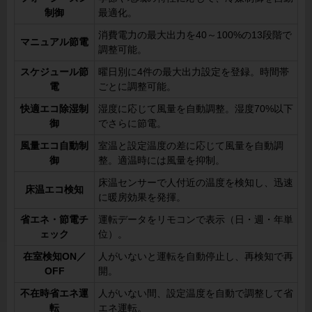
制御
最適化。
消費電力の最大出力を40～100%の13段階で
マニュアル節電
調整可能。
スケジュール節
曜日別に4件の最大出力設定を登録。時間帯
電
ごとに調整可能。
快適エコ除湿制
湿度に応じて風量を自動調整。湿度70%以下
御
でさらに節電。
風量エコ自動制
室温と設定温度の差に応じて風量を自動調
御
整。適温時には風量を抑制。
床温センサーで人付近の温度を検知し、迅速
床温エコ検知
に暖房効果を発揮。
省エネ・節電チ
運転データをリモコンで表示（日・週・年単
ェック
位）。
在室検知ON／
人がいないと運転を自動停止し、再検知で再
OFF
開。
不在時省エネ運
人がいない間、設定温度を自動で調整して省
転
エネ運転。