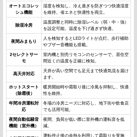
オートエコレッ
湿度を検知し、冷え過ぎを防ぎつつ快適湿度
シュ機能
を維持。省エネと快適性を両立。
温度調整と同時に除湿レベル（弱・中・強）
除湿冷房
を設定可能。温度を下げ過ぎず快適。
人を検知するとLEDライトが点灯。歩行補助
夜間みまもり
やブザー音機能も搭載。
2セレクトサー
室内機と別売リモコンのセンサーで、居住空
モ
間近くの温度を正確に検知。
天井が高い空間でも足元まで快適気流を届け
高天井対応
ます。
ホットスタート
暖房開始時や霜取り後に冷風を抑制し、快適
（除霜後）
性を維持。
年間冷房運転対
冬場の冷房ニーズに対応し、地下街や飲食店
応
でも活用可能。
夜間自動低騒音
夜間、負荷が低い際に室外機の運転音を低
機能（室外機）
減。
運転停止後の余熱を利用して霜取りを実施