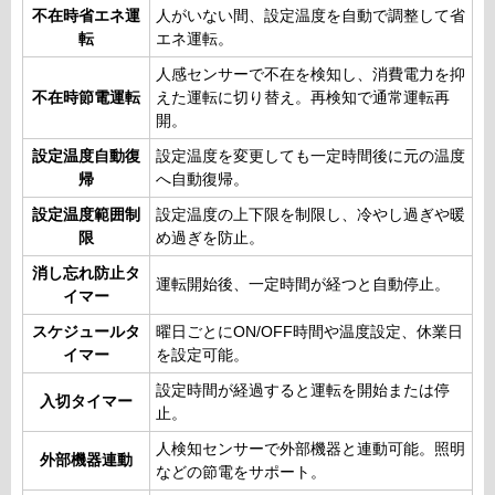
不在時省エネ運
人がいない間、設定温度を自動で調整して省
転
エネ運転。
人感センサーで不在を検知し、消費電力を抑
不在時節電運転
えた運転に切り替え。再検知で通常運転再
開。
設定温度自動復
設定温度を変更しても一定時間後に元の温度
帰
へ自動復帰。
設定温度範囲制
設定温度の上下限を制限し、冷やし過ぎや暖
限
め過ぎを防止。
消し忘れ防止タ
運転開始後、一定時間が経つと自動停止。
イマー
スケジュールタ
曜日ごとにON/OFF時間や温度設定、休業日
イマー
を設定可能。
設定時間が経過すると運転を開始または停
入切タイマー
止。
人検知センサーで外部機器と連動可能。照明
外部機器連動
などの節電をサポート。