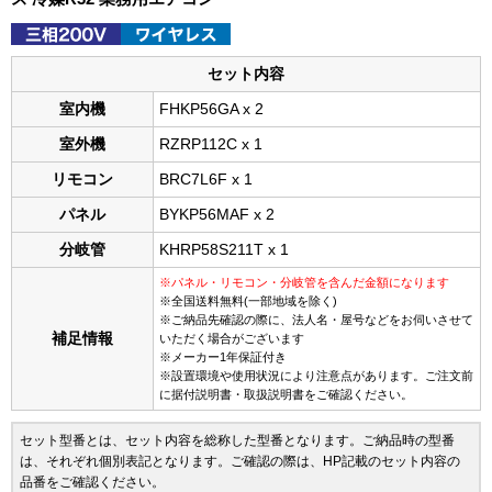
セット内容
室内機
FHKP56GA x 2
室外機
RZRP112C x 1
リモコン
BRC7L6F x 1
パネル
BYKP56MAF x 2
分岐管
KHRP58S211T x 1
※パネル・リモコン・分岐管を含んだ金額になります
※全国送料無料(一部地域を除く)
※ご納品先確認の際に、法人名・屋号などをお伺いさせて
補足情報
いただく場合がございます
※メーカー1年保証付き
※設置環境や使用状況により注意点があります。ご注文前
に据付説明書・取扱説明書をご確認ください。
セット型番とは、セット内容を総称した型番となります。ご納品時の型番
は、それぞれ個別表記となります。ご確認の際は、HP記載のセット内容の
品番をご確認ください。