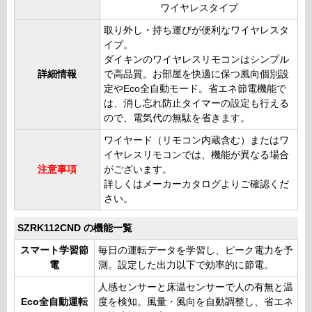
ワイヤレスタイプ
取り外し・持ち運びが便利なワイヤレスタ
イプ。
ダイキンのワイヤレスリモコンはシンプル
詳細情報
で高品質。お部屋を快適に保つ風向個別設
定やEco全自動モード。省エネ節電機能で
は、消し忘れ防止タイマーの設定も行える
ので、電気代の無駄を省きます。
ワイヤード（リモコン内蔵含む）またはワ
イヤレスリモコンでは、機能が異なる場合
注意事項
がございます。
詳しくはメーカーカタログよりご確認くだ
さい。
SZRK112CND の機能一覧
スマート学習節
毎日の運転データを学習し、ピーク電力を予
電
測。設定した出力以下で効率的に節電。
人感センサーと床温センサーで人の有無と温
Eco全自動運転
度を検知。風量・風向を自動調整し、省エネ