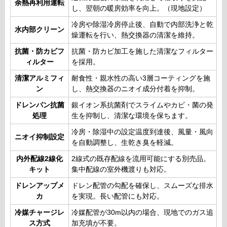
余熱再利用運転
し、翌朝の暖房効率を向上。（現地設定）
冷房や除湿冷房停止後、自動で内部洗浄と乾
水内部クリーン
燥運転を行い、熱交換器の清潔を維持。
抗菌・防カビフ
抗菌・防カビ加工を施した清潔なフィルター
ィルター
を採用。
清潔アルミフィ
耐食性・親水性の高い3層コーティングを施
ン
し、熱交換器のニオイ成分付着を抑制。
ドレンパン抗菌
銀イオン系抗菌剤でスライムやカビ・菌の発
処理
生を抑制し、清潔な環境を保ちます。
冷房・除湿中の設定温度到達後、風量・風向
ニオイ抑制設定
を自動調整し、生乾き臭を軽減。
内外配線2線化
2線式の既存配線を流用可能にする別売品。
キット
集中配線の室外機渡りも対応。
ドレンアップメ
ドレン配管の勾配を確保し、スムーズな排水
カ
を実現。長い配管にも対応。
冷媒チャージレ
冷媒配管が30m以内の場合、現地でのガス追
ス方式
加充填が不要。