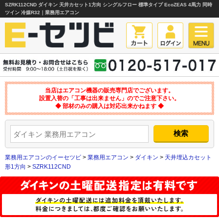
SZRK112CND ダイキン 天井カセット1方向 シングルフロー 標準タイプ EcoZEAS 4馬力 同時
ツイン 冷媒R32｜業務用エアコン
当店はエアコン機器の販売専門店でございます。
設置入替の「工事は出来ません」のでご注意下さい。
◆ 部材のみの購入は対応出来かねます ◆
業務用エアコンのイーセツビ
>
業務用エアコン
>
ダイキン
>
天井埋込カセット
形1方向
>
SZRK112CND