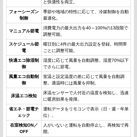
と快適性を両立。
フォーシーズン
季節や地域の特性に応じて、冷媒制御を自動
制御
最適化。
消費電力の最大出力を40～100%の13段階で
マニュアル節電
調整可能。
スケジュール節
曜日別に4件の最大出力設定を登録。時間帯
電
ごとに調整可能。
快適エコ除湿制
湿度に応じて風量を自動調整。湿度70%以下
御
でさらに節電。
風量エコ自動制
室温と設定温度の差に応じて風量を自動調
御
整。適温時には風量を抑制。
床温センサーで人付近の温度を検知し、迅速
床温エコ検知
に暖房効果を発揮。
省エネ・節電チ
運転データをリモコンで表示（日・週・年単
ェック
位）。
在室検知ON／
人がいないと運転を自動停止し、再検知で再
OFF
開。