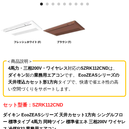
＜商品説明＞
4馬力・三相200V・ワイヤレス
対応の
SZRK112CND
は、
ダイキン
製の
業務用エアコン
です。
EcoZEASシリーズの
天井埋込カセット形1方向
タイプで、快適で省エネ性の高
い空間づくりをサポートします。
セット型番：SZRK112CND
ダイキン EcoZEASシリーズ 天井カセット1方向 シングルフロ
ー 標準タイプ 4馬力 同時ツイン 標準省エネ 三相200V ワイヤレ
ス 冷媒R32 業務用エアコン