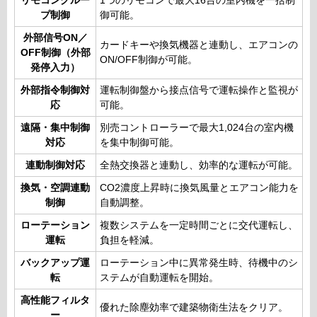
リモコングルー
1つのリモコンで最大16台の室内機を一括制
プ制御
御可能。
外部信号ON／
カードキーや換気機器と連動し、エアコンの
OFF制御（外部
ON/OFF制御が可能。
発停入力）
外部指令制御対
運転制御盤から接点信号で運転操作と監視が
応
可能。
遠隔・集中制御
別売コントローラーで最大1,024台の室内機
対応
を集中制御可能。
連動制御対応
全熱交換器と連動し、効率的な運転が可能。
換気・空調連動
CO2濃度上昇時に換気風量とエアコン能力を
制御
自動調整。
ローテーション
複数システムを一定時間ごとに交代運転し、
運転
負担を軽減。
バックアップ運
ローテーション中に異常発生時、待機中のシ
転
ステムが自動運転を開始。
高性能フィルタ
優れた除塵効率で建築物衛生法をクリア。
ー