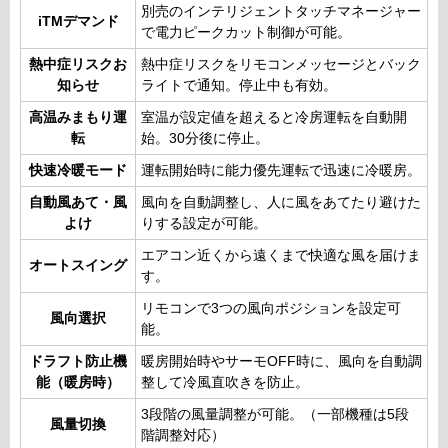
別売のインテリジェントタッチマネージャー
iTMデマンド
で電力ピークカット制御が可能。
熱中症リスクお
熱中症リスクをリモコンメッセージとバック
知らせ
ライトで通知。停止中も有効。
高温みまもり運
室温が設定値を超えると冷房運転を自動開
転
始。30分後に停止。
快速冷暖モード
運転開始時に能力優先運転で迅速に冷暖房。
自動風あて・風
風向を自動調整し、人に風をあてたり避けた
よけ
りする設定が可能。
エアコン近くから遠くまで快適な風を届けま
オートスイング
す。
リモコンで3つの風向ポジションを設定可
風向選択
能。
ドラフト防止機
暖房開始時やサーモOFF時に、風向を自動調
能（暖房時）
整して冷風直吹きを防止。
3段階の風量調整が可能。（一部機種は5段
風量切換
階調整対応）