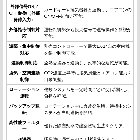
外部信号ON／
カードキーや換気機器と連動し、エアコンの
OFF制御（外部
ON/OFF制御が可能。
発停入力）
外部指令制御対
運転制御盤から接点信号で運転操作と監視が
応
可能。
遠隔・集中制御
別売コントローラーで最大1,024台の室内機
対応
を集中制御可能。
連動制御対応
全熱交換器と連動し、効率的な運転が可能。
換気・空調連動
CO2濃度上昇時に換気風量とエアコン能力を
制御
自動調整。
ローテーション
複数システムを一定時間ごとに交代運転し、
運転
負担を軽減。
バックアップ運
ローテーション中に異常発生時、待機中のシ
転
ステムが自動運転を開始。
高性能フィルタ
優れた除塵効率で建築物衛生法をクリア。
ー
加湿器
暖房時に湿気を加えて快適性を向上。