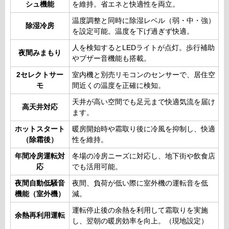
シュ機能
を維持。省エネと快適性を両立。
温度調整と同時に除湿レベル（弱・中・強）
除湿冷房
を設定可能。温度を下げ過ぎず快適。
人を検知するとLEDライトが点灯。歩行補助
夜間みまもり
やブザー音機能も搭載。
2セレクトサー
室内機と別売リモコンのセンサーで、居住空
モ
間近くの温度を正確に検知。
天井が高い空間でも足元まで快適気流を届け
高天井対応
ます。
ホットスタート
暖房開始時や霜取り後に冷風を抑制し、快適
（除霜後）
性を維持。
年間冷房運転対
冬場の冷房ニーズに対応し、地下街や飲食店
応
でも活用可能。
夜間自動低騒音
夜間、負荷が低い際に室外機の運転音を低
機能（室外機）
減。
運転停止後の余熱を利用して霜取りを実施
余熱再利用運転
し、翌朝の暖房効率を向上。（現地設定）