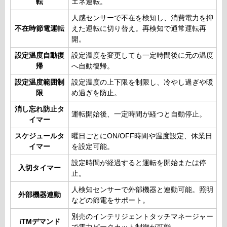
転
エネ運転。
人感センサーで不在を検知し、消費電力を抑
不在時節電運転
えた運転に切り替え。再検知で通常運転再
開。
設定温度自動復
設定温度を変更しても一定時間後に元の温度
帰
へ自動復帰。
設定温度範囲制
設定温度の上下限を制限し、冷やし過ぎや暖
限
め過ぎを防止。
消し忘れ防止タ
運転開始後、一定時間が経つと自動停止。
イマー
スケジュールタ
曜日ごとにON/OFF時間や温度設定、休業日
イマー
を設定可能。
設定時間が経過すると運転を開始または停
入切タイマー
止。
人検知センサーで外部機器と連動可能。照明
外部機器連動
などの節電をサポート。
別売のインテリジェントタッチマネージャー
iTMデマンド