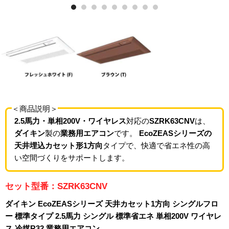
＜商品説明＞
2.5馬力・単相200V・ワイヤレス
対応の
SZRK63CNV
は、
ダイキン
製の
業務用エアコン
です。
EcoZEASシリーズの
天井埋込カセット形1方向
タイプで、快適で省エネ性の高
い空間づくりをサポートします。
セット型番：SZRK63CNV
ダイキン EcoZEASシリーズ 天井カセット1方向 シングルフロ
ー 標準タイプ 2.5馬力 シングル 標準省エネ 単相200V ワイヤレ
ス 冷媒R32 業務用エアコン