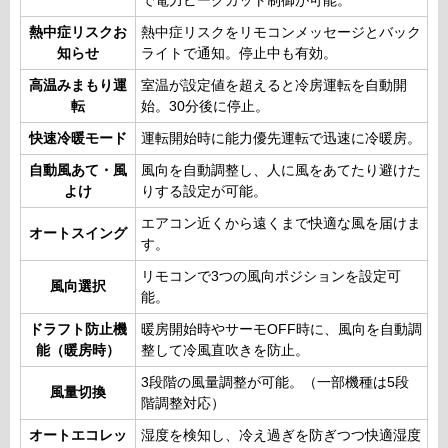
で電力ピークカット制御が可能。
熱中症リスクお
熱中症リスクをリモコンメッセージとバック
知らせ
ライトで通知。停止中も有効。
高温みまもり運
室温が設定値を超えると冷房運転を自動開
転
始。30分後に停止。
快速冷暖モード
運転開始時に能力優先運転で迅速に冷暖房。
自動風あて・風
風向を自動調整し、人に風をあてたり避けた
よけ
りする設定が可能。
エアコン近くから遠くまで快適な風を届けま
オートスイング
す。
リモコンで3つの風向ポジションを設定可
風向選択
能。
ドラフト防止機
暖房開始時やサーモOFF時に、風向を自動調
能（暖房時）
整して冷風直吹きを防止。
3段階の風量調整が可能。（一部機種は5段
風量切換
階調整対応）
オートエコレッ
湿度を検知し、冷え過ぎを防ぎつつ快適湿度