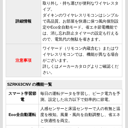
取り外し・持ち運びが便利なワイヤレスタ
イプ。
ダイキンのワイヤレスリモコンはシンプル
詳細情報
で高品質。お部屋を快適に保つ風向個別設
定やEco全自動モード。省エネ節電機能で
は、消し忘れ防止タイマーの設定も行える
ので、電気代の無駄を省きます。
ワイヤード（リモコン内蔵含む）またはワ
イヤレスリモコンでは、機能が異なる場合
注意事項
がございます。
詳しくはメーカーカタログよりご確認くだ
さい。
SZRK63CNV の機能一覧
スマート学習節
毎日の運転データを学習し、ピーク電力を予
電
測。設定した出力以下で効率的に節電。
人感センサーと床温センサーで人の有無と温
Eco全自動運転
度を検知。風量・風向を自動調整し、省エネ
と快適性を両立。