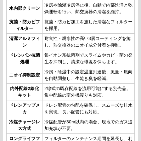
冷房や除湿冷房停止後、自動で内部洗浄と乾
水内部クリーン
燥運転を行い、熱交換器の清潔を維持。
抗菌・防カビフ
抗菌・防カビ加工を施した清潔なフィルター
ィルター
を採用。
清潔アルミフィ
耐食性・親水性の高い3層コーティングを施
ン
し、熱交換器のニオイ成分付着を抑制。
ドレンパン抗菌
銀イオン系抗菌剤でスライムやカビ・菌の発
処理
生を抑制し、清潔な環境を保ちます。
冷房・除湿中の設定温度到達後、風量・風向
ニオイ抑制設定
を自動調整し、生乾き臭を軽減。
内外配線2線化
2線式の既存配線を流用可能にする別売品。
キット
集中配線の室外機渡りも対応。
ドレンアップメ
ドレン配管の勾配を確保し、スムーズな排水
カ
を実現。長い配管にも対応。
冷媒チャージレ
冷媒配管が30m以内の場合、現地でのガス追
ス方式
加充填が不要。
ロングライフフ
フィルターのメンテナンス期間を延長し、利