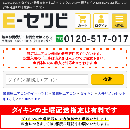
SZRK63CNV ダイキン 天井カセット1方向 シングルフロー 標準タイプ EcoZEAS 2.5馬力 シン
グル 冷媒R32｜業務用エアコン
当店はエアコン機器の販売専門店でございます。
設置入替の「工事は出来ません」のでご注意下さい。
◆ 部材のみの購入は対応出来かねます ◆
業務用エアコンのイーセツビ
>
業務用エアコン
>
ダイキン
>
天井埋込カセット
形1方向
>
SZRK63CNV