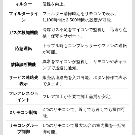
ィルター
便性を向上。
フィルターサイ
フィルター清掃時期をリモコンで表示。
ン
1,100時間と2,500時間の設定が可能。
冷媒ガス不足をマイコンで監視し、迅速な点
ガス欠検知機能
検・保守をサポート。
トラブル時もコンプレッサーやファンの運転
応急運転
が可能。
異常をマイコンが監視し、リモコンや表示ラ
故障診断機能
ンプで迅速に通知。
サービス連絡先
販売店連絡先を入力可能。ボタン操作で表示
表示
できます。
フレアレスジョ
フレア加工が不要で施工品質が安定。
イント
2つのリモコンで、近くでも遠くでも操作可
2リモコン制御
能。
リモコングルー
1つのリモコンで最大16台の室内機を一括制
プ制御
御可能。