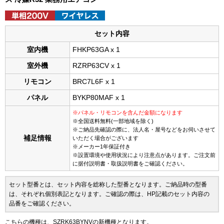
セット内容
室内機
FHKP63GA x 1
室外機
RZRP63CV x 1
リモコン
BRC7L6F x 1
パネル
BYKP80MAF x 1
※パネル・リモコンを含んだ金額になります
※全国送料無料(一部地域を除く)
※ご納品先確認の際に、法人名・屋号などをお伺いさせて
補足情報
いただく場合がございます
※メーカー1年保証付き
※設置環境や使用状況により注意点があります。ご注文前
に据付説明書・取扱説明書をご確認ください。
セット型番とは、セット内容を総称した型番となります。ご納品時の型番
は、それぞれ個別表記となります。ご確認の際は、HP記載のセット内容の
品番をご確認ください。
こちらの機種は、SZRK63BYNVの新機種となります。