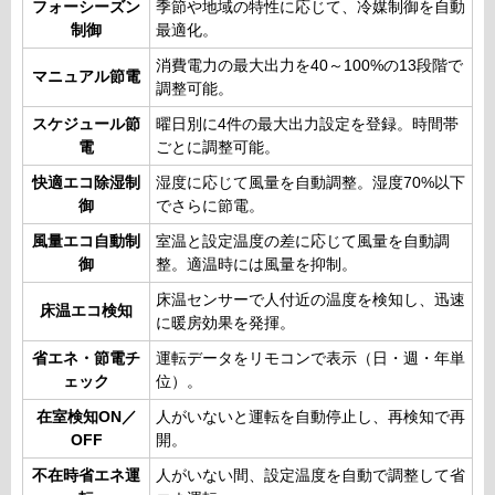
フォーシーズン
季節や地域の特性に応じて、冷媒制御を自動
制御
最適化。
消費電力の最大出力を40～100%の13段階で
マニュアル節電
調整可能。
スケジュール節
曜日別に4件の最大出力設定を登録。時間帯
電
ごとに調整可能。
快適エコ除湿制
湿度に応じて風量を自動調整。湿度70%以下
御
でさらに節電。
風量エコ自動制
室温と設定温度の差に応じて風量を自動調
御
整。適温時には風量を抑制。
床温センサーで人付近の温度を検知し、迅速
床温エコ検知
に暖房効果を発揮。
省エネ・節電チ
運転データをリモコンで表示（日・週・年単
ェック
位）。
在室検知ON／
人がいないと運転を自動停止し、再検知で再
OFF
開。
不在時省エネ運
人がいない間、設定温度を自動で調整して省