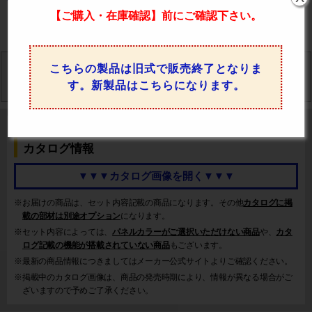
【ご購入・在庫確認】前にご確認下さい。
以下のタブをタップすると
様々なエアコンの情報をご覧いただけます。
こちらの製品は旧式で販売終了となりま
仕様
特徴
馬力
価格比較
カタログ
す。新製品はこちらになります。
FDTV1405HA5S-airflex 三菱重工 業務用エアコンの
カタログ情報
▼▼▼カタログ画像を開く▼▼▼
※お届けの商品は、セット内容記載の商品になります。その他
カタログに掲
載の部材は別途オプション
になります。
※セット内容によっては、
パネルカラーがご選択いただけない商品
や、
カタ
ログ記載の機能が搭載されていない商品
もございます。
※最新の商品情報につきましてはメーカー公式サイトよりご確認ください。
※掲載中のカタログ画像は、商品の発売時期により、情報が異なる場合がご
ざいますので予めご了承ください。