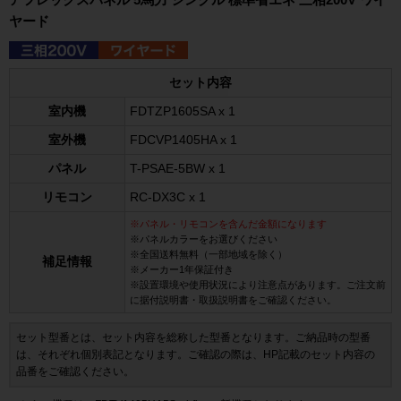
ヤード
セット内容
室内機
FDTZP1605SA x 1
室外機
FDCVP1405HA x 1
パネル
T-PSAE-5BW x 1
リモコン
RC-DX3C x 1
※パネル・リモコンを含んだ金額になります
※パネルカラーをお選びください
※全国送料無料（一部地域を除く）
補足情報
※メーカー1年保証付き
※設置環境や使用状況により注意点があります。ご注文前
に据付説明書・取扱説明書をご確認ください。
セット型番とは、セット内容を総称した型番となります。ご納品時の型番
は、それぞれ個別表記となります。ご確認の際は、HP記載のセット内容の
品番をご確認ください。