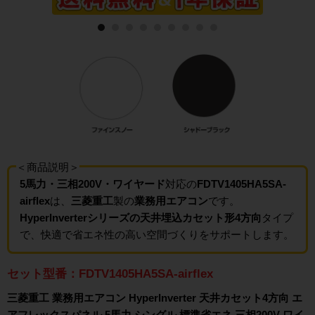
＜商品説明＞
5馬力・三相200V・ワイヤード
対応の
FDTV1405HA5SA-
airflex
は、
三菱重工
製の
業務用エアコン
です。
HyperInverterシリーズの天井埋込カセット形4方向
タイプ
で、快適で省エネ性の高い空間づくりをサポートします。
セット型番：FDTV1405HA5SA-airflex
三菱重工 業務用エアコン HyperInverter 天井カセット4方向 エ
アフレックスパネル 5馬力 シングル 標準省エネ 三相200V ワイ