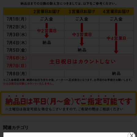
関連カテゴリ
X
業務用エアコン
>
天井埋込カセット形4方向
>
シングル
>
5馬力