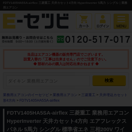
FDTV1405HA5SA-airflex 三菱重工 天井カセット4方向 HyperInverter 5馬力 シングル｜業務
用エアコン
当店はエアコン機器の販売専門店でございます。
設置入替の「工事は出来ません」のでご注意下さい。
◆ 部材のみの購入は対応出来かねます ◆
業務用エアコンのイーセツビ
>
業務用エアコン
>
三菱重工
>
天井埋込カセット
形4方向
>
FDTV1405HA5SA-airflex
FDTV1405HA5SA-airflex 三菱重工 業務用エアコン
HyperInverter 天井カセット4方向 エアフレックス
パネル 5馬力 シングル 標準省エネ 三相200V ワイ