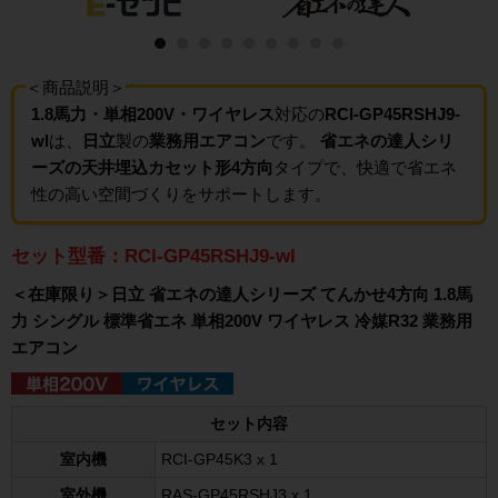
＜商品説明＞
1.8馬力・単相200V・ワイヤレス
対応の
RCI-GP45RSHJ9-
wl
は、
日立
製の
業務用エアコン
です。
省エネの達人シリ
ーズの天井埋込カセット形4方向
タイプで、快適で省エネ
性の高い空間づくりをサポートします。
セット型番：RCI-GP45RSHJ9-wl
＜在庫限り＞日立 省エネの達人シリーズ てんかせ4方向 1.8馬
力 シングル 標準省エネ 単相200V ワイヤレス 冷媒R32 業務用
エアコン
セット内容
室内機
RCI-GP45K3 x 1
室外機
RAS-GP45RSHJ3 x 1