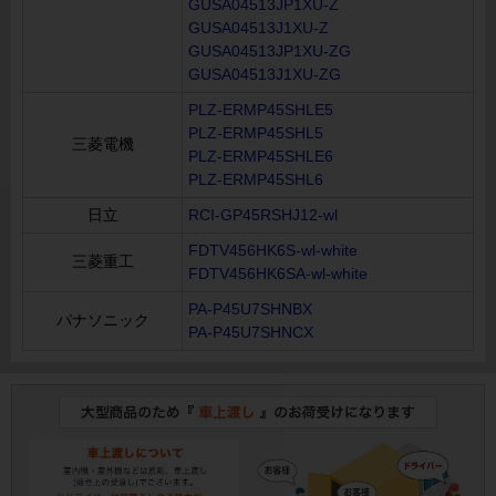
GUSA04513JP1XU-Z
GUSA04513J1XU-Z
GUSA04513JP1XU-ZG
GUSA04513J1XU-ZG
PLZ-ERMP45SHLE5
PLZ-ERMP45SHL5
三菱電機
PLZ-ERMP45SHLE6
PLZ-ERMP45SHL6
日立
RCI-GP45RSHJ12-wl
FDTV456HK6S-wl-white
三菱重工
FDTV456HK6SA-wl-white
PA-P45U7SHNBX
パナソニック
PA-P45U7SHNCX