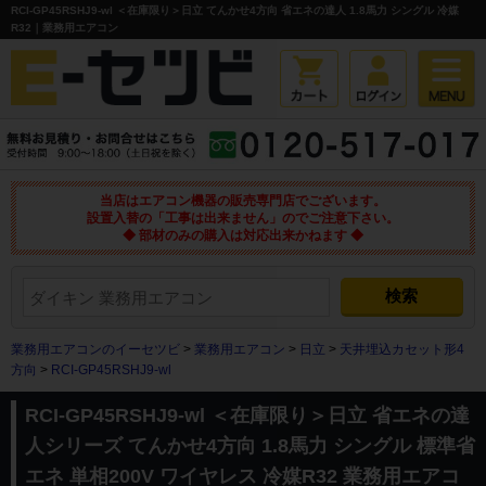
RCI-GP45RSHJ9-wl ＜在庫限り＞日立 てんかせ4方向 省エネの達人 1.8馬力 シングル 冷媒
R32｜業務用エアコン
当店はエアコン機器の販売専門店でございます。
設置入替の「工事は出来ません」のでご注意下さい。
◆ 部材のみの購入は対応出来かねます ◆
業務用エアコンのイーセツビ
>
業務用エアコン
>
日立
>
天井埋込カセット形4
方向
>
RCI-GP45RSHJ9-wl
RCI-GP45RSHJ9-wl ＜在庫限り＞日立 省エネの達
人シリーズ てんかせ4方向 1.8馬力 シングル 標準省
エネ 単相200V ワイヤレス 冷媒R32 業務用エアコ