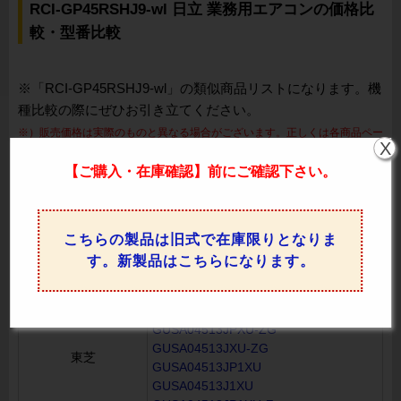
RCI-GP45RSHJ9-wl 日立 業務用エアコンの価格比
較・型番比較
※「RCI-GP45RSHJ9-wl」の類似商品リストになります。機
種比較の際にぜひお引き立てください。
※）販売価格は実際のものと異なる場合がございます。正しくは各商品ペー
X
ジよりご確認ください。
【ご購入・在庫確認】前にご確認下さい。
メーカー
エアコン商品型番
SZRC45BYNV
ダイキン
SZRC45CNV
こちらの製品は旧式で在庫限りとなりま
GUSA04513JPXU
す。新製品はこちらになります。
GUSA04513JXU
GUSA04513JPXU-Z
GUSA04513JXU-Z
GUSA04513JPXU-ZG
GUSA04513JXU-ZG
東芝
GUSA04513JP1XU
GUSA04513J1XU