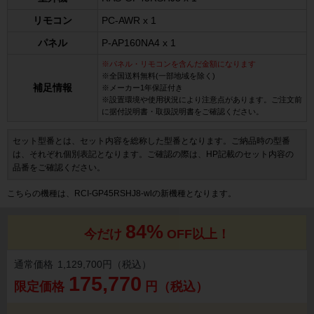
リモコン
PC-AWR x 1
パネル
P-AP160NA4 x 1
※パネル・リモコンを含んだ金額になります
※全国送料無料(一部地域を除く)
補足情報
※メーカー1年保証付き
※設置環境や使用状況により注意点があります。ご注文前
に据付説明書・取扱説明書をご確認ください。
セット型番とは、セット内容を総称した型番となります。ご納品時の型番
は、それぞれ個別表記となります。ご確認の際は、HP記載のセット内容の
品番をご確認ください。
こちらの機種は、RCI-GP45RSHJ8-wlの新機種となります。
84%
今だけ
OFF以上！
通常価格
1,129,700円（税込）
175,770
限定価格
円（税込）