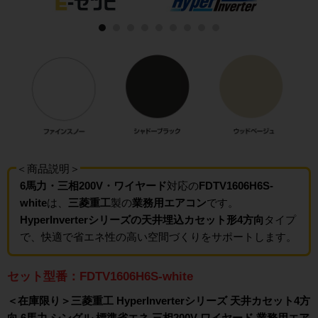
＜商品説明＞
6馬力・三相200V・ワイヤード
対応の
FDTV1606H6S-
white
は、
三菱重工
製の
業務用エアコン
です。
HyperInverterシリーズの天井埋込カセット形4方向
タイプ
で、快適で省エネ性の高い空間づくりをサポートします。
セット型番：FDTV1606H6S-white
＜在庫限り＞三菱重工 HyperInverterシリーズ 天井カセット4方
向 6馬力 シングル 標準省エネ 三相200V ワイヤード 業務用エア