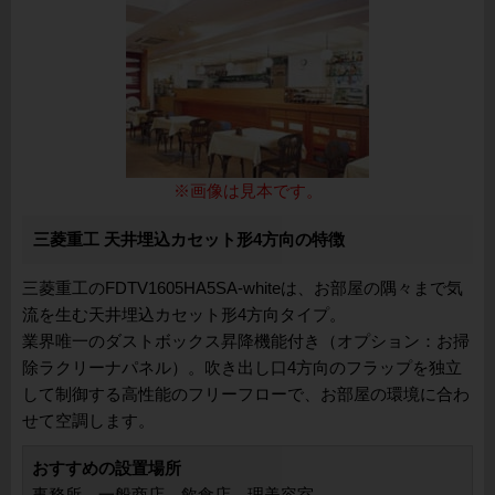
※画像は見本です。
三菱重工 天井埋込カセット形4方向の特徴
三菱重工のFDTV1605HA5SA-whiteは、お部屋の隅々まで気
流を生む天井埋込カセット形4方向タイプ。
業界唯一のダストボックス昇降機能付き（オプション：お掃
除ラクリーナパネル）。吹き出し口4方向のフラップを独立
して制御する高性能のフリーフローで、お部屋の環境に合わ
せて空調します。
おすすめの設置場所
事務所、一般商店、飲食店、理美容室