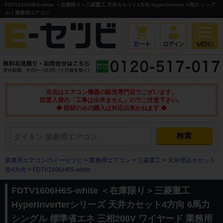
FDTV1606H6S-white ＜在庫限り＞三菱重工 天井カセット4方向 HyperInverter 6馬力 シング
ル｜業務用エアコン
当店はエアコン機器の販売専門店でございます。
設置入替の「工事は出来ません」のでご注意下さい。
◆ 部材のみの購入は対応出来かねます ◆
業務用エアコンのイーセツビ
>
業務用エアコン
>
三菱重工
>
天井埋込カセット
形4方向
>
FDTV1606H6S-white
FDTV1606H6S-white ＜在庫限り＞三菱重工
HyperInverterシリーズ 天井カセット4方向 6馬力
シングル 標準省エネ 三相200V ワイヤード 業務用