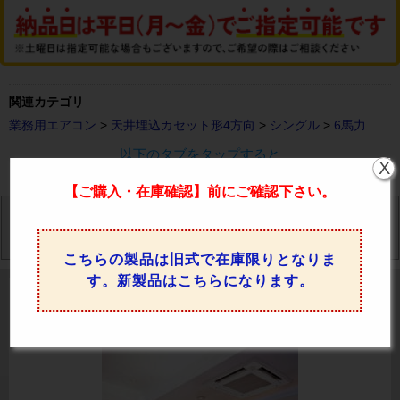
関連カテゴリ
業務用エアコン
>
天井埋込カセット形4方向
>
シングル
>
6馬力
以下のタブをタップすると
X
様々なエアコンの情報をご覧いただけます。
【ご購入・在庫確認】前にご確認下さい。
仕様
カタログ
馬力
価格比較
特徴
こちらの製品は旧式で在庫限りとなりま
す。新製品はこちらになります。
FDTV1605HA5SA-white 三菱重工 業務用エアコン
の機能・特徴情報