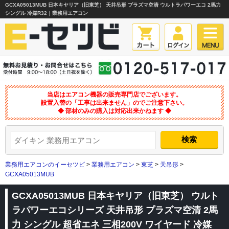
GCXA05013MUB 日本キヤリア（旧東芝） 天井吊形 プラズマ空清 ウルトラパワーエコ 2馬力
シングル 冷媒R32｜業務用エアコン
当店はエアコン機器の販売専門店でございます。
設置入替の「工事は出来ません」のでご注意下さい。
◆ 部材のみの購入は対応出来かねます ◆
業務用エアコンのイーセツビ
>
業務用エアコン
>
東芝
>
天吊形
>
GCXA05013MUB
GCXA05013MUB 日本キヤリア（旧東芝） ウルト
ラパワーエコシリーズ 天井吊形 プラズマ空清 2馬
力 シングル 超省エネ 三相200V ワイヤード 冷媒