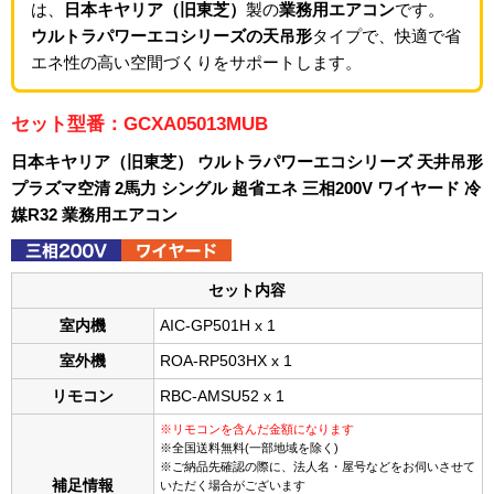
は、
日本キヤリア（旧東芝）
製の
業務用エアコン
です。
ウルトラパワーエコシリーズの天吊形
タイプで、快適で省
エネ性の高い空間づくりをサポートします。
セット型番：GCXA05013MUB
日本キヤリア（旧東芝） ウルトラパワーエコシリーズ 天井吊形
プラズマ空清 2馬力 シングル 超省エネ 三相200V ワイヤード 冷
媒R32 業務用エアコン
セット内容
室内機
AIC-GP501H x 1
室外機
ROA-RP503HX x 1
リモコン
RBC-AMSU52 x 1
※リモコンを含んだ金額になります
※全国送料無料(一部地域を除く)
※ご納品先確認の際に、法人名・屋号などをお伺いさせて
補足情報
いただく場合がございます