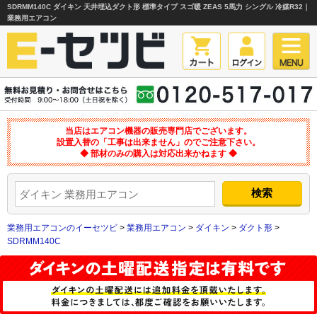
SDRMM140C ダイキン 天井埋込ダクト形 標準タイプ スゴ暖 ZEAS 5馬力 シングル 冷媒R32｜
業務用エアコン
当店はエアコン機器の販売専門店でございます。
設置入替の「工事は出来ません」のでご注意下さい。
◆ 部材のみの購入は対応出来かねます ◆
業務用エアコンのイーセツビ
>
業務用エアコン
>
ダイキン
>
ダクト形
>
SDRMM140C