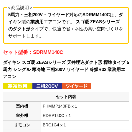
＜商品説明＞
5馬力・三相200V・ワイヤード
対応の
SDRMM140C
は、
ダ
イキン
製の
業務用エアコン
です。
スゴ暖 ZEASシリーズ
のダクト形
タイプで、快適で省エネ性の高い空間づくりを
サポートします。
セット型番：SDRMM140C
ダイキン スゴ暖 ZEASシリーズ 天井埋込ダクト形 標準タイプ 5
馬力 シングル 寒冷地 三相200V ワイヤード 冷媒R32 業務用エ
アコン
セット内容
室内機
FHMMP140FB x 1
室外機
RDRP140C x 1
リモコン
BRC1G4 x 1