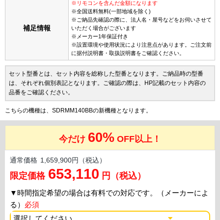
※リモコンを含んだ金額になります
※全国送料無料(一部地域を除く)
※ご納品先確認の際に、法人名・屋号などをお伺いさせて
補足情報
いただく場合がございます
※メーカー1年保証付き
※設置環境や使用状況により注意点があります。ご注文前
に据付説明書・取扱説明書をご確認ください。
セット型番とは、セット内容を総称した型番となります。ご納品時の型番
は、それぞれ個別表記となります。ご確認の際は、HP記載のセット内容の
品番をご確認ください。
こちらの機種は、SDRMM140BBの新機種となります。
60%
今だけ
OFF以上！
通常価格
1,659,900円（税込）
653,110
限定価格
円（税込）
▼
時間指定希望の場合は有料での対応です。（メーカーによ
る）
必須