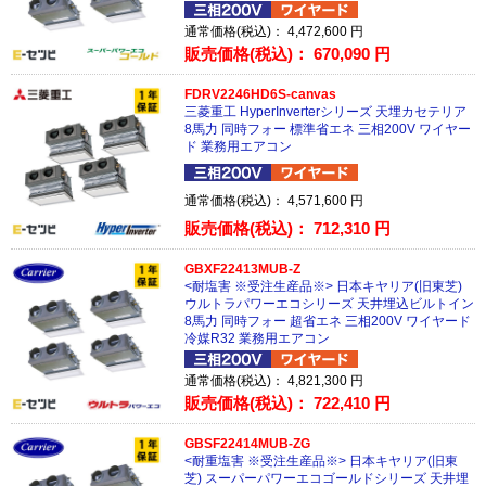
通常価格(税込)：
4,472,600
円
販売価格(税込)：
670,090
円
FDRV2246HD6S-canvas
三菱重工 HyperInverterシリーズ 天埋カセテリア
8馬力 同時フォー 標準省エネ 三相200V ワイヤー
ド 業務用エアコン
通常価格(税込)：
4,571,600
円
販売価格(税込)：
712,310
円
GBXF22413MUB-Z
<耐塩害 ※受注生産品※> 日本キヤリア(旧東芝)
ウルトラパワーエコシリーズ 天井埋込ビルトイン
8馬力 同時フォー 超省エネ 三相200V ワイヤード
冷媒R32 業務用エアコン
通常価格(税込)：
4,821,300
円
販売価格(税込)：
722,410
円
GBSF22414MUB-ZG
<耐重塩害 ※受注生産品※> 日本キヤリア(旧東
芝) スーパーパワーエコゴールドシリーズ 天井埋