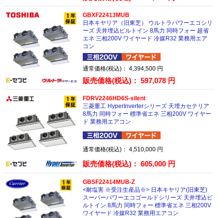
GBXF22413MUB
日本キヤリア（旧東芝） ウルトラパワーエコシリ
ーズ 天井埋込ビルトイン 8馬力 同時フォー 超省
エネ 三相200V ワイヤード 冷媒R32 業務用エア
コン
通常価格(税込)：
4,394,500
円
販売価格(税込)：
597,078
円
FDRV2246HD6S-silent
三菱重工 HyperInverterシリーズ 天埋カセテリア
8馬力 同時フォー 標準省エネ 三相200V ワイヤー
ド 業務用エアコン
通常価格(税込)：
4,510,000
円
販売価格(税込)：
605,000
円
GBSF22414MUB-Z
<耐塩害 ※受注生産品※> 日本キヤリア(旧東芝)
スーパーパワーエコゴールドシリーズ 天井埋込ビ
ルトイン 8馬力 同時フォー 標準省エネ 三相200V
ワイヤード 冷媒R32 業務用エアコン