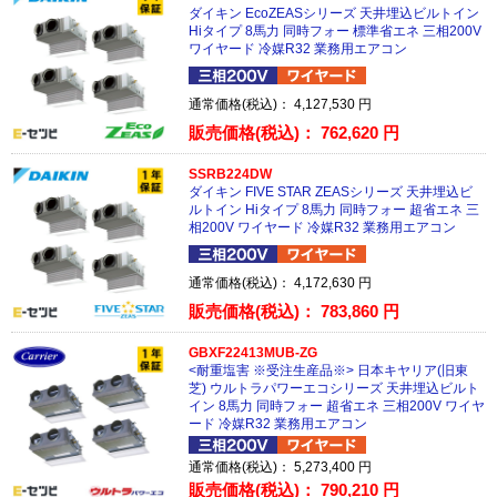
ダイキン EcoZEASシリーズ 天井埋込ビルトイン
Hiタイプ 8馬力 同時フォー 標準省エネ 三相200V
ワイヤード 冷媒R32 業務用エアコン
通常価格(税込)：
4,127,530
円
販売価格(税込)：
762,620
円
SSRB224DW
ダイキン FIVE STAR ZEASシリーズ 天井埋込ビ
ルトイン Hiタイプ 8馬力 同時フォー 超省エネ 三
相200V ワイヤード 冷媒R32 業務用エアコン
通常価格(税込)：
4,172,630
円
販売価格(税込)：
783,860
円
GBXF22413MUB-ZG
<耐重塩害 ※受注生産品※> 日本キヤリア(旧東
芝) ウルトラパワーエコシリーズ 天井埋込ビルト
イン 8馬力 同時フォー 超省エネ 三相200V ワイヤ
ード 冷媒R32 業務用エアコン
通常価格(税込)：
5,273,400
円
販売価格(税込)：
790,210
円