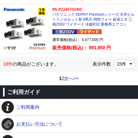
PA-P224F7GVNC
パナソニック XEPHY Premiumシリーズ 天井ビル
トインカセット形 8馬力 同時フォー 超省エネ 三
相200V ワイヤード 冷媒R32 業務用エアコン
通常価格(税込)：
4,477,000
円
販売価格(税込)：
891,850
円
18件
の商品がございます。
表示件数
1
2
次へ>>
ご利用ガイド
ご利用案内
お支払い方法について