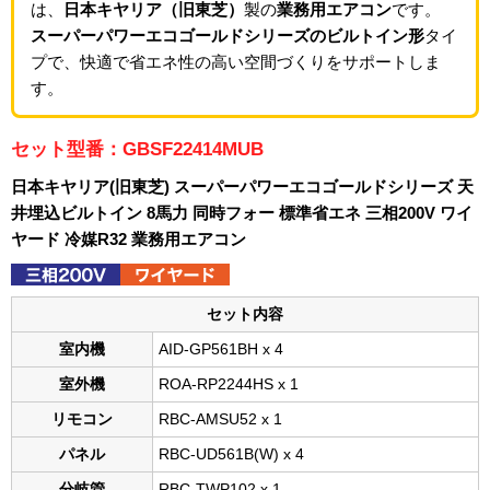
は、
日本キヤリア（旧東芝）
製の
業務用エアコン
です。
スーパーパワーエコゴールドシリーズのビルトイン形
タイ
プで、快適で省エネ性の高い空間づくりをサポートしま
す。
セット型番：GBSF22414MUB
日本キヤリア(旧東芝) スーパーパワーエコゴールドシリーズ 天
井埋込ビルトイン 8馬力 同時フォー 標準省エネ 三相200V ワイ
ヤード 冷媒R32 業務用エアコン
セット内容
室内機
AID-GP561BH x 4
室外機
ROA-RP2244HS x 1
リモコン
RBC-AMSU52 x 1
パネル
RBC-UD561B(W) x 4
分岐管
RBC-TWP102 x 1