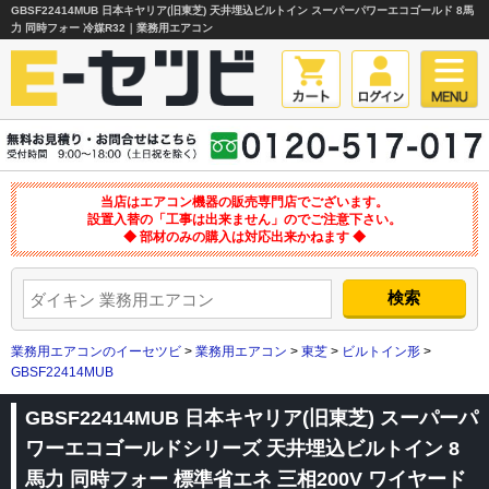
GBSF22414MUB 日本キヤリア(旧東芝) 天井埋込ビルトイン スーパーパワーエコゴールド 8馬
力 同時フォー 冷媒R32｜業務用エアコン
当店はエアコン機器の販売専門店でございます。
設置入替の「工事は出来ません」のでご注意下さい。
◆ 部材のみの購入は対応出来かねます ◆
業務用エアコンのイーセツビ
>
業務用エアコン
>
東芝
>
ビルトイン形
>
GBSF22414MUB
GBSF22414MUB 日本キヤリア(旧東芝) スーパーパ
ワーエコゴールドシリーズ 天井埋込ビルトイン 8
馬力 同時フォー 標準省エネ 三相200V ワイヤード