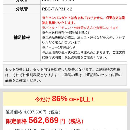
分岐管
RBC-TWP31 x 2
※キャンバスダクトは含まれておりません、必要な方は別
途お見積りいたします。
※パネル・リモコン・分岐管を含んだ金額になります
※全国送料無料(一部地域を除く)
補足情報
※ご納品先確認の際に、法人名・屋号などをお伺いさせて
いただく場合がございます
※メーカー1年保証付き
※設置環境や使用状況により注意点があります。ご注文前
に据付説明書・取扱説明書をご確認ください。
セット型番とは、セット内容を総称した型番となります。ご納品時の型番
は、それぞれ個別表記となります。ご確認の際は、HP記載のセット内容の
品番をご確認ください。
86%
今だけ
OFF以上！
通常価格
4,097,500円（税込）
562,669
限定価格
円（税込）