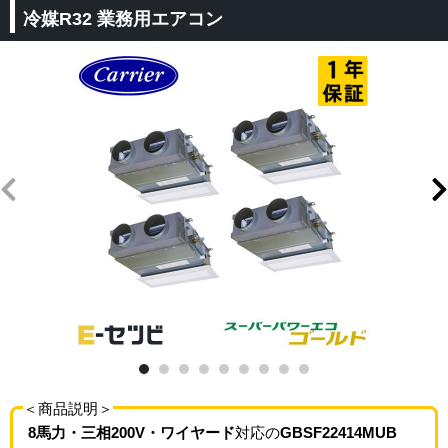
冷媒R32 業務用エアコン
＜商品説明＞
8馬力・三相200V・ワイヤード
対応の
GBSF22414MUB