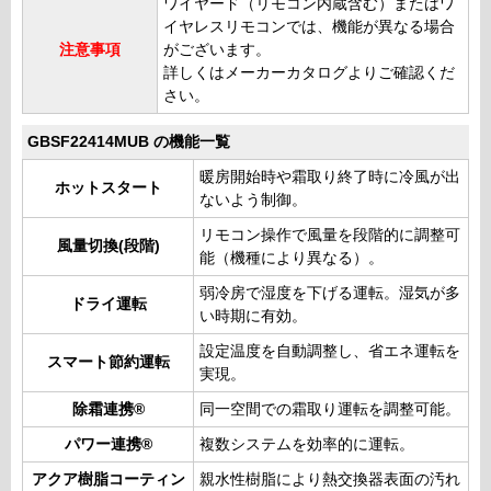
ワイヤード（リモコン内蔵含む）またはワ
イヤレスリモコンでは、機能が異なる場合
注意事項
がございます。
詳しくはメーカーカタログよりご確認くだ
さい。
GBSF22414MUB の機能一覧
暖房開始時や霜取り終了時に冷風が出
ホットスタート
ないよう制御。
リモコン操作で風量を段階的に調整可
風量切換(段階)
能（機種により異なる）。
弱冷房で湿度を下げる運転。湿気が多
ドライ運転
い時期に有効。
設定温度を自動調整し、省エネ運転を
スマート節約運転
実現。
除霜連携®
同一空間での霜取り運転を調整可能。
パワー連携®
複数システムを効率的に運転。
アクア樹脂コーティン
親水性樹脂により熱交換器表面の汚れ