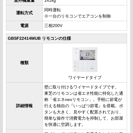
室外機重量
141kg
同時運転
運転方式
※一台のリモコンでエアコンを制御
電源
三相200V
GBSF22414MUB リモコンの仕様
種類
ワイヤードタイプ
壁に取り付けるワイヤードタイプです。
東芝のリモコンは省エネ性能に特化した通
称「省エネneoリモコン」。手軽に節電が
詳細情報
行える独自の『いっぱつ節電』を搭載。ボ
タンも大きく、見やすく配置されており、
簡単な操作で消費電力を抑制して、お部屋
を快適に空調します。