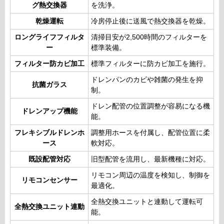
グ熱交換器
を洗浄。
乾燥運転
冷房停止後に送風で熱交換器を乾燥。
ロングライフフィルタ
清掃目安が2,500時間のフィルターを
ー
標準装備。
フィルター防カビ加工
標準フィルターに防カビ加工を施行。
ドレンパンのカビや雑菌の発生を抑
抗菌ガラス
制。
ドレン配管の位置調整が容易になる機
ドレンアップ機能
能。
フレキシブルドレンホ
調整用ホースを付属し、配管位置に柔
ース
軟対応。
既設配管対応
旧型配管を流用し、最新機種に対応。
リモコン周辺の温度を検知し、制御を
リモコンセンサー
最適化。
全熱交換ユニットと連動して運転可
全熱交換ユニット連動
能。