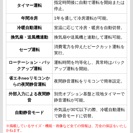
指定時間後に自動で運転を開始または
タイマー運転
停止。
年間冷房
1年を通して冷房運転が可能。
冷暖自動運転
室温に応じて冷房・暖房を自動切替。
換気扇・送風機連動
換気扇や送風機と連動して運転可能。
消費電力を抑えたピークカット運転を
セーブ運転
実行。
ローテーション・バッ
運転時間を均等化し、異常時はバック
クアップ運転
アップ運転を開始。
省エネneoリモコンか
夜間静音運転をリモコンで簡単設定。
らの夜間静音運転
外部入力による夜間静
別売オプション基盤と現地タイマーで
音
静音運転が可能。
外気温が30℃以下の際、冷暖自動運転
自動静音モード
で静音モードに切替。
※掲載しているサイズ・機能・画像など全ての情報は、万全の保証をいたし
かねます。