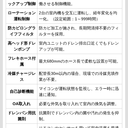
ックアップ制御
働させる制御機能。
ローテーション
2台の室内機を交互に運転し、経年変化を均
運転制御
一化。（設定範囲：1～999時間）
防カビロングラ
防カビ加工が施され、長期間清掃不要のフィ
イフフィルタ
ルターを採用。
高ヘッド形ドレ
室内ユニットのドレン排出口近くでもドレン
ンポンプ
アップが可能。
フレキホース付
最大680mmのホース長で柔軟な設置が可能。
属
冷媒チャージレ
配管長30m以内の場合、現場での冷媒充填作
ス
業が不要。
マイコンが運転状態を監視し、エラー時に迅
自己診断機能
速に通知。
OA取入れ
必要な外気を取り入れて室内の換気を調整。
ドレンパン用抗
抗菌剤でドレンパン内の菌や汚れの発生を抑
菌剤
制。