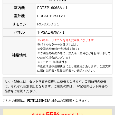
室内機
FDTZP1606SA x 1
室外機
FDCKP1125H x 1
リモコン
RC-DX3D x 1
パネル
T-PSAE-6AW x 1
※パネル・リモコンを含んだ金額になります
※パネルカラーをお選びください
※全国送料無料(一部地域を除く)
※ご納品先確認の際に、法人名・屋号などをお伺いさせて
補足情報
いただく場合がございます
※メーカー1年保証付き
※設置環境や使用状況により注意点があります。ご注文前
に据付説明書・取扱説明書をご確認ください。
セット型番とは、セット内容を総称した型番となります。ご納品時の型番
は、それぞれ個別表記となります。ご確認の際は、HP記載のセット内容の
品番をご確認ください。
こちらの機種は、FDTK1125H5SA-airflexの新機種となります。
55%