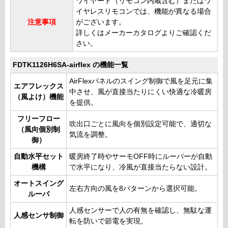
ワイヤード（リモコン内蔵含む）またはワ
イヤレスリモコンでは、機能が異なる場合
注意事項
がございます。
詳しくはメーカーカタログよりご確認くだ
さい。
FDTK1126H6SA-airflex の機能一覧
AirFlexパネルのスイング制御で風を足元に集
エアフレックス
中させ、風が直接当たりにくい快適な冷暖房
（風よけ）機能
を提供。
フリーフロー
吹出口ごとに風向を個別設定可能で、適切な
（風向個別制
気流を調整。
御）
自動水平セット
暖房終了時やサーモOFF時にルーバーが自動
機構
で水平になり、冷風が直接当たらない設計。
オートスイング
左右方向の風を8パターンから選択可能。
ルーバ
人感センサーで人の有無を確認し、無駄な運
人感センサ制御
転を防いで節電を実現。