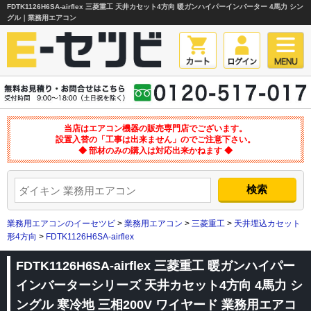
FDTK1126H6SA-airflex 三菱重工 天井カセット4方向 暖ガンハイパーインバーター 4馬力 シン
グル｜業務用エアコン
当店はエアコン機器の販売専門店でございます。
設置入替の「工事は出来ません」のでご注意下さい。
◆ 部材のみの購入は対応出来かねます ◆
業務用エアコンのイーセツビ
>
業務用エアコン
>
三菱重工
>
天井埋込カセット
形4方向
>
FDTK1126H6SA-airflex
FDTK1126H6SA-airflex 三菱重工 暖ガンハイパー
インバーターシリーズ 天井カセット4方向 4馬力 シ
ングル 寒冷地 三相200V ワイヤード 業務用エアコ