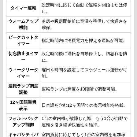
設定時間に応じて自動で運転を開始または停
タイマー運転
止。
ウォームアップ
冷房や暖房開始前に室温を準備して快適さを
機能
確保。
ピークカットタ
指定時間内に消費電力を抑える運転が可能。
イマー
切忘防止タイマ
設定時間後に運転を自動停止し、切忘れを防
ー
止。
ウィークリータ
曜日や時間を設定してスケジュール運転が可
イマー
能。
運転ランプ調度
運転ランプの輝度を10段階で調整可能。
調整
12ヶ国語重畳
日本語を含む12ヶ国語での表示機能を搭載。
表示
フォルトバック
1台の室内機が故障した際、もう1台が自動で
アップ制御
運転を引き継ぎ快適性を維持。
キャパシティバ
室内負荷に応じてもう1台の室内機を追加稼