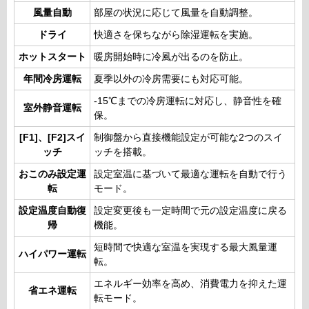
風量自動
部屋の状況に応じて風量を自動調整。
ドライ
快適さを保ちながら除湿運転を実施。
ホットスタート
暖房開始時に冷風が出るのを防止。
年間冷房運転
夏季以外の冷房需要にも対応可能。
-15℃までの冷房運転に対応し、静音性を確
室外静音運転
保。
[F1]、[F2]スイ
制御盤から直接機能設定が可能な2つのスイ
ッチ
ッチを搭載。
おこのみ設定運
設定室温に基づいて最適な運転を自動で行う
転
モード。
設定温度自動復
設定変更後も一定時間で元の設定温度に戻る
帰
機能。
短時間で快適な室温を実現する最大風量運
ハイパワー運転
転。
エネルギー効率を高め、消費電力を抑えた運
省エネ運転
転モード。