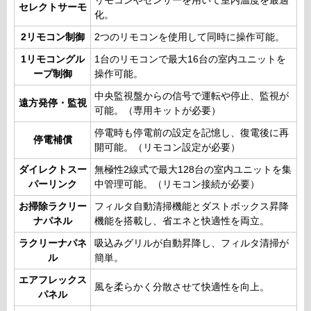
リモコンやセンサーを用いて室内温度を最適
セレクトサーモ
化。
2リモコン制御
2つのリモコンを使用して同時に操作可能。
1リモコングル
1台のリモコンで最大16台の室内ユニットを
ープ制御
操作可能。
中央監視盤からの信号で運転や停止、監視が
遠方発停・監視
可能。（専用キットが必要）
停電時も停電前の設定を記憶し、復電後に再
停電補償
開可能。（リモコン設定が必要）
ダイレクトスー
無極性2線式で最大128台の室内ユニットを集
パーリンク
中管理可能。（リモコン接続が必要）
お掃除ラクリー
フィルタ自動清掃機能とダストボックス昇降
ナパネル
機能を搭載し、省エネと快適性を両立。
ラクリーナパネ
吸込みグリルが自動昇降し、フィルタ清掃が
ル
簡単。
エアフレックス
風を柔らかく分散させて快適性を向上。
パネル