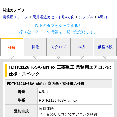
関連カテゴリ
業務用エアコン
>
天井埋込カセット形4方向
>
シングル
>
4馬力
以下のタブをタップすると
様々なエアコンの情報をご覧いただけます。
特徴
カタログ
馬力
価格比較
仕様
FDTK1126H6SA-airflex 三菱重工 業務用エアコンの
仕様・スペック
FDTK1126H6SA-airflex 室内機・室外機の仕様
容量
4馬力
型番
FDTK1126H6SA-airflex
同時運転
運転方式
※一台のリモコンでエアコンを制御