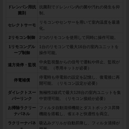
ドレンパン用抗
抗菌剤でドレンパン内の菌や汚れの発生を抑
菌剤
制。
リモコンやセンサーを用いて室内温度を最適
セレクトサーモ
化。
2リモコン制御
2つのリモコンを使用して同時に操作可能。
1リモコングル
1台のリモコンで最大16台の室内ユニットを
ープ制御
操作可能。
中央監視盤からの信号で運転や停止、監視が
遠方発停・監視
可能。（専用キットが必要）
停電時も停電前の設定を記憶し、復電後に再
停電補償
開可能。（リモコン設定が必要）
ダイレクトスー
無極性2線式で最大128台の室内ユニットを集
パーリンク
中管理可能。（リモコン接続が必要）
お掃除ラクリー
フィルタ自動清掃機能とダストボックス昇降
ナパネル
機能を搭載し、省エネと快適性を両立。
ラクリーナパネ
吸込みグリルが自動昇降し、フィルタ清掃が