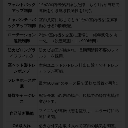
フォルトバック
1台の室内機が故障した際、もう1台が自動で
アップ制御
運転を引き継ぎ快適性を維持。
キャパシティバ
室内負荷に応じてもう1台の室内機を追加稼
ックアップ制御
働させる制御機能。
ローテーション
2台の室内機を交互に運転し、経年変化を均
運転制御
一化。（設定範囲：1～999時間）
防カビロングラ
防カビ加工が施され、長期間清掃不要のフィ
イフフィルタ
ルターを採用。
高ヘッド形ドレ
室内ユニットのドレン排出口近くでもドレン
ンポンプ
アップが可能。
フレキホース付
最大680mmのホース長で柔軟な設置が可能。
属
冷媒チャージレ
配管長30m以内の場合、現場での冷媒充填作
ス
業が不要。
マイコンが運転状態を監視し、エラー時に迅
自己診断機能
速に通知。
OA取入れ
必要な外気を取り入れて室内の換気を調整。