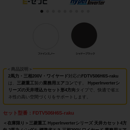
＜商品説明＞
2馬力・三相200V・ワイヤード
対応の
FDTV506H6S-raku
は、
三菱重工
製の
業務用エアコン
です。
HyperInverterシ
リーズの天井埋込カセット形4方向
タイプで、快適で省エ
ネ性の高い空間づくりをサポートします。
セット型番：FDTV506H6S-raku
＜在庫限り＞三菱重工 HyperInverterシリーズ 天井カセット4方
向 2馬力 シングル 標準省エネ 三相200V ワイヤード 業務用エア