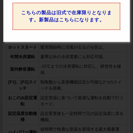
ルーバ
こちらの製品は旧式で在庫限りとなりま
人感センサーで人の有無を確認し、無駄な運
人感センサ制御
転を防いで節電を実現。
す。新製品はこちらになります。
風量自動
部屋の状況に応じて風量を自動調整。
ドライ
快適さを保ちながら除湿運転を実施。
ホットスタート
暖房開始時に冷風が出るのを防止。
年間冷房運転
夏季以外の冷房需要にも対応可能。
-15℃までの冷房運転に対応し、静音性を確
室外静音運転
保。
[F1]、[F2]スイ
制御盤から直接機能設定が可能な2つのスイ
ッチ
ッチを搭載。
おこのみ設定運
設定室温に基づいて最適な運転を自動で行う
転
モード。
設定温度自動復
設定変更後も一定時間で元の設定温度に戻る
帰
機能。
短時間で快適な室温を実現する最大風量運
ハイパワー運転