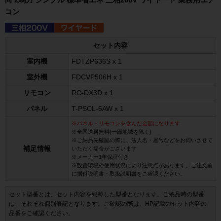
コン
セット内容
室内機
FDTZP636S x 1
室外機
FDCVP506H x 1
リモコン
RC-DX3D x 1
パネル
T-PSCL-6AW x 1
※パネル・リモコンを含んだ金額になります
※全国送料無料(一部地域を除く)
※ご納品先確認の際に、法人名・屋号などをお伺いさせて
補足情報
いただく場合がございます
※メーカー1年保証付き
※設置環境や使用状況により注意点があります。ご注文前
に据付説明書・取扱説明書をご確認ください。
セット型番とは、セット内容を総称した型番となります。ご納品時の型番
は、それぞれ個別表記となります。ご確認の際は、HP記載のセット内容の
品番をご確認ください。