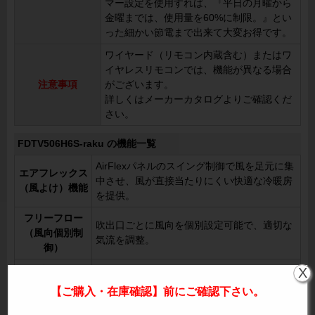
マー設定を使用すれば、『平日の月曜から
金曜までは、使用量を60%に制限。』とい
った細かい節電まで出来て大変お得です。
ワイヤード（リモコン内蔵含む）またはワ
イヤレスリモコンでは、機能が異なる場合
注意事項
がございます。
詳しくはメーカーカタログよりご確認くだ
さい。
FDTV506H6S-raku の機能一覧
AirFlexパネルのスイング制御で風を足元に集
エアフレックス
中させ、風が直接当たりにくい快適な冷暖房
（風よけ）機能
を提供。
フリーフロー
吹出口ごとに風向を個別設定可能で、適切な
（風向個別制
気流を調整。
御）
自動水平セット
暖房終了時やサーモOFF時にルーバーが自動
X
機構
で水平になり、冷風が直接当たらない設計。
【ご購入・在庫確認】前にご確認下さい。
オートスイング
左右方向の風を8パターンから選択可能。