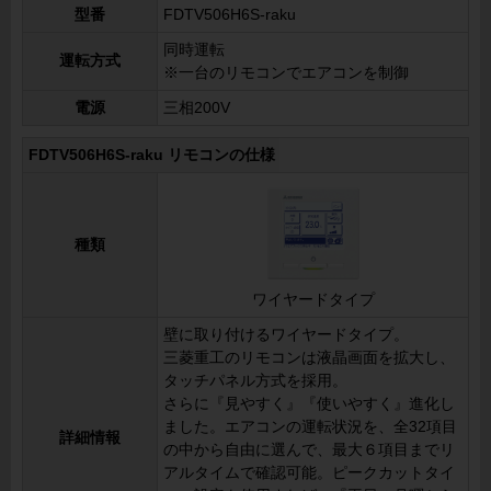
型番
FDTV506H6S-raku
同時運転
運転方式
※一台のリモコンでエアコンを制御
電源
三相200V
FDTV506H6S-raku リモコンの仕様
種類
ワイヤードタイプ
壁に取り付けるワイヤードタイプ。
三菱重工のリモコンは液晶画面を拡大し、
タッチパネル方式を採用。
さらに『見やすく』『使いやすく』進化し
ました。エアコンの運転状況を、全32項目
詳細情報
の中から自由に選んで、最大６項目までリ
アルタイムで確認可能。ピークカットタイ