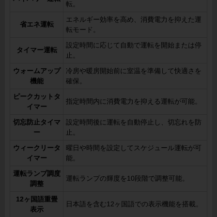
転。
エネルギー効率を高め、消費電力を抑えた運
省エネ運転
転モード。
設定時間に応じて自動で運転を開始または停
タイマー運転
止。
ウォームアップ
冷房や暖房開始前に室温を準備して快適さを
機能
確保。
ピークカットタ
指定時間内に消費電力を抑える運転が可能。
イマー
切忘防止タイマ
設定時間後に運転を自動停止し、切忘れを防
ー
止。
ウィークリータ
曜日や時間を設定してスケジュール運転が可
イマー
能。
運転ランプ調度
運転ランプの輝度を10段階で調整可能。
調整
12ヶ国語重畳
日本語を含む12ヶ国語での表示機能を搭載。
表示