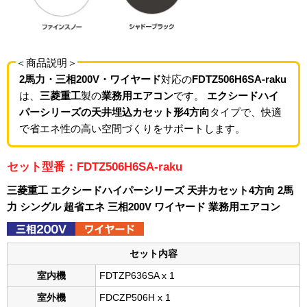
＜商品説明＞
2馬力・三相200V・ワイヤード
対応の
FDTZ506H6SA-raku
は、
三菱重工
製の
業務用エアコン
です。
エクシードハイ
パーシリーズの天井埋込カセット形4方向
タイプで、快適
で省エネ性の高い空間づくりをサポートします。
セット型番：FDTZ506H6SA-raku
三菱重工 エクシードハイパーシリーズ 天井カセット4方向 2馬
力 シングル 超省エネ 三相200V ワイヤード 業務用エアコン
セット内容
室内機
FDTZP636SA x 1
室外機
FDCZP506H x 1