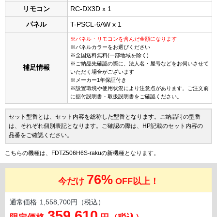
リモコン
RC-DX3D x 1
パネル
T-PSCL-6AW x 1
※パネル・リモコンを含んだ金額になります
※パネルカラーをお選びください
※全国送料無料(一部地域を除く)
※ご納品先確認の際に、法人名・屋号などをお伺いさせて
補足情報
いただく場合がございます
※メーカー1年保証付き
※設置環境や使用状況により注意点があります。ご注文前
に据付説明書・取扱説明書をご確認ください。
セット型番とは、セット内容を総称した型番となります。ご納品時の型番
は、それぞれ個別表記となります。ご確認の際は、HP記載のセット内容の
品番をご確認ください。
こちらの機種は、FDTZ506H6S-rakuの新機種となります。
76%
今だけ
OFF以上！
通常価格
1,558,700円（税込）
359,610