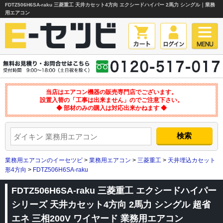
FDTZ506H6SA-raku 三菱重工 天井カセット4方向 エクシードハイパー 2馬力 シングル｜業務
用エアコン
当店はエアコン機器の販売専門店でございます。
設置入替の「工事は出来ません」のでご注意下さい。
◆ 部材のみの購入は対応出来かねます ◆
業務用エアコンのイーセツビ
>
業務用エアコン
>
三菱重工
>
天井埋込カセット
形4方向
>
FDTZ506H6SA-raku
FDTZ506H6SA-raku 三菱重工 エクシードハイパー
シリーズ 天井カセット4方向 2馬力 シングル 超省
エネ 三相200V ワイヤード 業務用エアコン