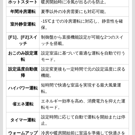
ホットスタート
暖房開始時に冷風が出るのを防止。
年間冷房運転
夏季以外の冷房需要にも対応可能。
-15℃までの冷房運転に対応し、静音性を確
室外静音運転
保。
[F1]、[F2]スイ
制御盤から直接機能設定が可能な2つのスイ
ッチ
ッチを搭載。
おこのみ設定運
設定室温に基づいて最適な運転を自動で行う
転
モード。
設定温度自動復
設定変更後も一定時間で元の設定温度に戻る
帰
機能。
短時間で快適な室温を実現する最大風量運
ハイパワー運転
転。
エネルギー効率を高め、消費電力を抑えた運
省エネ運転
転モード。
設定時間に応じて自動で運転を開始または停
タイマー運転
止。
ウォームアップ
冷房や暖房開始前に室温を準備して快適さを