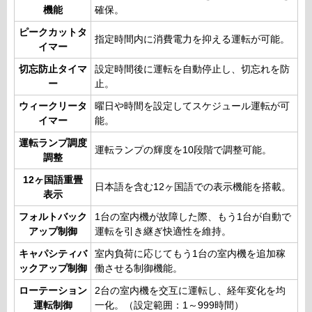
機能
確保。
ピークカットタ
指定時間内に消費電力を抑える運転が可能。
イマー
切忘防止タイマ
設定時間後に運転を自動停止し、切忘れを防
ー
止。
ウィークリータ
曜日や時間を設定してスケジュール運転が可
イマー
能。
運転ランプ調度
運転ランプの輝度を10段階で調整可能。
調整
12ヶ国語重畳
日本語を含む12ヶ国語での表示機能を搭載。
表示
フォルトバック
1台の室内機が故障した際、もう1台が自動で
アップ制御
運転を引き継ぎ快適性を維持。
キャパシティバ
室内負荷に応じてもう1台の室内機を追加稼
ックアップ制御
働させる制御機能。
ローテーション
2台の室内機を交互に運転し、経年変化を均
運転制御
一化。（設定範囲：1～999時間）