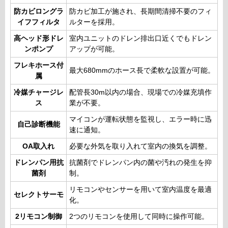
防カビロングラ
防カビ加工が施され、長期間清掃不要のフィ
イフフィルタ
ルターを採用。
高ヘッド形ドレ
室内ユニットのドレン排出口近くでもドレン
ンポンプ
アップが可能。
フレキホース付
最大680mmのホース長で柔軟な設置が可能。
属
冷媒チャージレ
配管長30m以内の場合、現場での冷媒充填作
ス
業が不要。
マイコンが運転状態を監視し、エラー時に迅
自己診断機能
速に通知。
OA取入れ
必要な外気を取り入れて室内の換気を調整。
ドレンパン用抗
抗菌剤でドレンパン内の菌や汚れの発生を抑
菌剤
制。
リモコンやセンサーを用いて室内温度を最適
セレクトサーモ
化。
2リモコン制御
2つのリモコンを使用して同時に操作可能。