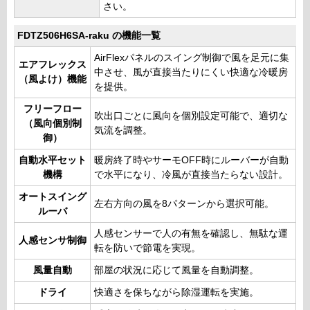
さい。
FDTZ506H6SA-raku の機能一覧
AirFlexパネルのスイング制御で風を足元に集
エアフレックス
中させ、風が直接当たりにくい快適な冷暖房
（風よけ）機能
を提供。
フリーフロー
吹出口ごとに風向を個別設定可能で、適切な
（風向個別制
気流を調整。
御）
自動水平セット
暖房終了時やサーモOFF時にルーバーが自動
機構
で水平になり、冷風が直接当たらない設計。
オートスイング
左右方向の風を8パターンから選択可能。
ルーバ
人感センサーで人の有無を確認し、無駄な運
人感センサ制御
転を防いで節電を実現。
風量自動
部屋の状況に応じて風量を自動調整。
ドライ
快適さを保ちながら除湿運転を実施。