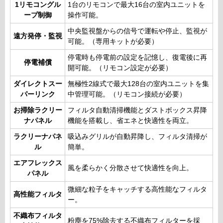
1リモコングル
1台のリモコンで最大16台の室内ユニットを
ープ制御
操作可能。
中央監視盤からの信号で運転や停止、監視が
遠方発停・監視
可能。（専用キットが必要）
停電時も停電前の設定を記憶し、復電後に再
停電補償
開可能。（リモコン設定が必要）
ダイレクトスー
無極性2線式で最大128台の室内ユニットを集
パーリンク
中管理可能。（リモコン接続が必要）
お掃除ラクリー
フィルタ自動清掃機能とダストボックス昇降
ナパネル
機能を搭載し、省エネと快適性を両立。
ラクリーナパネ
吸込みグリルが自動昇降し、フィルタ清掃が
ル
簡単。
エアフレックス
風を柔らかく分散させて快適性を向上。
パネル
微細な粒子をキャッチする高性能なフィルタ
高性能フィルタ
ー。
不織布フィルタ
粉塵を75%除去する不織布フィルターを採