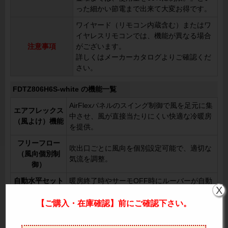
った細かい節電まで出来て大変お得です。
ワイヤード（リモコン内蔵含む）またはワ
イヤレスリモコンでは、機能が異なる場合
注意事項
がございます。
詳しくはメーカーカタログよりご確認くだ
さい。
FDTZ806H6S-white の機能一覧
AirFlexパネルのスイング制御で風を足元に集
エアフレックス
中させ、風が直接当たりにくい快適な冷暖房
（風よけ）機能
を提供。
フリーフロー
吹出口ごとに風向を個別設定可能で、適切な
（風向個別制
気流を調整。
御）
自動水平セット
暖房終了時やサーモOFF時にルーバーが自動
X
機構
で水平になり、冷風が直接当たらない設計。
【ご購入・在庫確認】前にご確認下さい。
オートスイング
左右方向の風を8パターンから選択可能。
ルーバ