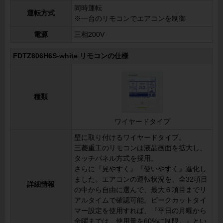
同時運転
運転方式
※一台のリモコンでエアコンを制御
電源
三相200V
FDTZ806H6S-white リモコンの仕様
種類
ワイヤードタイプ
壁に取り付けるワイヤードタイプ。
三菱重工のリモコンは液晶画面を拡大し、
タッチパネル方式を採用。
さらに『見やすく』『使いやすく』進化し
ました。エアコンの運転状況を、全32項目
詳細情報
の中から自由に選んで、最大６項目までリ
アルタイムで確認可能。ピークカットタイ
マー設定を使用すれば、『平日の月曜から
金曜までは、使用量を60%に制限。』とい