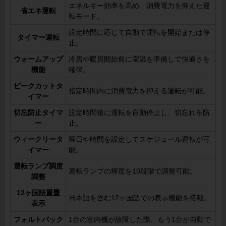
エネルギー効率を高め、消費電力を抑えた運
省エネ運転
転モード。
設定時間に応じて自動で運転を開始または停
タイマー運転
止。
ウォームアップ
冷房や暖房開始前に室温を準備して快適さを
機能
確保。
ピークカットタ
指定時間内に消費電力を抑える運転が可能。
イマー
切忘防止タイマ
設定時間後に運転を自動停止し、切忘れを防
ー
止。
ウィークリータ
曜日や時間を設定してスケジュール運転が可
イマー
能。
運転ランプ調度
運転ランプの輝度を10段階で調整可能。
調整
12ヶ国語重畳
日本語を含む12ヶ国語での表示機能を搭載。
表示
フォルトバック
1台の室内機が故障した際、もう1台が自動で