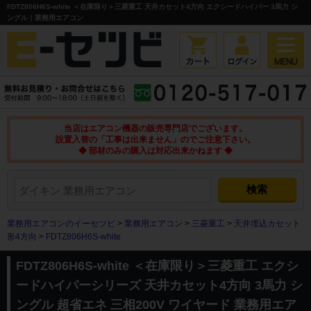
FDTZ806H6S-white ＜在庫限り＞三菱重工 天井カセット4方向 エクシードハイパー 3馬力 シ
ングル｜業務用エアコン
当店はエアコン機器の販売専門店でございます。
設置入替の「工事は出来ません」のでご注意下さい。
◆ 部材のみの購入は対応出来かねます ◆
業務用エアコンのイーセツビ
>
業務用エアコン
>
三菱重工
>
天井埋込カセット
形4方向
>
FDTZ806H6S-white
FDTZ806H6S-white ＜在庫限り＞三菱重工 エクシ
ードハイパーシリーズ 天井カセット4方向 3馬力 シ
ングル 超省エネ 三相200V ワイヤード 業務用エア