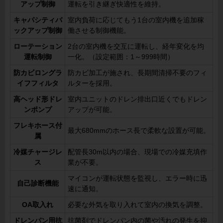
アップ制御
運転を引き継ぎ快適性を維持。
キャパシティバ
室内負荷に応じてもう1台の室内機を追加稼
ックアップ制御
働させる制御機能。
ローテーション
2台の室内機を交互に運転し、経年変化を均
運転制御
一化。（設定範囲：1～999時間）
防カビロングラ
防カビ加工が施され、長期間清掃不要のフィ
イフフィルタ
ルターを採用。
高ヘッド形ドレ
室内ユニットのドレン排出口近くでもドレン
ンポンプ
アップが可能。
フレキホース付
最大680mmのホース長で柔軟な設置が可能。
属
冷媒チャージレ
配管長30m以内の場合、現場での冷媒充填作
ス
業が不要。
マイコンが運転状態を監視し、エラー時に迅
自己診断機能
速に通知。
OA取入れ
必要な外気を取り入れて室内の換気を調整。
ドレンパン用抗
抗菌剤でドレンパン内の菌や汚れの発生を抑