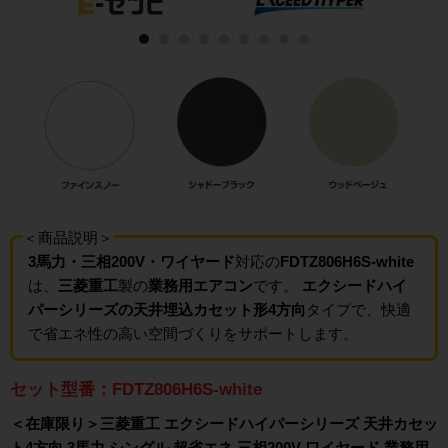
＜商品説明＞
3馬力・三相200V・ワイヤード
対応の
FDTZ806H6S-white
は、
三菱重工
製の
業務用エアコン
です。
エクシードハイ
パーシリーズの天井埋込カセット形4方向
タイプで、快適
で省エネ性の高い空間づくりをサポートします。
セット型番：FDTZ806H6S-white
＜在庫限り＞三菱重工 エクシードハイパーシリーズ 天井カセッ
ト4方向 3馬力 シングル 超省エネ 三相200V ワイヤード 業務用