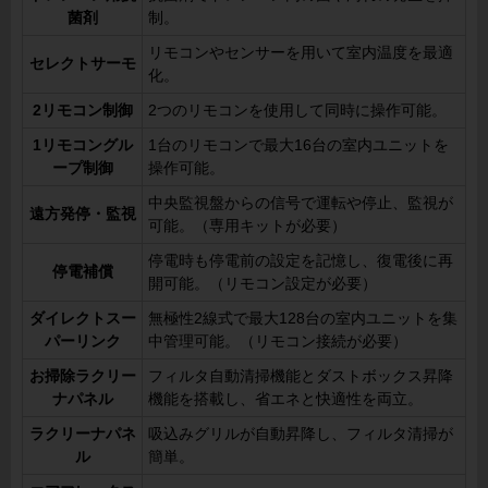
菌剤
制。
リモコンやセンサーを用いて室内温度を最適
セレクトサーモ
化。
2リモコン制御
2つのリモコンを使用して同時に操作可能。
1リモコングル
1台のリモコンで最大16台の室内ユニットを
ープ制御
操作可能。
中央監視盤からの信号で運転や停止、監視が
遠方発停・監視
可能。（専用キットが必要）
停電時も停電前の設定を記憶し、復電後に再
停電補償
開可能。（リモコン設定が必要）
ダイレクトスー
無極性2線式で最大128台の室内ユニットを集
パーリンク
中管理可能。（リモコン接続が必要）
お掃除ラクリー
フィルタ自動清掃機能とダストボックス昇降
ナパネル
機能を搭載し、省エネと快適性を両立。
ラクリーナパネ
吸込みグリルが自動昇降し、フィルタ清掃が
ル
簡単。