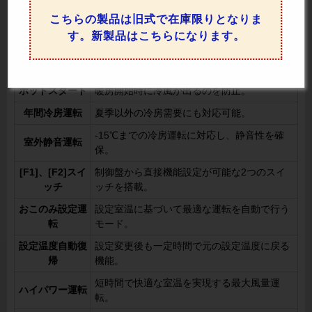
人感センサーで人の有無を確認し、無駄な運
人感センサ制御
こちらの製品は旧式で在庫限りとなりま
転を防いで節電を実現。
す。新製品はこちらになります。
風量自動
部屋の状況に応じて風量を自動調整。
ドライ
快適さを保ちながら除湿運転を実施。
ホットスタート
暖房開始時に冷風が出るのを防止。
年間冷房運転
夏季以外の冷房需要にも対応可能。
-15℃までの冷房運転に対応し、静音性を確
室外静音運転
保。
[F1]、[F2]スイ
制御盤から直接機能設定が可能な2つのスイ
ッチ
ッチを搭載。
おこのみ設定運
設定室温に基づいて最適な運転を自動で行う
転
モード。
設定温度自動復
設定変更後も一定時間で元の設定温度に戻る
帰
機能。
短時間で快適な室温を実現する最大風量運
ハイパワー運転
転。