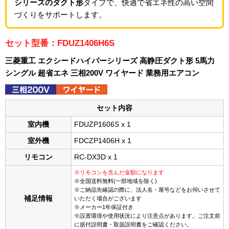
シリーズのダクト形
タイプで、快適で省エネ性の高い空間
づくりをサポートします。
セット型番：FDUZ1406H6S
三菱重工 エクシードハイパーシリーズ 高静圧ダクト形 5馬力
シングル 超省エネ 三相200V ワイヤード 業務用エアコン
セット内容
室内機
FDUZP1606S x 1
室外機
FDCZP1406H x 1
リモコン
RC-DX3D x 1
※リモコンを含んだ金額になります
※全国送料無料(一部地域を除く)
※ご納品先確認の際に、法人名・屋号などをお伺いさせて
補足情報
いただく場合がございます
※メーカー1年保証付き
※設置環境や使用状況により注意点があります。ご注文前
に据付説明書・取扱説明書をご確認ください。