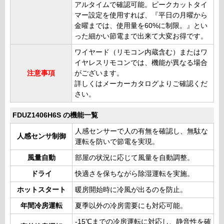
アルタイムで確認可能。ピークカットタイ
マー設定を使用すれば、『平日の月曜から
金曜までは、使用量を60%に制限。』とい
った細かい節電まで出来て大変お得です。
ワイヤード（リモコン内蔵含む）またはワ
イヤレスリモコンでは、機能が異なる場合
注意事項
がございます。
詳しくはメーカーカタログよりご確認くだ
さい。
FDUZ1406H6S の機能一覧
人感センサーで人の有無を確認し、無駄な
人感センサ制御
運転を防いで節電を実現。
風量自動
部屋の状況に応じて風量を自動調整。
ドライ
快適さを保ちながら除湿運転を実施。
ホットスタート
暖房開始時に冷風が出るのを防止。
年間冷房運転
夏季以外の冷房需要にも対応可能。
-15℃までの冷房運転に対応し、静音性を確