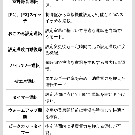
室外静音運転
保。
[F1]、[F2]スイッ
制御盤から直接機能設定が可能な2つのス
チ
イッチを搭載。
設定室温に基づいて最適な運転を自動で行
おこのみ設定運転
うモード。
設定変更後も一定時間で元の設定温度に戻
設定温度自動復帰
る機能。
短時間で快適な室温を実現する最大風量運
ハイパワー運転
転。
エネルギー効率を高め、消費電力を抑えた
省エネ運転
運転モード。
設定時間に応じて自動で運転を開始または
タイマー運転
停止。
ウォームアップ機
冷房や暖房開始前に室温を準備して快適さ
能
を確保。
ピークカットタイ
指定時間内に消費電力を抑える運転が可
マー
能。