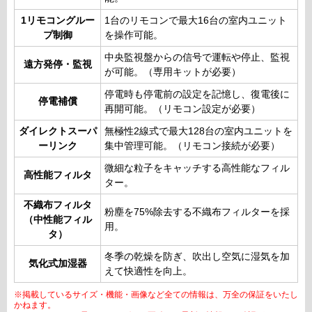
1リモコングルー
1台のリモコンで最大16台の室内ユニット
プ制御
を操作可能。
中央監視盤からの信号で運転や停止、監視
遠方発停・監視
が可能。（専用キットが必要）
停電時も停電前の設定を記憶し、復電後に
停電補償
再開可能。（リモコン設定が必要）
ダイレクトスーパ
無極性2線式で最大128台の室内ユニットを
ーリンク
集中管理可能。（リモコン接続が必要）
微細な粒子をキャッチする高性能なフィル
高性能フィルタ
ター。
不織布フィルタ
粉塵を75%除去する不織布フィルターを採
（中性能フィル
用。
タ）
冬季の乾燥を防ぎ、吹出し空気に湿気を加
気化式加湿器
えて快適性を向上。
※掲載しているサイズ・機能・画像など全ての情報は、万全の保証をいたし
かねます。