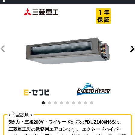
＜商品説明＞
5馬力・三相200V・ワイヤード
対応の
FDUZ1406H6S
は、
三菱重工
製の
業務用エアコン
です。
エクシードハイパー