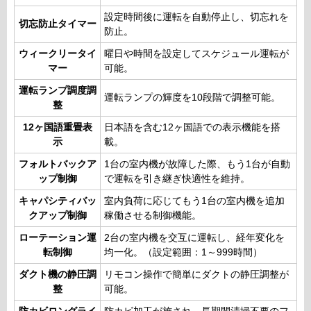
設定時間後に運転を自動停止し、切忘れを
切忘防止タイマー
防止。
ウィークリータイ
曜日や時間を設定してスケジュール運転が
マー
可能。
運転ランプ調度調
運転ランプの輝度を10段階で調整可能。
整
12ヶ国語重畳表
日本語を含む12ヶ国語での表示機能を搭
示
載。
フォルトバックア
1台の室内機が故障した際、もう1台が自動
ップ制御
で運転を引き継ぎ快適性を維持。
キャパシティバッ
室内負荷に応じてもう1台の室内機を追加
クアップ制御
稼働させる制御機能。
ローテーション運
2台の室内機を交互に運転し、経年変化を
転制御
均一化。（設定範囲：1～999時間）
ダクト機の静圧調
リモコン操作で簡単にダクトの静圧調整が
整
可能。