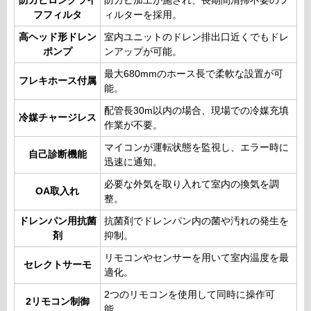
防カビロングライ
防カビ加工が施され、長期間清掃不要のフ
フフィルタ
ィルターを採用。
高ヘッド形ドレン
室内ユニットのドレン排出口近くでもドレ
ポンプ
ンアップが可能。
最大680mmのホース長で柔軟な設置が可
フレキホース付属
能。
配管長30m以内の場合、現場での冷媒充填
冷媒チャージレス
作業が不要。
マイコンが運転状態を監視し、エラー時に
自己診断機能
迅速に通知。
必要な外気を取り入れて室内の換気を調
OA取入れ
整。
ドレンパン用抗菌
抗菌剤でドレンパン内の菌や汚れの発生を
剤
抑制。
リモコンやセンサーを用いて室内温度を最
セレクトサーモ
適化。
2つのリモコンを使用して同時に操作可
2リモコン制御
能。