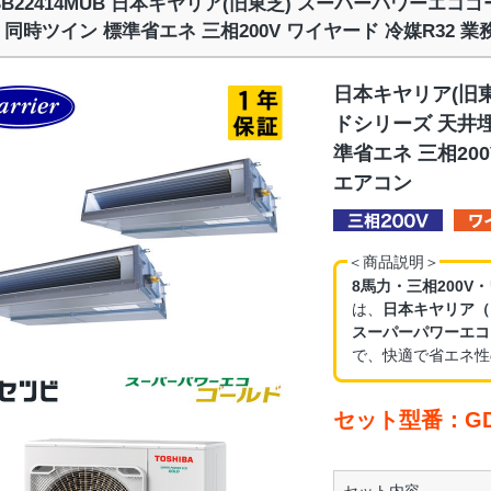
SB22414MUB 日本キヤリア(旧東芝) スーパーパワーエコ
 同時ツイン 標準省エネ 三相200V ワイヤード 冷媒R32 
日本キヤリア(旧
ドシリーズ 天井埋
準省エネ 三相200
エアコン
＜商品説明＞
8馬力・三相200V
は、
日本キヤリア（
スーパーパワーエコ
で、快適で省エネ性
セット型番：GDS