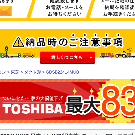
コン
>
東芝
>
ダクト形
>
GDSB22414MUB