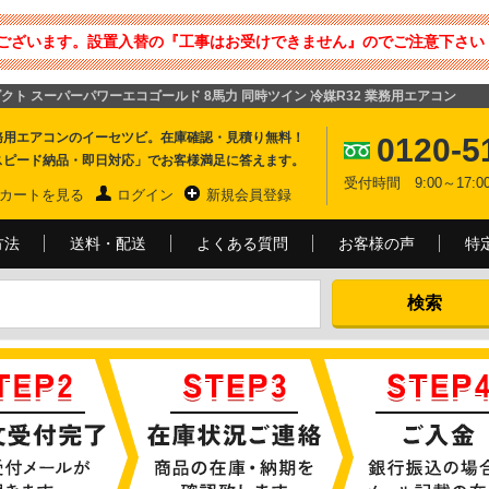
ございます。設置入替の『工事はお受けできません』のでご注意下さい 
込ダクト スーパーパワーエコゴールド 8馬力 同時ツイン 冷媒R32 業務用エアコン
務用エアコンのイーセツビ。在庫確認・見積り無料！
0120-5
スピード納品・即日対応」でお客様満足に答えます。
受付時間 9:00～17
カートを見る
ログイン
新規会員登録
方法
送料・配送
よくある質問
お客様の声
特