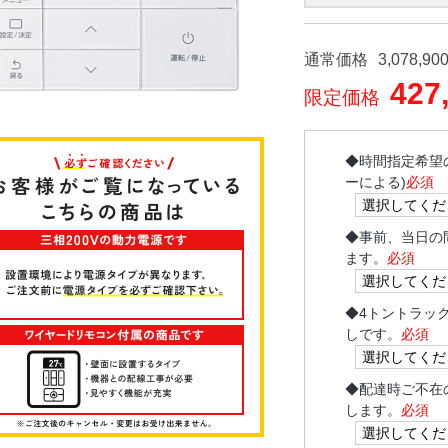
通常価格
3,078,90
427
限定価格
◆
時間指定希望
ーによる)
必須
◆
事前、当日の
ます。
必須
◆
4トントラッ
しです。
必須
◆
配達時ご不在
します。
必須