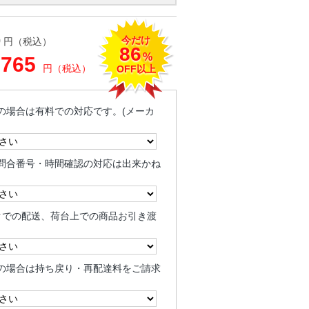
今だけ
0
円（税込）
86
%
,765
円（税込）
OFF以上
の場合は有料での対応です。(メーカ
問合番号・時間確認の対応は出来かね
クでの配送、荷台上での商品お引き渡
の場合は持ち戻り・再配達料をご請求