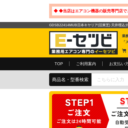
◆ ◆当店はエアコン機器の販売専門店で
GDSB22414MUB日本キヤリア(旧東芝) 天井埋
業
「
TOP
ご利用案内
お支払い
商品名・型番検索