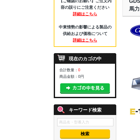
GD
【ご確認のお願い】ご注文内
容の誤りにご注意ください
馬力
詳細はこちら
中東情勢の影響による製品の
供給および価格について
詳細はこちら
現在のカゴの中
合計数量：
0
商品金額：
0円
キーワード検索