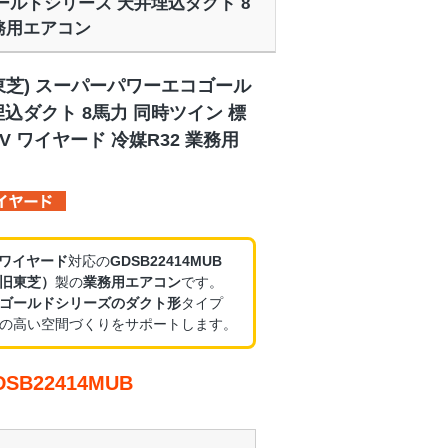
ゴールドシリーズ 天井埋込ダクト 8
業務用エアコン
東芝) スーパーパワーエコゴール
込ダクト 8馬力 同時ツイン 標
V ワイヤード 冷媒R32 業務用
・ワイヤード
対応の
GDSB22414MUB
旧東芝）
製の
業務用エアコン
です。
ゴールドシリーズのダクト形
タイプ
の高い空間づくりをサポートします。
B22414MUB