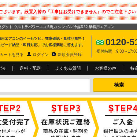
ございます。設置入替の『工事はお受けできません』のでご注意下さい 
込ダクト ウルトラパワーエコ 5馬力 シングル 冷媒R32 業務用エアコン
務用エアコンのイーセツビ。在庫確認・見積り無料！
0120-5
スピード納品・即日対応」でお客様満足に答えます。
受付時間 9:00～17
カートを見る
ログイン
新規会員登録
方法
送料・配送
よくある質問
お客様の声
特