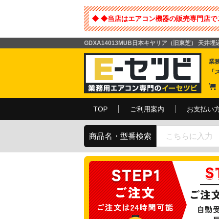
◆ ◆当店はエアコン機器の販売専門店で
GDXA14013MUB日本キヤリア（旧東芝） 天井埋
業
「
TOP
ご利用案内
お支払い
商品名・型番検索