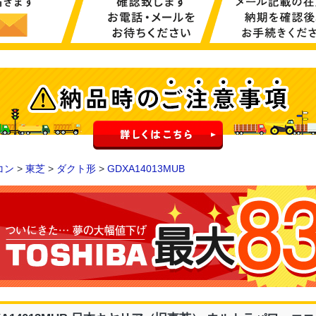
コン
>
東芝
>
ダクト形
>
GDXA14013MUB