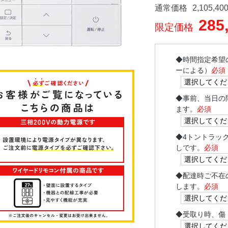
通常価格
2,105,40
285
限定価格
◆
時間指定希望
ーによる）
必須
◆
事前、当日の
ます。
必須
◆
4トントラッ
しです。
必須
◆
配達時ご不在
します。
必須
◆
受取り時、傷