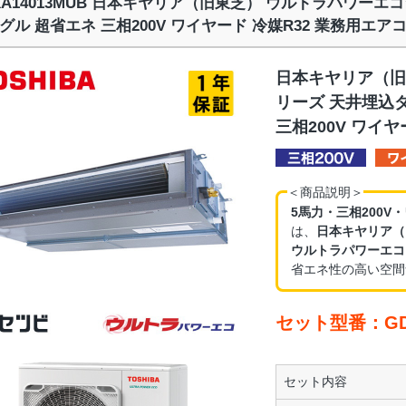
XA14013MUB 日本キヤリア（旧東芝） ウルトラパワーエ
グル 超省エネ 三相200V ワイヤード 冷媒R32 業務用エア
日本キヤリア（旧
リーズ 天井埋込ダ
三相200V ワイ
＜商品説明＞
5馬力・三相200V
は、
日本キヤリア（
ウルトラパワーエコ
省エネ性の高い空間
セット型番：GDX
セット内容