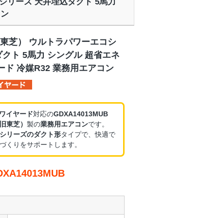
コシリーズ 天井埋込ダクト 5馬力
コン
東芝） ウルトラパワーエコシ
クト 5馬力 シングル 超省エネ
ヤード 冷媒R32 業務用エアコン
・ワイヤード
対応の
GDXA14013MUB
旧東芝）
製の
業務用エアコン
です。
シリーズのダクト形
タイプで、快適で
づくりをサポートします。
A14013MUB