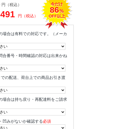
今だけ
0
円（税込）
86
%
,491
円（税込）
OFF以上
の場合は有料での対応です。（メーカ
問合番号・時間確認の対応は出来かね
クでの配送、荷台上での商品お引き渡
の場合は持ち戻り・再配達料をご請求
・凹みがないか確認する
必須