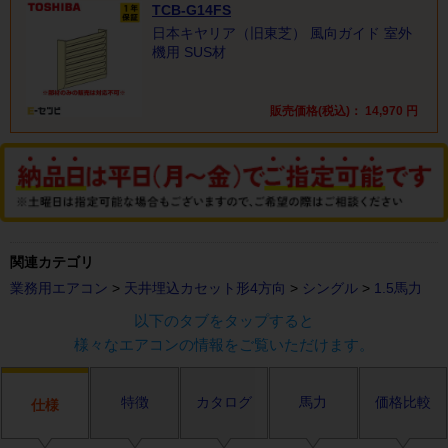
TCB-G14FS
日本キヤリア（旧東芝） 風向ガイド 室外
機用 SUS材
販売価格(税込)：
14,970
円
関連カテゴリ
業務用エアコン
>
天井埋込カセット形4方向
>
シングル
>
1.5馬力
以下のタブをタップすると
様々なエアコンの情報をご覧いただけます。
特徴
カタログ
馬力
価格比較
仕様