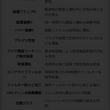
実現。
暖房時の霜取り運転中に冷気が落ちる
除霜フラップ®
のを防止。
除霜連携®
同一空間での霜取り運転を調整可能。
パワー連携®
複数システムを効率的に運転。
プラズマ放電で空気中のウイルスやカ
プラズマ空清
ビを捕集。
アクア樹脂コーティン
親水性樹脂により熱交換器表面の汚れ
グ熱交換器
を洗浄。
乾燥運転
冷房停止後に送風で熱交換器を乾燥。
ロングライフフィルタ
清掃目安が2,500時間のフィルターを
ー
標準装備。
フィルター防カビ加工
標準フィルターに防カビ加工を施行。
UVCドレン水除菌機能
ドレン水内の菌をUV-Cで除菌。
ドレンパンのカビや雑菌の発生を抑
抗菌ガラス
制。