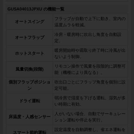
GUSA04013JPXU の機能一覧
フラップが自動で上下に動き、室内の
オートスイング
温度ムラを軽減。
冷房・暖房時に吹出し角度を自動設
オートフラップ
定。
暖房開始時や霜取り終了時に冷風が出
ホットスタート
ないよう制御。
リモコン操作で風量を段階的に調整可
風量切換(段階)
能（機種により異なる）。
個別フラップポジショ
吹出口ごとにフラップ角度を個別に設
ン
定可能。
弱冷房で湿度を下げる運転。湿気が多
ドライ運転
い時期に有効。
人がいない場合、自動でサーキュレー
床温度・人感センサー
ション運転や停止を実行。
設定温度を自動調整し、省エネ運転を
スマート節約運転