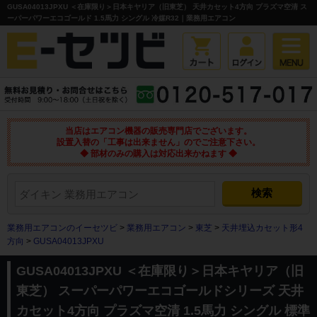
GUSA04013JPXU ＜在庫限り＞日本キヤリア（旧東芝） 天井カセット4方向 プラズマ空清 ス
ーパーパワーエコゴールド 1.5馬力 シングル 冷媒R32｜業務用エアコン
当店はエアコン機器の販売専門店でございます。
設置入替の「工事は出来ません」のでご注意下さい。
◆ 部材のみの購入は対応出来かねます ◆
業務用エアコンのイーセツビ
>
業務用エアコン
>
東芝
>
天井埋込カセット形4
方向
>
GUSA04013JPXU
GUSA04013JPXU ＜在庫限り＞日本キヤリア（旧
東芝） スーパーパワーエコゴールドシリーズ 天井
カセット4方向 プラズマ空清 1.5馬力 シングル 標準