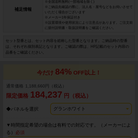
※全国送料無料(一部地域を除く)
※ご納品先確認の際に、法人名・屋号などをお伺いさせて
補足情報
いただく場合がございます
※メーカー1年保証付き
※設置環境や使用状況により注意点があります。ご注文前
に据付説明書・取扱説明書をご確認ください。
セット型番とは、セット内容を総称した型番となります。ご納品時の型番
は、それぞれ個別表記となります。ご確認の際は、HP記載のセット内容の
品番をご確認ください。
84%
今だけ
OFF以上！
通常価格
1,188,660円（税込）
184,237
限定価格
円（税込）
◆パネルを選択
▼
時間指定希望の場合は有料での対応です。（メーカーによ
る）
必須