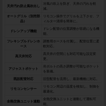
冷風の吹上を防ぎ、天井の汚れを軽
天井汚れ防止風吹出し
減。
オートグリル（別売部
リモコン操作でグリルを上下させ、フ
品）
ィルター清掃を簡単に。
ドレン配管の位置調整が容易になる機
ドレンアップ機能
能。
フレキシブルドレンホ
調整用ホースを付属し、配管位置に柔
ース
軟対応。
高天井の空間にも対応可能な設定変
高天井対応
更。
吊ボルトの高さ調整が可能なポケット
アジャストポケット
を装備。
既設配管対応
旧型配管を流用し、最新機種に対応。
リモコン周辺の温度を検知し、制御を
リモコンセンサー
最適化。
全熱交換ユニットと連動して運転可
全熱交換ユニット連動
能。