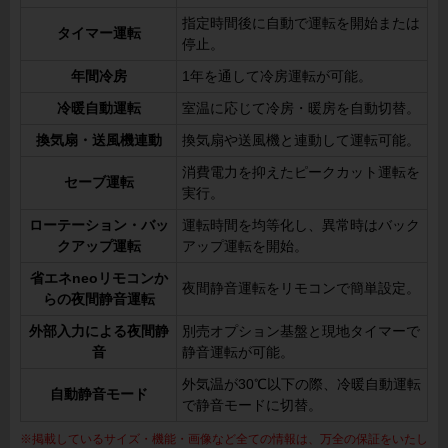
指定時間後に自動で運転を開始または
タイマー運転
停止。
年間冷房
1年を通して冷房運転が可能。
冷暖自動運転
室温に応じて冷房・暖房を自動切替。
換気扇・送風機連動
換気扇や送風機と連動して運転可能。
消費電力を抑えたピークカット運転を
セーブ運転
実行。
ローテーション・バッ
運転時間を均等化し、異常時はバック
クアップ運転
アップ運転を開始。
省エネneoリモコンか
夜間静音運転をリモコンで簡単設定。
らの夜間静音運転
外部入力による夜間静
別売オプション基盤と現地タイマーで
音
静音運転が可能。
外気温が30℃以下の際、冷暖自動運転
自動静音モード
で静音モードに切替。
※掲載しているサイズ・機能・画像など全ての情報は、万全の保証をいたし