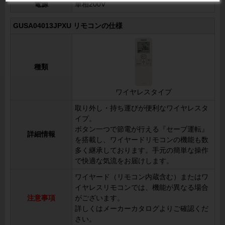
電源
単相200V
GUSA04013JPXU リモコンの仕様
種類
ワイヤレスタイプ
取り外し・持ち運びが便利なワイヤレスタ
イプ。
ボタン一つで節電が行える『セーブ運転』
詳細情報
を搭載し、ワイヤードリモコンの機能も数
多く継承しております。手元の簡単な操作
で快適な気流をお届けします。
ワイヤード（リモコン内蔵含む）またはワ
イヤレスリモコンでは、機能が異なる場合
注意事項
がございます。
詳しくはメーカーカタログよりご確認くだ
さい。