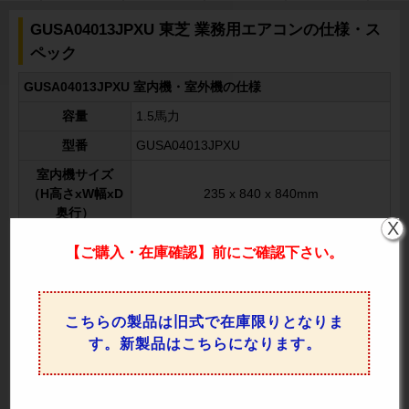
GUSA04013JPXU 東芝 業務用エアコンの仕様・ス
ペック
GUSA04013JPXU 室内機・室外機の仕様
容量
1.5馬力
型番
GUSA04013JPXU
室内機サイズ
（H高さxW幅xD
235 x 840 x 840mm
奥行）
X
室内機重量
19kg
【ご購入・在庫確認】前にご確認下さい。
室外機サイズ
（H高さxW幅xD
550 x 780 x 290mm
奥行）
こちらの製品は旧式で在庫限りとなりま
室外機重量
35kg
す。新製品はこちらになります。
同時運転
運転方式
※一台のリモコンでエアコンを制御