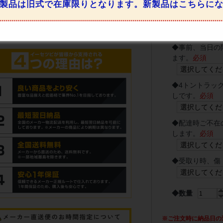
製品は旧式で在庫限りとなります。新製品はこちらに
◆
時間指定希望
ーによる）
必須
◆
事前、当日の
ます。
必須
◆
4トントラッ
しです。
必須
◆
配達時ご不在
します。
必須
◆
受取り時、傷
◆数量
※ご注文時に納品日の