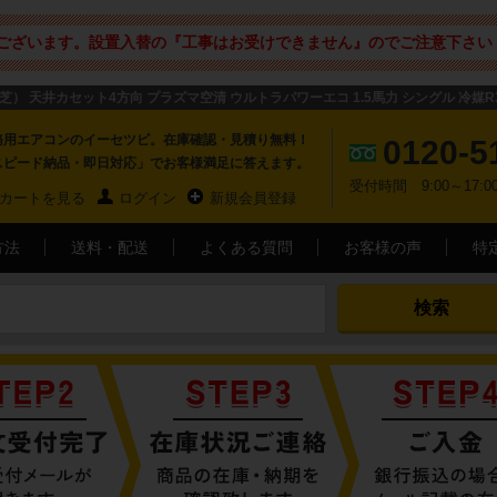
ございます。設置入替の『工事はお受けできません』のでご注意下さい 
芝） 天井カセット4方向 プラズマ空清 ウルトラパワーエコ 1.5馬力 シングル 冷媒R
務用エアコンのイーセツビ。在庫確認・見積り無料！
0120-5
スピード納品・即日対応」でお客様満足に答えます。
受付時間 9:00～17
カートを見る
ログイン
新規会員登録
方法
送料・配送
よくある質問
お客様の声
特