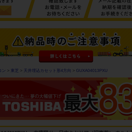
コン
>
東芝
>
天井埋込カセット形4方向
>
GUXA04013PXU