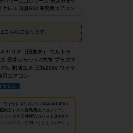
ルトラパワーエコシリーズ 天井カセッ
ワイヤレス 冷媒R32 業務用エアコン
はこちらになります。
キヤリア（旧東芝） ウルトラ
ズ 天井カセット4方向 プラズマ
ングル 超省エネ 三相200V ワイヤ
業務用エアコン
V・ワイヤレス
対応の
GUXA04013PXU
旧東芝）
製の
業務用エアコン
です。
シリーズの天井埋込カセット形4方向
エネ性の高い空間づくりをサポートし