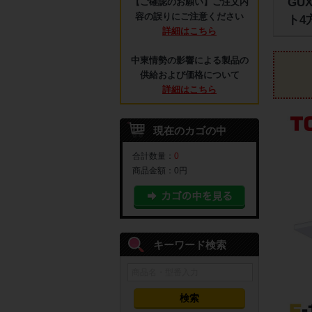
GU
【ご確認のお願い】ご注文内
容の誤りにご注意ください
ト4
詳細はこちら
中東情勢の影響による製品の
供給および価格について
詳細はこちら
現在のカゴの中
合計数量：
0
商品金額：
0円
キーワード検索