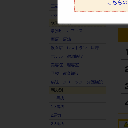
こちらの
三菱重工
パナソニック
設置場所別
事務所・オフィス
商店・店舗
飲食店・レストラン・厨房
ホテル・宿泊施設
美容院・理容室
学校・教育施設
病院・クリニック・介護施設
馬力別
1.5馬力
1.8馬力
2馬力
2.3馬力