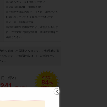
※パネルカラーをお選びください
※全国送料無料(一部地域を除く)
※ご納品先確認の際に、法人名・屋号などを
お伺いさせていただく場合がございます
※メーカー1年保証付き
※設置環境や使用状況により注意点がありま
す。ご注文前に据付説明書・取扱説明書をご
確認ください。
内容を総称した型番となります。ご納品時の型
となります。ご確認の際は、HP記載のセット
さい。
今だけ
0
円（税込）
84
%
,241
円（税込）
OFF以上
X
びください