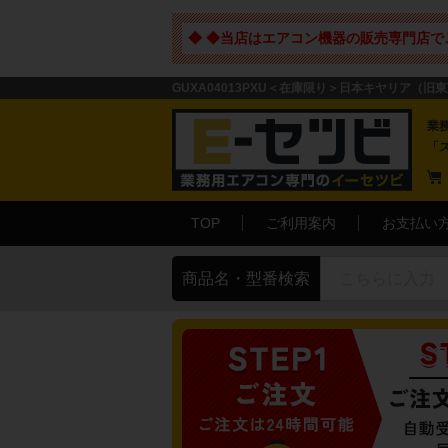
◆ ◆当店はエアコン機器の販売専門店で
GUXA04013PXU＜在庫限り＞日本キヤリア（旧東
業
「
TOP
ご利用案内
お支払い
商品名・型番検索