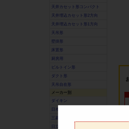
天井カセット形コンパクト
天井埋込カセット形2方向
天井埋込カセット形1方向
天吊形
壁掛形
床置形
厨房用
ビルトイン形
ダクト形
天吊自在形
メーカー別
ダイキン
日本キヤリア（旧東芝）
三菱電機
日立