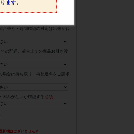
なります。
の場合は有料での対応です。（メーカ
問合番号・時間確認の対応は出来かね
クでの配送、荷台上での商品お引き渡
の場合は持ち戻り・再配達料をご請求
・凹みがないか確認する
必須
選択欄はございません※