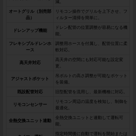
減。
オートグリル（別売部
リモコン操作でグリルを上下させ、フ
品）
ィルター清掃を簡単に。
ドレン配管の位置調整が容易になる機
ドレンアップ機能
能。
フレキシブルドレンホ
調整用ホースを付属し、配管位置に柔
ース
軟対応。
高天井の空間にも対応可能な設定変
高天井対応
更。
吊ボルトの高さ調整が可能なポケット
アジャストポケット
を装備。
既設配管対応
旧型配管を流用し、最新機種に対応。
リモコン周辺の温度を検知し、制御を
リモコンセンサー
最適化。
全熱交換ユニットと連動して運転可
全熱交換ユニット連動
能。
指定時間後に自動で運転を開始または