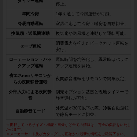
タイマー運転
停止。
年間冷房
1年を通して冷房運転が可能。
冷暖自動運転
室温に応じて冷房・暖房を自動切替。
換気扇・送風機連動
換気扇や送風機と連動して運転可能。
消費電力を抑えたピークカット運転を
セーブ運転
実行。
ローテーション・バッ
運転時間を均等化し、異常時はバック
クアップ運転
アップ運転を開始。
省エネneoリモコンか
夜間静音運転をリモコンで簡単設定。
らの夜間静音運転
外部入力による夜間静
別売オプション基盤と現地タイマーで
音
静音運転が可能。
外気温が30℃以下の際、冷暖自動運転
自動静音モード
で静音モードに切替。
※掲載しているサイズ・機能・画像など全ての情報は、万全の保証をいたし
かねます。
※メーカーサイト及びカタログにて正確かつ最新の情報をご確認下さい。