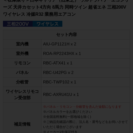
ーズ 天井カセット4方向 8馬力 同時ツイン 超省エネ 三相200V
ワイヤレス 冷媒R32 業務用エアコン
セット内容
室内機
AIU-GP1121H x 2
室外機
ROA-RP2243HX x 1
リモコン
RBC-ATX41 x 1
パネル
RBC-U42PG x 2
分岐管
RBC-TWP102 x 1
ワイヤレスリモコ
RBC-AXRU41U x 1
ン受信部
※パネル・リモコン・分岐管を含んだ金額になります
※パネルカラーをお選びください
※全国送料無料(一部地域を除く)
※ご納品先確認の際に、法人名・屋号などをお伺いさせて
補足情報
いただく場合がございます
※メーカー1年保証付き