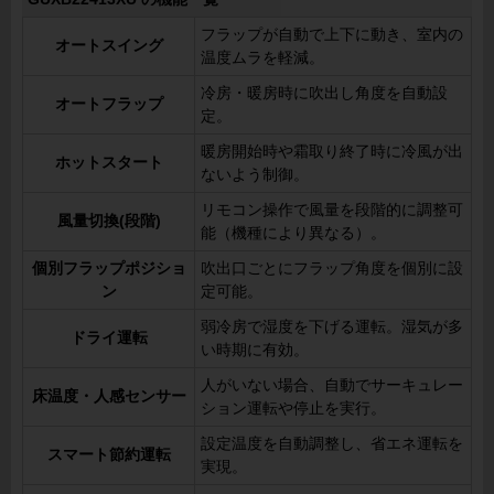
フラップが自動で上下に動き、室内の
オートスイング
温度ムラを軽減。
冷房・暖房時に吹出し角度を自動設
オートフラップ
定。
暖房開始時や霜取り終了時に冷風が出
ホットスタート
ないよう制御。
リモコン操作で風量を段階的に調整可
風量切換(段階)
能（機種により異なる）。
個別フラップポジショ
吹出口ごとにフラップ角度を個別に設
ン
定可能。
弱冷房で湿度を下げる運転。湿気が多
ドライ運転
い時期に有効。
人がいない場合、自動でサーキュレー
床温度・人感センサー
ション運転や停止を実行。
設定温度を自動調整し、省エネ運転を
スマート節約運転
実現。