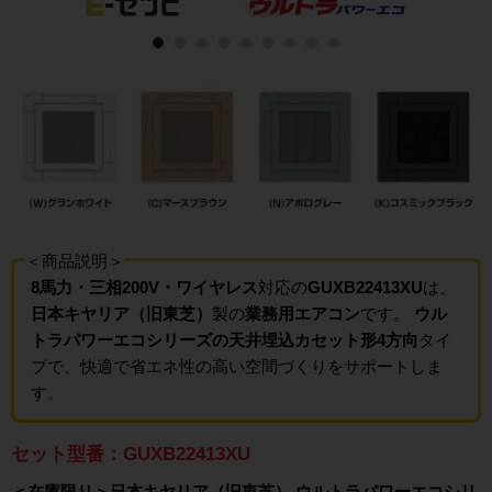
＜商品説明＞
8馬力・三相200V・ワイヤレス
対応の
GUXB22413XU
は、
日本キヤリア（旧東芝）
製の
業務用エアコン
です。
ウル
トラパワーエコシリーズの天井埋込カセット形4方向
タイ
プで、快適で省エネ性の高い空間づくりをサポートしま
す。
セット型番：GUXB22413XU
＜在庫限り＞日本キヤリア（旧東芝） ウルトラパワーエコシリ