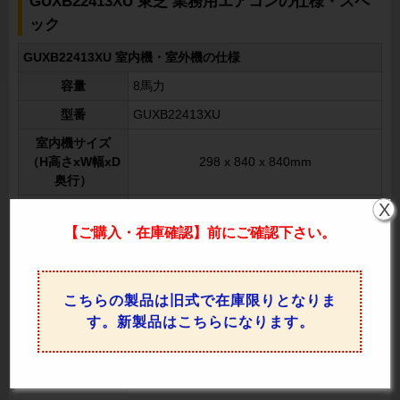
GUXB22413XU 東芝 業務用エアコンの仕様・スペ
ック
GUXB22413XU 室内機・室外機の仕様
容量
8馬力
型番
GUXB22413XU
室内機サイズ
（H高さxW幅xD
298 x 840 x 840mm
奥行）
X
室内機重量
24kg
【ご購入・在庫確認】前にご確認下さい。
室外機サイズ
（H高さxW幅xD
1550 x 1010 x 370mm
奥行）
こちらの製品は旧式で在庫限りとなりま
室外機重量
141kg
す。新製品はこちらになります。
同時運転
運転方式
※一台のリモコンでエアコンを制御
電源
三相200V