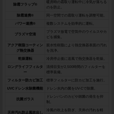
暖房時の霜取り運転中に冷気が落ちる
除霜フラップ®
のを防止。
除霜連携®
同一空間での霜取り運転を調整可能。
パワー連携®
複数システムを効率的に運転。
プラズマ放電で空気中のウイルスやカ
プラズマ空清
ビを捕集。
アクア樹脂コーティン
親水性樹脂により熱交換器表面の汚れ
グ熱交換器
を洗浄。
乾燥運転
冷房停止後に送風で熱交換器を乾燥。
ロングライフフィルタ
清掃目安が2,500時間のフィルターを
ー
標準装備。
フィルター防カビ加工
標準フィルターに防カビ加工を施行。
UVCドレン水除菌機能
ドレン水内の菌をUV-Cで除菌。
ドレンパンのカビや雑菌の発生を抑
抗菌ガラス
制。
冷風の吹上を防ぎ、天井の汚れを軽
天井汚れ防止風吹出し