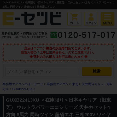
GUXB22413XU ＜在庫限り＞日本キヤリア（旧東芝） 天井カセット4方向 ウルトラパワーエコ
8馬力 同時ツイン 冷媒R32｜業務用エアコン
当店はエアコン機器の販売専門店でございます。
設置入替の「工事は出来ません」のでご注意下さい。
◆ 部材のみの購入は対応出来かねます ◆
業務用エアコンのイーセツビ
>
業務用エアコン
>
東芝
>
天井埋込カセット形4
方向
>
GUXB22413XU
GUXB22413XU ＜在庫限り＞日本キヤリア（旧東
芝） ウルトラパワーエコシリーズ 天井カセット4
方向 8馬力 同時ツイン 超省エネ 三相200V ワイヤ