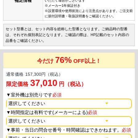
補足情報
いただく場合がございます
※メーカー1年保証付き
※設置環境や使用状況により注意点があります。ご注文前
に据付説明書・取扱説明書をご確認ください。
セット型番とは、セット内容を総称した型番となります。ご納品時の型番
は、それぞれ個別表記となります。ご確認の際は、HP記載のセット内容の
品番をご確認ください。
76%
今だけ
OFF以上！
通常価格
157,300円（税込）
37,010
限定価格
円（税込）
▼
室外機は別売りです
必須
▼
時間指定は有料です(メーカーによる)
必須
▼
事前・当日の問合せ番号・時間確認はできかねます。
必須