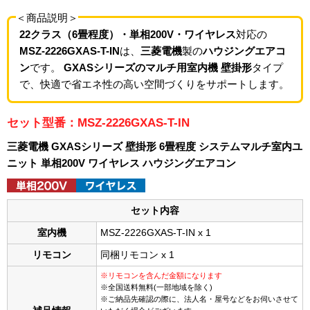
＜商品説明＞
22クラス（6畳程度）・単相200V・ワイヤレス
対応の
MSZ-2226GXAS-T-IN
は、
三菱電機
製の
ハウジングエアコ
ン
です。
GXASシリーズのマルチ用室内機 壁掛形
タイプ
で、快適で省エネ性の高い空間づくりをサポートします。
セット型番：MSZ-2226GXAS-T-IN
三菱電機 GXASシリーズ 壁掛形 6畳程度 システムマルチ室内ユ
ニット 単相200V ワイヤレス ハウジングエアコン
セット内容
室内機
MSZ-2226GXAS-T-IN x 1
リモコン
同梱リモコン x 1
※リモコンを含んだ金額になります
※全国送料無料(一部地域を除く)
※ご納品先確認の際に、法人名・屋号などをお伺いさせて