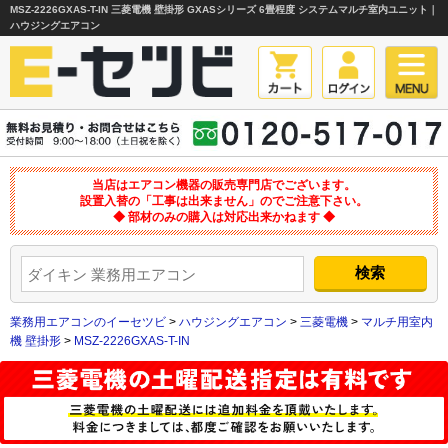
MSZ-2226GXAS-T-IN 三菱電機 壁掛形 GXASシリーズ 6畳程度 システムマルチ室内ユニット｜
ハウジングエアコン
当店はエアコン機器の販売専門店でございます。
設置入替の「工事は出来ません」のでご注意下さい。
◆ 部材のみの購入は対応出来かねます ◆
業務用エアコンのイーセツビ
>
ハウジングエアコン
>
三菱電機
>
マルチ用室内
機 壁掛形
>
MSZ-2226GXAS-T-IN