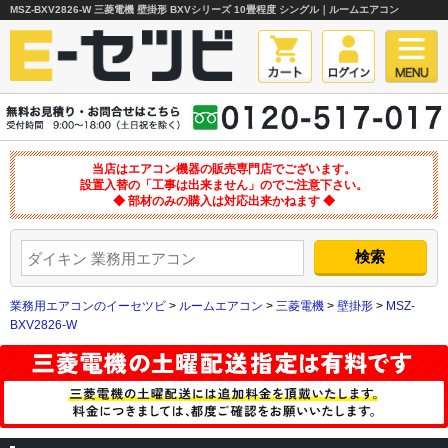
MSZ-BXV2826-W 三菱電機 壁掛形 BXVシリーズ 10畳程度 シングル｜ルームエアコン
当店はエアコン機器の販売専門店でございます。
設置入替の「工事は出来ません」のでご注意下さい。
◆ 部材のみの購入は対応出来かねます ◆
業務用エアコンのイーセツビ
>
ルームエアコン
>
三菱電機
>
壁掛形
>
MSZ-
BXV2826-W