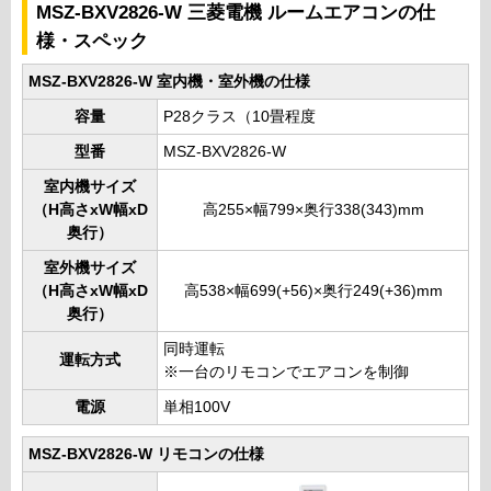
MSZ-BXV2826-W 三菱電機 ルームエアコンの仕
様・スペック
MSZ-BXV2826-W 室内機・室外機の仕様
容量
P28クラス（10畳程度
型番
MSZ-BXV2826-W
室内機サイズ
（H高さxW幅xD
高255×幅799×奥行338(343)mm
奥行）
室外機サイズ
（H高さxW幅xD
高538×幅699(+56)×奥行249(+36)mm
奥行）
同時運転
運転方式
※一台のリモコンでエアコンを制御
電源
単相100V
MSZ-BXV2826-W リモコンの仕様