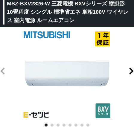
MSZ-BXV2826-W 三菱電機 BXVシリーズ 壁掛形
10畳程度 シングル 標準省エネ 単相100V ワイヤレ
ス 室内電源 ルームエアコン