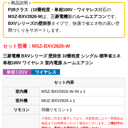
＜商品説明＞
P28クラス（10畳程度・単相100V・ワイヤレス
対応の
MSZ-BXV2826-W
は、
三菱電機
製の
ルームエアコン
です。
BXVシリーズの壁掛形
タイプで、快適で省エネ性の高い空
間づくりをサポートします。
セット型番：MSZ-BXV2826-W
三菱電機 BXVシリーズ 壁掛形 10畳程度 シングル 標準省エネ
単相100V ワイヤレス 室内電源 ルームエアコン
セット内容
室内機
MSZ-BXV2826-W-IN x 1
室外機
MUZ-BXV2826 x 1
リモコン
同梱リモコン x 1
※現在ご注文が集中しており、生産状況により一部商品は
納品までお時間をいただく場合がございます。
ご検討中の
場合は、事前に在庫状況をご確認ください。