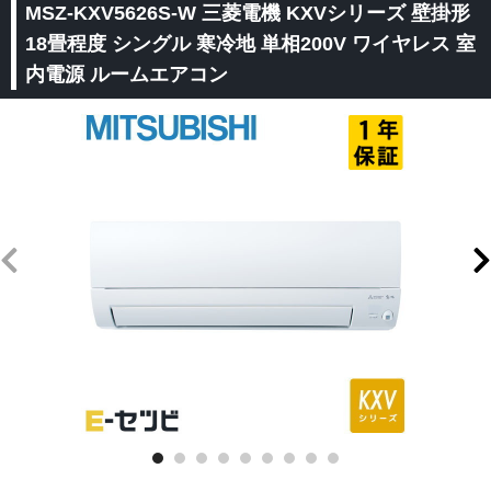
MSZ-KXV5626S-W 三菱電機 KXVシリーズ 壁掛形
18畳程度 シングル 寒冷地 単相200V ワイヤレス 室
内電源 ルームエアコン