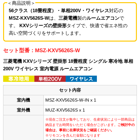
＜商品説明＞
56クラス（18畳程度）・単相200V・ワイヤレス
対応の
MSZ-KXV5626S-W
は、
三菱電機
製の
ルームエアコン
で
す。
KXVシリーズの壁掛形
タイプで、快適で省エネ性の
高い空間づくりをサポートします。
セット型番：MSZ-KXV5626S-W
三菱電機 KXVシリーズ 壁掛形 18畳程度 シングル 寒冷地 単相
200V ワイヤレス 室内電源 ルームエアコン
セット内容
室内機
MSZ-KXV5626S-W-IN x 1
室外機
MUZ-KXV5626S x 1
※現在ご注文が集中しており、生産状況により一部商品は
納品までお時間をいただく場合がございます。
ご検討中の
場合は、事前に在庫状況をご確認ください。
※リモコンを含んだ金額になります