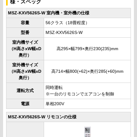
様・スペック
MSZ-KXV5626S-W 室内機・室外機の仕様
容量
56クラス（18畳程度）
型番
MSZ-KXV5626S-W
室内機サイズ
（H高さxW幅xD
高295×幅799×奥行230(235)mm
奥行）
室外機サイズ
（H高さxW幅xD
高714×幅800(+62)×奥行285(+60)mm
奥行）
同時運転
運転方式
※一台のリモコンでエアコンを制御
電源
単相200V
MSZ-KXV5626S-W リモコンの仕様