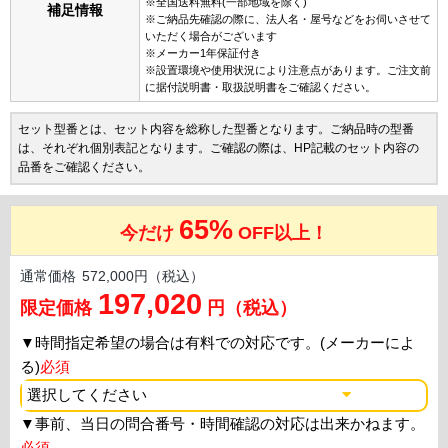
※全国送料無料(一部地域を除く)
補足情報
※ご納品先確認の際に、法人名・屋号などをお伺いさせて
いただく場合がございます
※メーカー1年保証付き
※設置環境や使用状況により注意点があります。ご注文前
に据付説明書・取扱説明書をご確認ください。
セット型番とは、セット内容を総称した型番となります。ご納品時の型番
は、それぞれ個別表記となります。ご確認の際は、HP記載のセット内容の
品番をご確認ください。
65%
今だけ
OFF以上！
通常価格
572,000円（税込）
197,020
限定価格
円（税込）
▼
時間指定希望の場合は有料での対応です。(メーカーによ
る)
必須
▼
事前、当日の問合番号・時間確認の対応は出来かねます。
必須