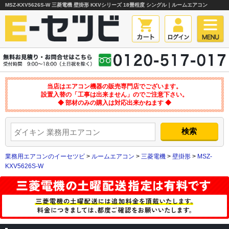
MSZ-KXV5626S-W 三菱電機 壁掛形 KXVシリーズ 18畳程度 シングル｜ルームエアコン
当店はエアコン機器の販売専門店でございます。
設置入替の「工事は出来ません」のでご注意下さい。
◆ 部材のみの購入は対応出来かねます ◆
業務用エアコンのイーセツビ
>
ルームエアコン
>
三菱電機
>
壁掛形
>
MSZ-
KXV5626S-W