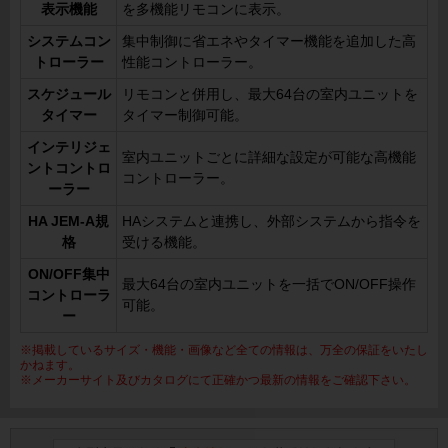
表示機能
を多機能リモコンに表示。
システムコン
集中制御に省エネやタイマー機能を追加した高
トローラー
性能コントローラー。
スケジュール
リモコンと併用し、最大64台の室内ユニットを
タイマー
タイマー制御可能。
インテリジェ
室内ユニットごとに詳細な設定が可能な高機能
ントコントロ
コントローラー。
ーラー
HA JEM-A規
HAシステムと連携し、外部システムから指令を
格
受ける機能。
ON/OFF集中
最大64台の室内ユニットを一括でON/OFF操作
コントローラ
可能。
ー
※掲載しているサイズ・機能・画像など全ての情報は、万全の保証をいたし
かねます。
※メーカーサイト及びカタログにて正確かつ最新の情報をご確認下さい。