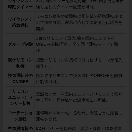
ワイヤレス：
24時間タイマーを設定可能。1日1回または毎日
時刻タイマー
繰り返しのタイマー設定が可能。
リモコン紛失や故障時に受信部の応急運転ボタ
ワイヤレス：
ンで操作可能。室温に応じて冷房または暖房を
応急運転
開始。
1台のリモコンで最大8台の室内ユニットを
グループ制御
ON/OFF制御可能。全て同じ運転モードで動
作。
親子リモコン
複数のリモコンを接続可能（親リモコンが優先
制御
操作）。
換気運転時の
換気専用リモコンで換気運転のON/OFFを個別
ON/OFF
に制御可能。
（リモコン・
室温センサーを室内ユニットとリモコンで切り
ユニット）セ
替え可能。居住域での温度検知が可能。
ンサー切換
ローテーショ
運転時間を均一化するため、系統ごとに順番に
ン運転
運転を交代。
空気質情報の
IAQセンサーを接続時、温度・湿度・CO2濃度