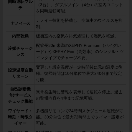
同時運転マル
（3台）、ダブルツイン（4台）の室内ユニット
チ
を同時運転可能。
ナノイー技術を搭載し、空気中のウイルスを抑
ナノイーX
制。
内部乾燥
緩衝室内の空気を排気処理して湿気を軽減。
配管長30m未満のXEPHY Premium（ハイグレ
冷媒チャージ
ード）やXEPHY Eco（高効率）のシングル・ツ
レス
インタイプでチャージ不要。
変更した設定温度が一定時間後に元の温度に復
設定温度自動
帰。復帰時間は10分単位で最大240分まで設定
リターン
可能。
自己診断機
異常発生時に警報を表示して運転を停止。過去
能/サービス
の警報内容を4件まで記憶可能。
チェック機能
ワイヤード：
多機能リモコンで24時間スケジュール運転が可
時刻・時限タ
能。30分単位で最大72時間までタイマー設定が
イマー
可能。