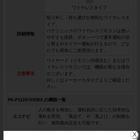
ワイヤレスタイプ
取り外し・持ち運びが便利なワイヤレスタ
イプ。
パナソニックのワイヤレスリモコンは使い
詳細情報
やすさも抜群。ボタン一つで通常運転の切
り替えやタイマー運転が行えるので、どな
たでも簡単にご使用頂けます。
ワイヤード（リモコン内蔵含む）またはワ
イヤレスリモコンでは、機能が異なる場合
注意事項
がございます。
詳しくはメーカーカタログよりご確認くだ
さい。
PA-P112K7HDBX の機能一覧
人の動きを検知し、運転負荷に応じた効率的な
エコナビ
運転を実現。「風あて」や「風よけ」の制御を
行い、個別風向設定も可能です。
室温に応じて冷房・暖房を自動で切り替え、快
X
冷暖自動切換
適な温度を維持。