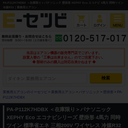
PA-P112K7HDBX ＜在庫限り＞パナソニック 壁掛形 XEPHY Eco エコナビ 4馬力 同時ツイン
冷媒R32｜業務用エアコン
当店はエアコン機器の販売専門店でございます。
設置入替の「工事は出来ません」のでご注意下さい。
◆ 部材のみの購入は対応出来かねます ◆
業務用エアコンのイーセツビ
>
業務用エアコン
>
パナソニック
>
壁掛形
>
PA-
P112K7HDBX
PA-P112K7HDBX ＜在庫限り＞パナソニック
XEPHY Eco エコナビシリーズ 壁掛形 4馬力 同時
ツイン 標準省エネ 三相200V ワイヤレス 冷媒R32