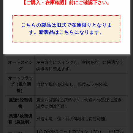
【ご購入・在庫確認】前にご確認下さい。
暖房優先（ホ
暖房運転時に冷風を防ぎ、快適な暖房運転を実
ットスター
現。
ト）
こちらの製品は旧式で在庫限りとなりま
年間冷房
外気温-15°Cまで対応し、寒冷地域でも冷房運
す。新製品はこちらになります。
（-15°C）
転が可能。
室温を一定に保ちながら、効果的に除湿運転を
ドライ機能
実行。
オートスイン
左右方向にスイングし、室内を均一に快適な空
グ
調環境に整えます。
オートフラッ
プ（風向調
自動で風向を調整し、温度ムラを軽減。
整）
風速5段階切
風速を5段階に調整でき、快適かつ迅速に設定
換
温度に到達可能。
風速3段階切
風速を急・強・弱の3段階に切替可能。
替（急強弱）
1台の室外ユニットでツイン（2台）、トリプル