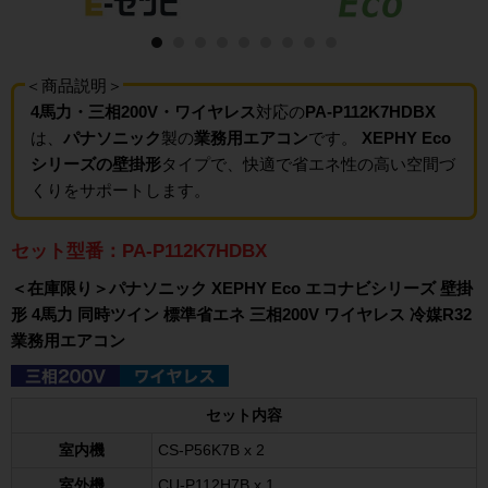
＜商品説明＞
4馬力・三相200V・ワイヤレス
対応の
PA-P112K7HDBX
は、
パナソニック
製の
業務用エアコン
です。
XEPHY Eco
シリーズの壁掛形
タイプで、快適で省エネ性の高い空間づ
くりをサポートします。
セット型番：PA-P112K7HDBX
＜在庫限り＞パナソニック XEPHY Eco エコナビシリーズ 壁掛
形 4馬力 同時ツイン 標準省エネ 三相200V ワイヤレス 冷媒R32
業務用エアコン
セット内容
室内機
CS-P56K7B x 2
室外機
CU-P112H7B x 1