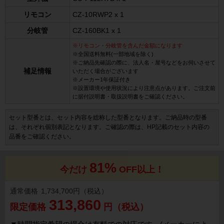
リモコン
CZ-10RWP2 x 1
分岐管
CZ-160BK1 x 1
※リモコン・分岐管を含んだ金額になります
※全国送料無料(一部地域を除く)
※ご納品先確認の際に、法人名・屋号などをお伺いさせて
補足情報
いただく場合がございます
※メーカー1年保証付き
※設置環境や使用状況により注意点があります。ご注文前
に据付説明書・取扱説明書をご確認ください。
セット型番とは、セット内容を総称した型番となります。ご納品時の型番
は、それぞれ個別表記となります。ご確認の際は、HP記載のセット内容の
品番をご確認ください。
81%
今だけ
OFF以上！
通常価格
1,734,700円（税込）
313,860
限定価格
円（税込）