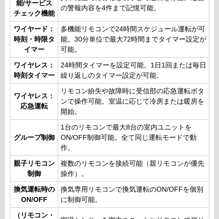
能/サービス
の警報内容を4件まで記憶可能。
チェック機能
ワイヤード：
多機能リモコンで24時間スケジュール運転が可
時刻・時限タ
能。30分単位で最大72時間までタイマー設定が
イマー
可能。
ワイヤレス：
24時間タイマーを設定可能。1日1回または毎日
時刻タイマー
繰り返しのタイマー設定が可能。
リモコン紛失や故障時に受信部の応急運転ボタ
ワイヤレス：
ンで操作可能。室温に応じて冷房または暖房を
応急運転
開始。
1台のリモコンで最大8台の室内ユニットを
グループ制御
ON/OFF制御可能。全て同じ運転モードで動
作。
親子リモコン
複数のリモコンを接続可能（親リモコンが優先
制御
操作）。
換気運転時の
換気専用リモコンで換気運転のON/OFFを個別
ON/OFF
に制御可能。
（リモコン・