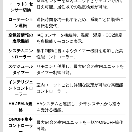
室温センサーを室内ユニットとリモコンで切り
ユニット）セ
替え可能。居住域での温度検知が可能。
ンサー切換
ローテーショ
運転時間を均一化するため、系統ごとに順番に
ン運転
運転を交代。
空気質情報の
IAQセンサーを接続時、温度・湿度・CO2濃度
表示機能
を多機能リモコンに表示。
システムコン
集中制御に省エネやタイマー機能を追加した高
トローラー
性能コントローラー。
スケジュール
リモコンと併用し、最大64台の室内ユニットを
タイマー
タイマー制御可能。
インテリジェ
室内ユニットごとに詳細な設定が可能な高機能
ントコントロ
コントローラー。
ーラー
HA JEM-A規
HAシステムと連携し、外部システムから指令
格
を受ける機能。
ON/OFF集中
最大64台の室内ユニットを一括でON/OFF操作
コントローラ
可能。
ー