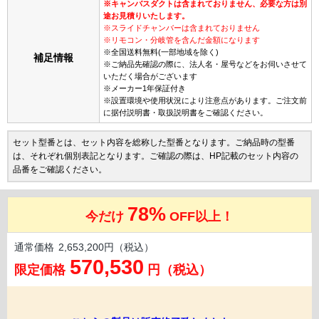
※キャンバスダクトは含まれておりません、必要な方は別
途お見積りいたします。
※スライドチャンバーは含まれておりません
※リモコン・分岐管を含んだ金額になります
※全国送料無料(一部地域を除く)
補足情報
※ご納品先確認の際に、法人名・屋号などをお伺いさせて
いただく場合がございます
※メーカー1年保証付き
※設置環境や使用状況により注意点があります。ご注文前
に据付説明書・取扱説明書をご確認ください。
セット型番とは、セット内容を総称した型番となります。ご納品時の型番
は、それぞれ個別表記となります。ご確認の際は、HP記載のセット内容の
品番をご確認ください。
78%
今だけ
OFF以上！
通常価格
2,653,200円（税込）
570,530
限定価格
円（税込）