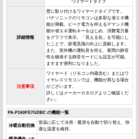
ワイヤードタイプ
壁に取り付けるワイヤードタイプです。
パナソニックのリモコンは多彩な省エネ機
能が満載。ピーク電力を抑えるデマンド機
能や省エネ運転キーをはじめ、消費電力量
詳細情報
をグラフで表示。「見える化」を可能にし
たことで、節電意識の向上に貢献します。
また、室外機の運転音を抑え、夜間の静音
性を確保する静音モードにも設定が可能。
ますます便利になりました。
ワイヤード（リモコン内蔵含む）またはワ
イヤレスリモコンでは、機能が異なる場合
注意事項
がございます。
詳しくはメーカーカタログよりご確認くだ
さい。
PA-P160FE7GDBC の機能一覧
室温に応じて冷房・暖房を自動で切り替え、快
冷暖自動切換
適な温度を維持。
暖房優先（ホ