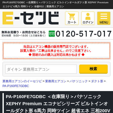
PA-P160FE7GDBC ＜在庫限り＞パナソニック ビルトインオールダクト形 XEPHY Premium
エコナビ 6馬力 同時ツイン 冷媒R32｜業務用エアコン
当店はエアコン機器の販売専門店でございます。
設置入替の「工事は出来ません」のでご注意下さい。
◆ 部材のみの購入は対応出来かねます ◆
業務用エアコンのイーセツビ
>
業務用エアコン
>
パナソニック
>
ダクト形
>
PA-P160FE7GDBC
PA-P160FE7GDBC ＜在庫限り＞パナソニック
XEPHY Premium エコナビシリーズ ビルトインオ
ールダクト形 6馬力 同時ツイン 超省エネ 三相200V