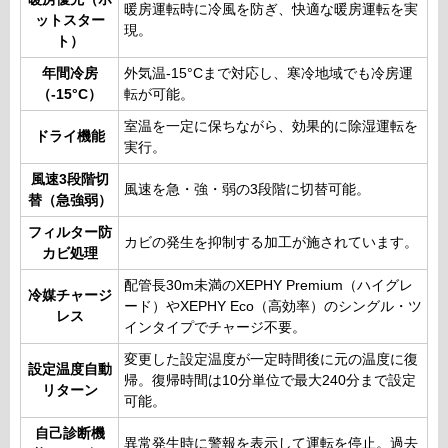
暖房運転時に冷風を防ぎ、快適な暖房運転を実
ットスター
現。
ト）
年間冷房
外気温-15°Cまで対応し、寒冷地域でも冷房運
（-15°C）
転が可能。
室温を一定に保ちながら、効果的に除湿運転を
ドライ機能
実行。
風速3段階切
風速を急・強・弱の3段階に切替可能。
替（急強弱）
フィルター防
カビの発生を抑制する加工が施されています。
カビ処理
配管長30m未満のXEPHY Premium（ハイグレ
冷媒チャージ
ード）やXEPHY Eco（高効率）のシングル・ツ
レス
インタイプでチャージ不要。
変更した設定温度が一定時間後に元の温度に復
設定温度自動
帰。復帰時間は10分単位で最大240分まで設定
リターン
可能。
自己診断機
異常発生時に警報を表示して運転を停止。過去