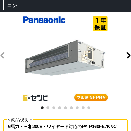
コン
＜商品説明＞
6馬力・三相200V・ワイヤード
対応の
PA-P160FE7KNC