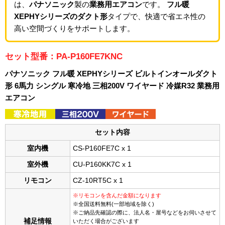
は、
パナソニック
製の
業務用エアコン
です。
フル暖
XEPHYシリーズのダクト形
タイプで、快適で省エネ性の
高い空間づくりをサポートします。
セット型番：PA-P160FE7KNC
パナソニック フル暖 XEPHYシリーズ ビルトインオールダクト
形 6馬力 シングル 寒冷地 三相200V ワイヤード 冷媒R32 業務用
エアコン
セット内容
室内機
CS-P160FE7C x 1
室外機
CU-P160KK7C x 1
リモコン
CZ-10RT5C x 1
※リモコンを含んだ金額になります
※全国送料無料(一部地域を除く)
※ご納品先確認の際に、法人名・屋号などをお伺いさせて
補足情報
いただく場合がございます