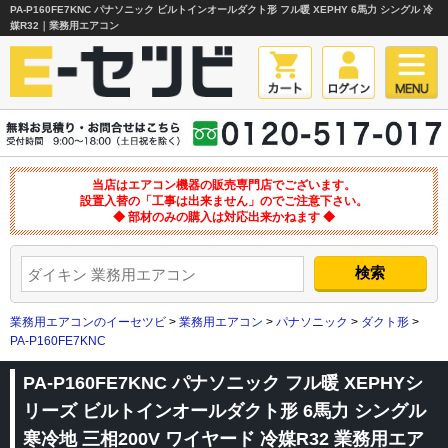
PA-P160FE7KNC パナソニック ビルトインオールダクト形 フル暖 XEPHY 6馬力 シングル 冷
媒R32｜業務用エアコン
当店はエアコン機器の販売専門店でございます。
設置入替の「工事は出来ません」のでご注意下さい。
◆ 部材のみの購入は対応出来かねます ◆
業務用エアコンのイーセツビ
>
業務用エアコン
>
パナソニック
>
ダクト形
>
PA-P160FE7KNC
PA-P160FE7KNC パナソニック フル暖 XEPHYシ
リーズ ビルトインオールダクト形 6馬力 シングル
寒冷地 三相200V ワイヤード 冷媒R32 業務用エア