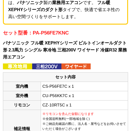
は、
パナソニック
製の
業務用エアコン
です。
フル暖
XEPHYシリーズのダクト形
タイプで、快適で省エネ性の
高い空間づくりをサポートします。
セット型番：PA-P56FE7KNC
パナソニック フル暖 XEPHYシリーズ ビルトインオールダクト
形 2.3馬力 シングル 寒冷地 三相200V ワイヤード 冷媒R32 業務
用エアコン
セット内容
室内機
CS-P56FE7C x 1
室外機
CU-P56KK7C x 1
リモコン
CZ-10RT5C x 1
※リモコンを含んだ金額になります
※全国送料無料(一部地域を除く)
※ご納品先確認の際に、法人名・屋号などをお伺いさせて
補足情報
いただく場合がございます