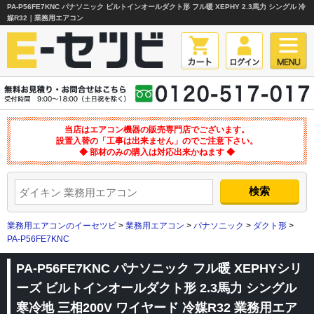
PA-P56FE7KNC パナソニック ビルトインオールダクト形 フル暖 XEPHY 2.3馬力 シングル 冷
媒R32｜業務用エアコン
当店はエアコン機器の販売専門店でございます。
設置入替の「工事は出来ません」のでご注意下さい。
◆ 部材のみの購入は対応出来かねます ◆
業務用エアコンのイーセツビ
>
業務用エアコン
>
パナソニック
>
ダクト形
>
PA-P56FE7KNC
PA-P56FE7KNC パナソニック フル暖 XEPHYシリ
ーズ ビルトインオールダクト形 2.3馬力 シングル
寒冷地 三相200V ワイヤード 冷媒R32 業務用エア