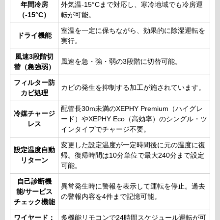
年間冷房
外気温-15°Cまで対応し、寒冷地域でも冷房運
（-15°C）
転が可能。
室温を一定に保ちながら、効果的に除湿運転を
ドライ機能
実行。
風速3段階切
風速を急・強・弱の3段階に切替可能。
替（急強弱）
フィルター防
カビの発生を抑制する加工が施されています。
カビ処理
配管長30m未満のXEPHY Premium（ハイグレ
冷媒チャージ
ード）やXEPHY Eco（高効率）のシングル・ツ
レス
インタイプでチャージ不要。
変更した設定温度が一定時間後に元の温度に復
設定温度自動
帰。復帰時間は10分単位で最大240分まで設定
リターン
可能。
自己診断機
異常発生時に警報を表示して運転を停止。過去
能/サービス
の警報内容を4件まで記憶可能。
チェック機能
ワイヤード：
多機能リモコンで24時間スケジュール運転が可