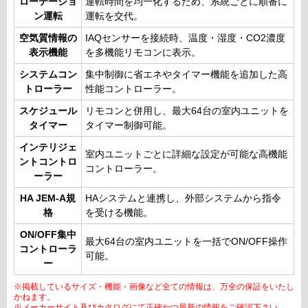
ローテーショ
運転時間を均一化するため、系統ごとに順番に
ン運転
運転を交代。
空気質情報の
IAQセンサーを接続時、温度・湿度・CO2濃度
表示機能
を多機能リモコンに表示。
システムコン
集中制御に省エネやタイマー機能を追加した高
トローラー
性能コントローラー。
スケジュール
リモコンと併用し、最大64台の室内ユニットを
タイマー
タイマー制御可能。
インテリジェ
室内ユニットごとに詳細な設定が可能な高機能
ントコントロ
コントローラー。
ーラー
HA JEM-A規
HAシステムと連携し、外部システムから指令
格
を受ける機能。
ON/OFF集中
最大64台の室内ユニットを一括でON/OFF操作
コントローラ
可能。
ー
※掲載しているサイズ・機能・画像など全ての情報は、万全の保証をいたし
かねます。
※メーカーサイト及びカタログにて正確かつ最新の情報をご確認下さい。