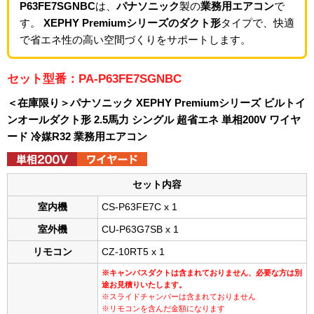
P63FE7SGNBC
は、
パナソニック
製の
業務用エアコン
で
す。
XEPHY Premiumシリーズのダクト形
タイプで、快適
で省エネ性の高い空間づくりをサポートします。
セット型番：PA-P63FE7SGNBC
＜在庫限り＞パナソニック XEPHY Premiumシリーズ ビルトイ
ンオールダクト形 2.5馬力 シングル 超省エネ 単相200V ワイヤ
ード 冷媒R32 業務用エアコン
セット内容
室内機
CS-P63FE7C x 1
室外機
CU-P63G7SB x 1
リモコン
CZ-10RT5 x 1
※キャンバスダクトは含まれておりません、必要な方は別
途お見積りいたします。
※スライドチャンバーは含まれておりません
※リモコンを含んだ金額になります