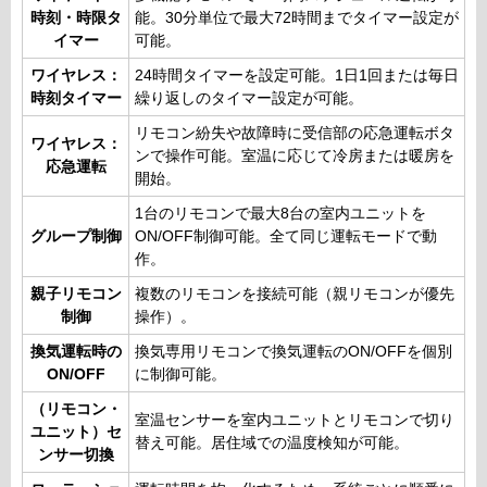
時刻・時限タ
能。30分単位で最大72時間までタイマー設定が
イマー
可能。
ワイヤレス：
24時間タイマーを設定可能。1日1回または毎日
時刻タイマー
繰り返しのタイマー設定が可能。
リモコン紛失や故障時に受信部の応急運転ボタ
ワイヤレス：
ンで操作可能。室温に応じて冷房または暖房を
応急運転
開始。
1台のリモコンで最大8台の室内ユニットを
グループ制御
ON/OFF制御可能。全て同じ運転モードで動
作。
親子リモコン
複数のリモコンを接続可能（親リモコンが優先
制御
操作）。
換気運転時の
換気専用リモコンで換気運転のON/OFFを個別
ON/OFF
に制御可能。
（リモコン・
室温センサーを室内ユニットとリモコンで切り
ユニット）セ
替え可能。居住域での温度検知が可能。
ンサー切換