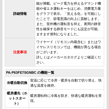
能が満載。ピーク電力を抑えるデマンド機
能や省エネ運転キーをはじめ、消費電力量
詳細情報
をグラフで表示。「見える化」を可能にし
たことで、節電意識の向上に貢献します。
また、室外機の運転音を抑え、夜間の静音
性を確保する静音モードにも設定が可能。
ますます便利になりました。
ワイヤード（リモコン内蔵含む）またはワ
イヤレスリモコンでは、機能が異なる場合
注意事項
がございます。
詳しくはメーカーカタログよりご確認くだ
さい。
PA-P63FE7SGNBC の機能一覧
室温に応じて冷房・暖房を自動で切り替え、快
冷暖自動切換
適な温度を維持。
暖房優先（ホ
暖房運転時に冷風を防ぎ、快適な暖房運転を実
ットスター
現。
ト）