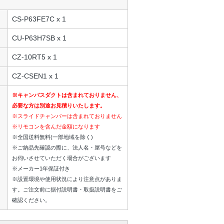
CS-P63FE7C x 1
CU-P63H7SB x 1
CZ-10RT5 x 1
CZ-CSEN1 x 1
※キャンバスダクトは含まれておりません、
必要な方は別途お見積りいたします。
※スライドチャンバーは含まれておりません
※リモコンを含んだ金額になります
※全国送料無料(一部地域を除く)
※ご納品先確認の際に、法人名・屋号などを
お伺いさせていただく場合がございます
※メーカー1年保証付き
※設置環境や使用状況により注意点がありま
す。ご注文前に据付説明書・取扱説明書をご
確認ください。