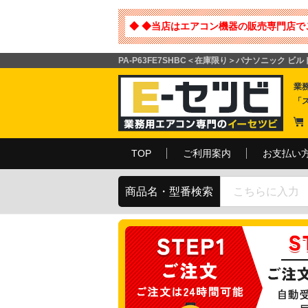
◆ ◆当店はエアコン機器の販売専門店で
PA-P63FE7SHBC＜在庫限り＞パナソニック ビルト
業
「
TOP
ご利用案内
お支払い
商品名・型番検索