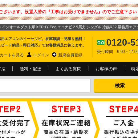
ございます。設置入替の『工事はお受けできません』のでご注意下さい 
インオールダクト形 XEPHY Eco エコナビ 2.5馬力 シングル 冷媒R32 業務用エア
務用エアコンのイーセツビ。在庫確認・見積り無料！
0120-5
スピード納品・即日対応」でお客様満足に答えます。
受付時間 9:00～17
カートを見る
ログイン
新規会員登録
方法
送料・配送
よくある質問
お客様の声
特