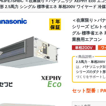
-P63FE7SHBC ＜在庫限り＞パナソニック XEPHY Ec
形 2.5馬力 シングル 標準省エネ 単相200V ワイヤード 冷
＜在庫限り＞パナソ
シリーズ ビルトイ
グル 標準省エネ 単
業務用エアコン
＜商品説明＞
2.5馬力・単相200
は、
パナソニック
製
シリーズのダクト形
づくりをサポートし
セット型番：PA-