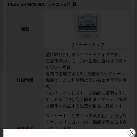
PEZX-ERMP280D5 リモコンの仕様
種類
ワイヤードタイプ
壁に取り付けるワイヤードタイプです。
三菱電機のリモコンは生活に合わせて様々
な設定が可能。
週間で管理できる2つの運転スケジュール
詳細情報
機能で、より利便性の高い省エネ管理を実
現。
ついうっかりしても、自動的に空調を消し
てくれる「消し忘れ防止タイマー」。快適
と節電を両立する設定が自在に行えます。
ワイヤード（リモコン内蔵含む）またはワ
イヤレスリモコンでは、機能が異なる場合
注意事項
がございます。
X
詳しくはメーカーカタログよりご確認くだ