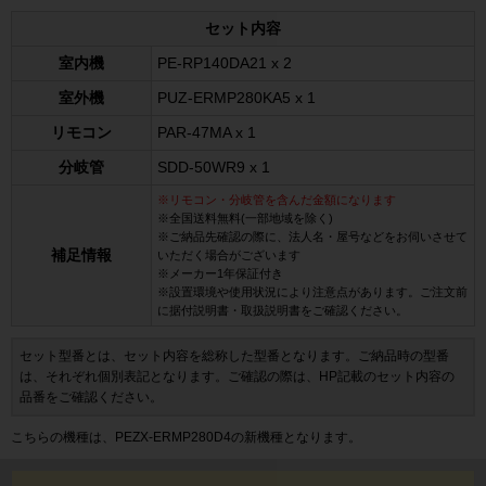
セット内容
室内機
PE-RP140DA21 x 2
室外機
PUZ-ERMP280KA5 x 1
リモコン
PAR-47MA x 1
分岐管
SDD-50WR9 x 1
※リモコン・分岐管を含んだ金額になります
※全国送料無料(一部地域を除く)
※ご納品先確認の際に、法人名・屋号などをお伺いさせて
補足情報
いただく場合がございます
※メーカー1年保証付き
※設置環境や使用状況により注意点があります。ご注文前
に据付説明書・取扱説明書をご確認ください。
セット型番とは、セット内容を総称した型番となります。ご納品時の型番
は、それぞれ個別表記となります。ご確認の際は、HP記載のセット内容の
品番をご確認ください。
こちらの機種は、PEZX-ERMP280D4の新機種となります。