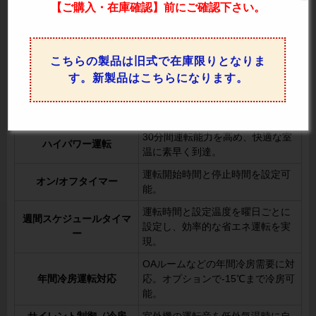
【ご購入・在庫確認】前にご確認下さい。
さい。
PEZX-ERMP280D5 の機能一覧
こちらの製品は旧式で在庫限りとなりま
室温や設定温度に応じてファンの
風速自動
回転数を自動制御。
す。新製品はこちらになります。
室温に応じて冷房または暖房を自
冷暖自動運転
動で開始。
30分間運転能力を高め、快適な室
ハイパワー運転
温に素早く到達。
運転開始時間と停止時間を設定可
オン/オフタイマー
能。
運転時間と設定温度を曜日ごとに
週間スケジュールタイマ
設定し、効率的な省エネ運転を実
ー
現。
OAルームなどの年間冷房需要に対
年間冷房運転対応
応。オプションで-15℃まで冷房可
能。