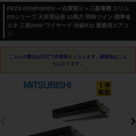
PEZX-ERMP280D5 ＜在庫限り＞三菱電機 スリム
ERシリーズ 天井埋込形 10馬力 同時ツイン 標準省
エネ 三相200V ワイヤード 冷媒R32 業務用エアコ
ン
こちらの製品は旧式で在庫限りとなります。
新製品はこち
らになります。