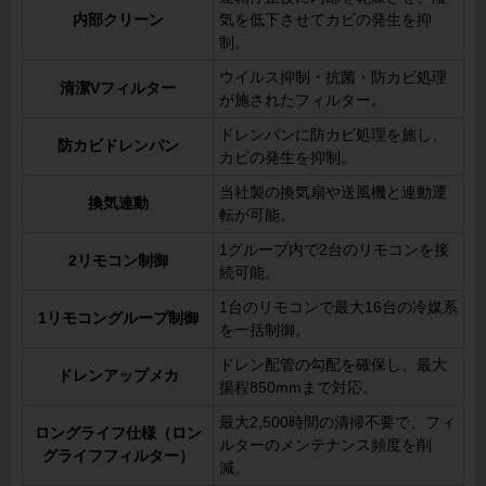
内部クリーン
気を低下させてカビの発生を抑
制。
ウイルス抑制・抗菌・防カビ処理
清潔Vフィルター
が施されたフィルター。
ドレンパンに防カビ処理を施し、
防カビドレンパン
カビの発生を抑制。
当社製の換気扇や送風機と連動運
換気連動
転が可能。
1グループ内で2台のリモコンを接
2リモコン制御
続可能。
1台のリモコンで最大16台の冷媒系
1リモコングループ制御
を一括制御。
ドレン配管の勾配を確保し、最大
ドレンアップメカ
揚程850mmまで対応。
最大2,500時間の清掃不要で、フィ
ロングライフ仕様（ロン
ルターのメンテナンス頻度を削
グライフフィルター）
減。