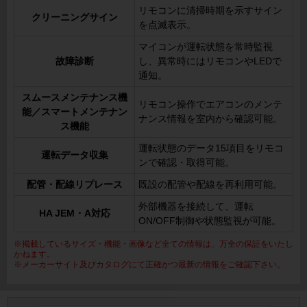
リモコンに清掃時期を示すサイン
クリーニングサイン
を点滅表示。
マイコンが運転状態を常時監視
故障診断
し、異常時にはリモコンやLEDで
通知。
スムースメンテナンス機
リモコン操作でエアコンのメンテ
能／スマートメンテナン
ナンス情報を室内から確認可能。
ス機能
運転状態のデータ15項目をリモコ
運転データ収集
ンで確認・取得可能。
配管・配線リプレース
既設の配管や配線を再利用可能。
外部機器を接続して、運転
HA JEM・A対応
ON/OFF制御や状態監視が可能。
※掲載しているサイズ・機能・画像など全ての情報は、万全の保証をいたし
かねます。
※メーカーサイト及びカタログにて正確かつ最新の情報をご確認下さい。