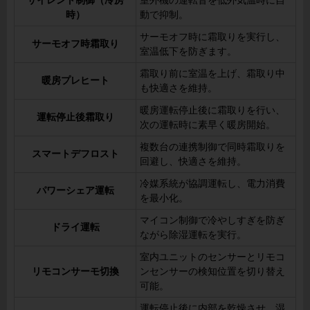
サイレント制御（冷房
室外機の運転音を低外気温時に自
時）
動で抑制。
サーモオフ時に霜取りを実行し、
サーモオフ時霜取り
室温低下を防ぎます。
霜取り前に室温を上げ、霜取り中
暖房プレヒート
も快適さを維持。
暖房運転停止後に霜取りを行い、
運転停止後霜取り
次の運転時に素早く暖房開始。
複数台の連携制御で同時霜取りを
スマートデフロスト
回避し、快適さを維持。
冷媒系統が協調運転し、電力消費
パワーシェア運転
を最小化。
マイコン制御で冷やしすぎを防ぎ
ドライ運転
ながら除湿運転を実行。
室内ユニットのセンサーとリモコ
リモコンサーモ切換
ンセンサーの検知位置を切り替え
可能。
運転停止後に内部を乾燥させ、湿