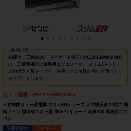
＜商品説明＞
10馬力・三相200V・ワイヤード
対応の
PEZX-ERMP280D5
は、
三菱電機
製の
業務用エアコン
です。
スリムERシリー
ズのダクト形
タイプで、快適で省エネ性の高い空間づくり
をサポートします。
セット型番：PEZX-ERMP280D5
＜在庫限り＞三菱電機 スリムERシリーズ 天井埋込形 10馬力 同
時ツイン 標準省エネ 三相200V ワイヤード 冷媒R32 業務用エア
コン