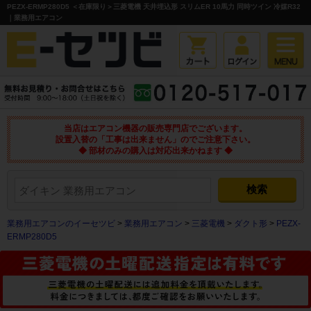
PEZX-ERMP280D5 ＜在庫限り＞三菱電機 天井埋込形 スリムER 10馬力 同時ツイン 冷媒R32
｜業務用エアコン
当店はエアコン機器の販売専門店でございます。
設置入替の「工事は出来ません」のでご注意下さい。
◆ 部材のみの購入は対応出来かねます ◆
業務用エアコンのイーセツビ
>
業務用エアコン
>
三菱電機
>
ダクト形
>
PEZX-
ERMP280D5