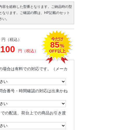
内容を総称した型番となります。ご納品時の型
となります。ご確認の際は、HP記載のセット
さい。
今だけ
0
円（税込）
85
%
,100
円（税込）
OFF以上
の場合は有料での対応です。（メーカ
問合番号・時間確認の対応は出来かね
クでの配送、荷台上での商品お引き渡