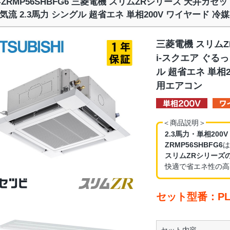
Z-ZRMP56SHBFG6 三菱電機 スリムZRシリーズ 天井カセ
気流 2.3馬力 シングル 超省エネ 単相200V ワイヤード 冷
三菱電機 スリム
i-スクエア ぐる
ル 超省エネ 単相2
用エアコン
＜商品説明＞
2.3馬力・単相200
ZRMP56SHBFG6
は
スリムZRシリーズ
快適で省エネ性の高
セット型番：PLZ