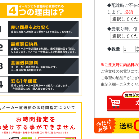
◆
配達時ご不在
します。
必須
◆
受取り時、傷
◆数量
※ご注文時に納品日の
ご注文後のお電話にて
ご希望の納品日がござ
由記入欄へご入力くだ