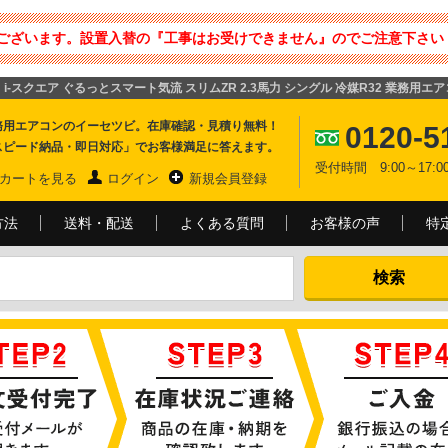
ございます。設置入替の『工事はお受けできません』のでご注意下さい 
向 i-スクエア ぐるっとスマート気流 スリムZR 2.3馬力 シングル 冷媒R32 業務用エ
務用エアコンのイーセツビ。在庫確認・見積り無料！
0120-5
スピード納品・即日対応」でお客様満足に答えます。
受付時間 9:00～17
カートを見る
ログイン
新規会員登録
方法
送料・配送
よくある質問
お客様の声
特