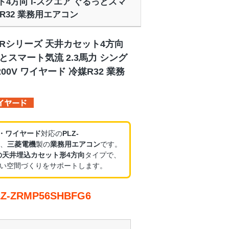
ット4方向 i-スクエア ぐるっとスマ
媒R32 業務用エアコン
ZRシリーズ 天井カセット4方向
っとスマート気流 2.3馬力 シング
00V ワイヤード 冷媒R32 業務
V・ワイヤード
対応の
PLZ-
、
三菱電機
製の
業務用エアコン
です。
の天井埋込カセット形4方向
タイプで、
い空間づくりをサポートします。
-ZRMP56SHBFG6