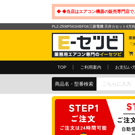
◆ ◆当店はエアコン機器の販売専門店で
PLZ-ZRMP56SHBFG6三菱電機 天井カセット4方
業
「
TOP
ご利用案内
お支払い
商品名・型番検索