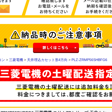
コン
>
三菱電機
>
天井埋込カセット形4方向
>
PLZ-ZRMP56SHBFG6