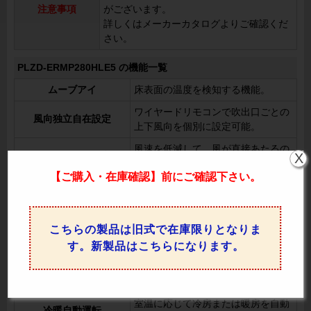
注意事項
がございます。
詳しくはメーカーカタログよりご確認くだ
さい。
PLZD-ERMP280HLE5 の機能一覧
ムーブアイ
床表面の温度を検知する機能。
ワイヤードリモコンで吹出口ごとの
風向独立自在設定
上下風向を個別に設定可能。
風速を低減して、風が直接あたるの
ドラフトセーブ
X
を防ぎます。
【ご購入・在庫確認】前にご確認下さい。
リモコン操作でスイングの設定を切
オートスイング
り替え可能。
上下風向切換
リモコンで上下の風向を調整可能。
こちらの製品は旧式で在庫限りとなりま
左右風向切換
リモコンで左右の風向を変更可能。
す。新製品はこちらになります。
室温や設定温度に応じてファンの回
風速自動
転数を自動制御。
室温に応じて冷房または暖房を自動
冷暖自動運転