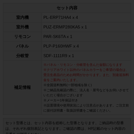
セット内容
室内機
PL-ERP71HA4 x 4
室外機
PUZ-ERMP280KA5 x 1
リモコン
PAR-SK6TA x 1
パネル
PLP-P160HWF x 4
分岐管
SDF-1111R9 x 1
※パネル・リモコン・分岐管を含んだ金額になります
※クリアホワイト以外のパネルカラーをご希望の場合は、
受注生産品のためお時間がかかります。また、別途追加料
金をご案内いたします。
※全国送料無料(一部地域を除く)
補足情報
※ご納品先確認の際に、法人名・屋号などをお伺いさせて
いただく場合がございます
※メーカー1年保証付き
※設置環境や使用状況により注意点があります。ご注文前
に据付説明書・取扱説明書をご確認ください。
セット型番とは、セット内容を総称した型番となります。ご納品時の型番
は、それぞれ個別表記となります。ご確認の際は、HP記載のセット内容の