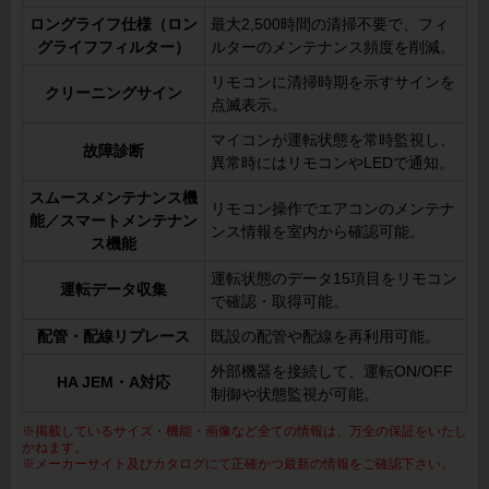
ロングライフ仕様（ロン
最大2,500時間の清掃不要で、フィ
グライフフィルター）
ルターのメンテナンス頻度を削減。
リモコンに清掃時期を示すサインを
クリーニングサイン
点滅表示。
マイコンが運転状態を常時監視し、
故障診断
異常時にはリモコンやLEDで通知。
スムースメンテナンス機
リモコン操作でエアコンのメンテナ
能／スマートメンテナン
ンス情報を室内から確認可能。
ス機能
運転状態のデータ15項目をリモコン
運転データ収集
で確認・取得可能。
配管・配線リプレース
既設の配管や配線を再利用可能。
外部機器を接続して、運転ON/OFF
HA JEM・A対応
制御や状態監視が可能。
※掲載しているサイズ・機能・画像など全ての情報は、万全の保証をいたし
かねます。
※メーカーサイト及びカタログにて正確かつ最新の情報をご確認下さい。