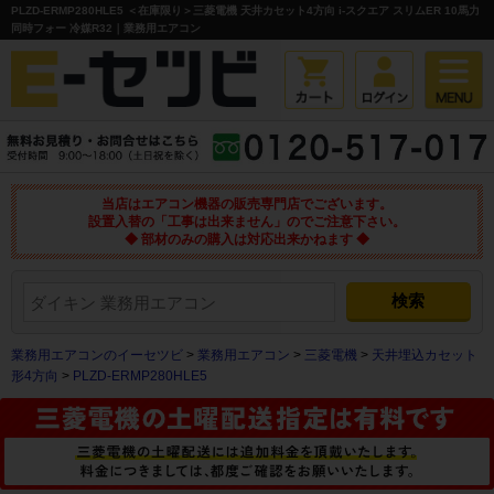
PLZD-ERMP280HLE5 ＜在庫限り＞三菱電機 天井カセット4方向 i-スクエア スリムER 10馬力
同時フォー 冷媒R32｜業務用エアコン
当店はエアコン機器の販売専門店でございます。
設置入替の「工事は出来ません」のでご注意下さい。
◆ 部材のみの購入は対応出来かねます ◆
業務用エアコンのイーセツビ
>
業務用エアコン
>
三菱電機
>
天井埋込カセット
形4方向
>
PLZD-ERMP280HLE5