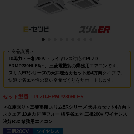
＜商品説明＞
10馬力・三相200V・ワイヤレス
対応の
PLZD-
ERMP280HLE5
は、
三菱電機
製の
業務用エアコン
です。
スリムERシリーズの天井埋込カセット形4方向
タイプで、
快適で省エネ性の高い空間づくりをサポートします。
セット型番：PLZD-ERMP280HLE5
＜在庫限り＞三菱電機 スリムERシリーズ 天井カセット4方向 i-
スクエア 10馬力 同時フォー 標準省エネ 三相200V ワイヤレス
冷媒R32 業務用エアコン