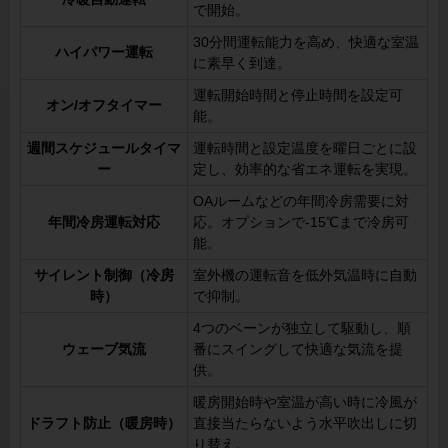
で開始。
30分間運転能力を高め、快適な室温
ハイパワー運転
に素早く到達。
運転開始時間と停止時間を設定可
オン/オフタイマー
能。
週間スケジュールタイマ
運転時間と設定温度を曜日ごとに設
ー
定し、効率的な省エネ運転を実現。
OAルームなどの年間冷房需要に対
年間冷房運転対応
応。オプションで-15℃まで冷房可
能。
サイレント制御（冷房
室外機の運転音を低外気温時に自動
時）
で抑制。
4つのベーンが独立して駆動し、順
ウェーブ気流
番にスイングして快適な気流を提
供。
暖房開始時や室温が高い時に冷風が
ドラフト防止（暖房時）
直接当たらないよう水平吹出しに切
り替え。