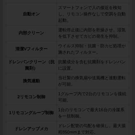
スマートフォンで人の接近を検知
自動オン
し、リモコン操作なしで空調を自動
起動。
運転停止後に内部を乾燥させ、湿気
内部クリーン
を低下させてカビの発生を抑制。
ウイルス抑制・抗菌・防カビ処理が
清潔Vフィルター
施されたフィルター。
ドレンパンクリーン（抗
抗菌成分を含む抗菌剤をドレンパン
菌剤）
に設置。
当社製の換気扇や送風機と連動運転
換気連動
が可能。
1グループ内で2台のリモコンを接続
2リモコン制御
可能。
1台のリモコンで最大16台の冷媒系
1リモコングループ制御
を一括制御。
ドレン配管の勾配を確保し、最大揚
ドレンアップメカ
程850mmまで対応。