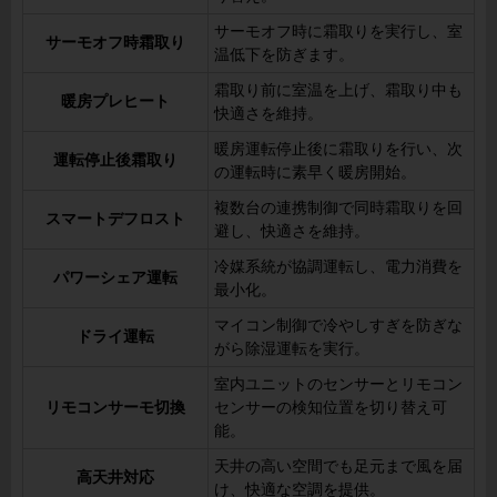
サーモオフ時に霜取りを実行し、室
サーモオフ時霜取り
温低下を防ぎます。
霜取り前に室温を上げ、霜取り中も
暖房プレヒート
快適さを維持。
暖房運転停止後に霜取りを行い、次
運転停止後霜取り
の運転時に素早く暖房開始。
複数台の連携制御で同時霜取りを回
スマートデフロスト
避し、快適さを維持。
冷媒系統が協調運転し、電力消費を
パワーシェア運転
最小化。
マイコン制御で冷やしすぎを防ぎな
ドライ運転
がら除湿運転を実行。
室内ユニットのセンサーとリモコン
リモコンサーモ切換
センサーの検知位置を切り替え可
能。
天井の高い空間でも足元まで風を届
高天井対応
け、快適な空調を提供。