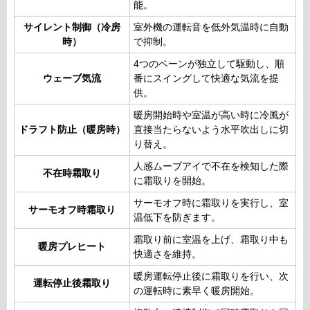
能。
サイレント制御（冷房
室外機の運転音を低外気温時に自動
時）
で抑制。
4つのベーンが独立して駆動し、順
ウェーブ気流
番にスイングして快適な気流を提
供。
暖房開始時や室温が高い時に冷風が
ドラフト防止（暖房時）
直接当たらないよう水平吹出しに切
り替え。
人感ムーブアイで不在を検知した際
不在時霜取り
に霜取りを開始。
サーモオフ時に霜取りを実行し、室
サーモオフ時霜取り
温低下を防ぎます。
霜取り前に室温を上げ、霜取り中も
暖房プレヒート
快適さを維持。
暖房運転停止後に霜取りを行い、次
運転停止後霜取り
の運転時に素早く暖房開始。