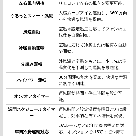
左右風向切換
リモコンで左右の風向を変更可能。
人感ムーブアイと連動し、360°方向
ぐるっとスマート気流
から快適な気流を提供。
室温や設定温度に応じてファンの回
風速自動
転数を自動制御。
室温に応じて冷房または暖房を自動
冷暖自動運転
で開始。
外気温と室温をもとに、少し先の室
先読み運転
温変化を予測して運転を最適化。
30分間運転能力を高め、快適な室温
ハイパワー運転
に素早く到達。
運転開始時間と停止時間を設定可
オン/オフタイマー
能。
週間スケジュールタイマ
運転時間と設定温度を曜日ごとに設
ー
定し、効率的な省エネ運転を実現。
OAルームなどの年間冷房需要に対
年間冷房運転対応
応。オプションで-15℃まで冷房可