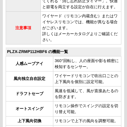
てくれる「消し忘れ防止タイマー」。快適
と節電を両立する設定が自在に行えます。
ワイヤード（リモコン内蔵含む）またはワ
イヤレスリモコンでは、機能が異なる場合
注意事項
がございます。
詳しくはメーカーカタログよりご確認くだ
さい。
PLZX-ZRMP112HBF6 の機能一覧
360°回転し、人の座面や影を精密に
人感ムーブアイ
検知するセンサー。
ワイヤードリモコンで吹出口ごとの
風向独立自在設定
上下風向を個別に設定可能。
風速を低減して、風が直接あたるの
ドラフトセーブ
を防ぎます。
リモコン操作でスイングの設定を切
オートスイング
り替え可能。
上下風向切換
リモコンで上下の風向を調整可能。