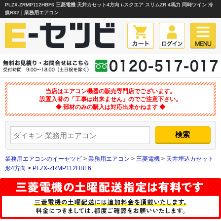
PLZX-ZRMP112HBF6 三菱電機 天井カセット4方向 i-スクエア スリムZR 4馬力 同時ツイン 冷
媒R32｜業務用エアコン
当店はエアコン機器の販売専門店でございます。
設置入替の「工事は出来ません」のでご注意下さい。
◆ 部材のみの購入は対応出来かねます ◆
業務用エアコンのイーセツビ
>
業務用エアコン
>
三菱電機
>
天井埋込カセット
形4方向
>
PLZX-ZRMP112HBF6