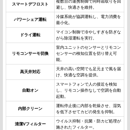
複数台の連携制御で同時霜取りを回
スマートデフロスト
避し、快適さを維持。
冷媒系統が協調運転し、電力消費を
パワーシェア運転
最小化。
マイコン制御で冷やしすぎを防ぎな
ドライ運転
がら除湿運転を実行。
室内ユニットのセンサーとリモコン
リモコンサーモ切換
センサーの検知位置を切り替え可
能。
天井の高い空間でも足元まで風を届
高天井対応
け、快適な空調を提供。
スマートフォンで人の接近を検知
自動オン
し、リモコン操作なしで空調を自動
起動。
運転停止後に内部を乾燥させ、湿気
内部クリーン
を低下させてカビの発生を抑制。
ウイルス抑制・抗菌・防カビ処理が
清潔Vフィルター
施されたフィルター。