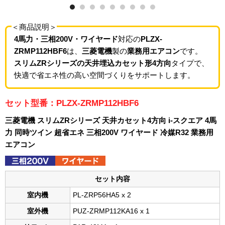
＜商品説明＞
4馬力・三相200V・ワイヤード
対応の
PLZX-
ZRMP112HBF6
は、
三菱電機
製の
業務用エアコン
です。
スリムZRシリーズの天井埋込カセット形4方向
タイプで、
快適で省エネ性の高い空間づくりをサポートします。
セット型番：PLZX-ZRMP112HBF6
三菱電機 スリムZRシリーズ 天井カセット4方向 i-スクエア 4馬
力 同時ツイン 超省エネ 三相200V ワイヤード 冷媒R32 業務用
エアコン
セット内容
室内機
PL-ZRP56HA5 x 2
室外機
PUZ-ZRMP112KA16 x 1