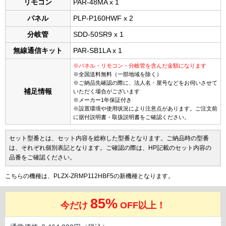
リモコン
PAR-48MA x 1
パネル
PLP-P160HWF x 2
分岐管
SDD-50SR9 x 1
無線通信キット
PAR-SB1LA x 1
※パネル・リモコン・分岐管を含んだ金額になります
※全国送料無料（一部地域を除く）
※ご納品先確認の際に、法人名・屋号などをお伺いさせて
補足情報
いただく場合がございます
※メーカー1年保証付き
※設置環境や使用状況により注意点があります。ご注文前
に据付説明書・取扱説明書をご確認ください。
セット型番とは、セット内容を総称した型番となります。ご納品時の型番
は、それぞれ個別表記となります。ご確認の際は、HP記載のセット内容の
品番をご確認ください。
こちらの機種は、PLZX-ZRMP112HBF5の新機種となります。
85%
今だけ
OFF以上！