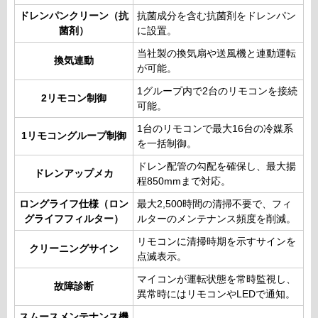
ドレンパンクリーン（抗
抗菌成分を含む抗菌剤をドレンパン
菌剤）
に設置。
当社製の換気扇や送風機と連動運転
換気連動
が可能。
1グループ内で2台のリモコンを接続
2リモコン制御
可能。
1台のリモコンで最大16台の冷媒系
1リモコングループ制御
を一括制御。
ドレン配管の勾配を確保し、最大揚
ドレンアップメカ
程850mmまで対応。
ロングライフ仕様（ロン
最大2,500時間の清掃不要で、フィ
グライフフィルター）
ルターのメンテナンス頻度を削減。
リモコンに清掃時期を示すサインを
クリーニングサイン
点滅表示。
マイコンが運転状態を常時監視し、
故障診断
異常時にはリモコンやLEDで通知。
スムースメンテナンス機