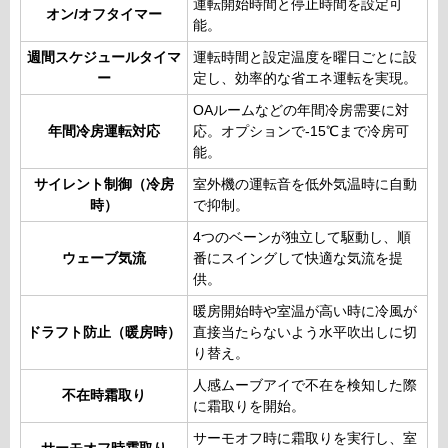
運転開始時間と停止時間を設定可
オン/オフタイマー
能。
週間スケジュールタイマ
運転時間と設定温度を曜日ごとに設
ー
定し、効率的な省エネ運転を実現。
OAルームなどの年間冷房需要に対
年間冷房運転対応
応。オプションで-15℃まで冷房可
能。
サイレント制御（冷房
室外機の運転音を低外気温時に自動
時）
で抑制。
4つのベーンが独立して駆動し、順
ウェーブ気流
番にスイングして快適な気流を提
供。
暖房開始時や室温が高い時に冷風が
ドラフト防止（暖房時）
直接当たらないよう水平吹出しに切
り替え。
人感ムーブアイで不在を検知した際
不在時霜取り
に霜取りを開始。
サーモオフ時に霜取りを実行し、室