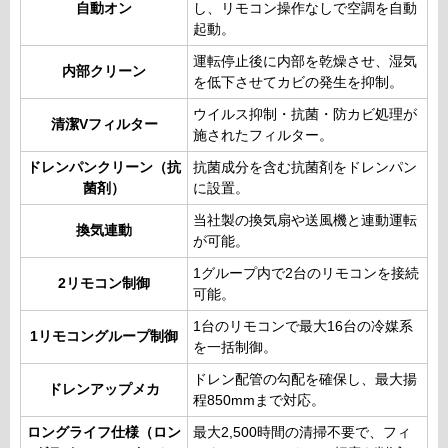
自動オン
し、リモコン操作なしで空調を自動
起動。
運転停止後に内部を乾燥させ、湿気
内部クリーン
を低下させてカビの発生を抑制。
ウイルス抑制・抗菌・防カビ処理が
清潔Vフィルター
施されたフィルター。
ドレンパンクリーン（抗
抗菌成分を含む抗菌剤をドレンパン
菌剤）
に設置。
当社製の換気扇や送風機と連動運転
換気連動
が可能。
1グループ内で2台のリモコンを接続
2リモコン制御
可能。
1台のリモコンで最大16台の冷媒系
1リモコングループ制御
を一括制御。
ドレン配管の勾配を確保し、最大揚
ドレンアップメカ
程850mmまで対応。
ロングライフ仕様（ロン
最大2,500時間の清掃不要で、フィ