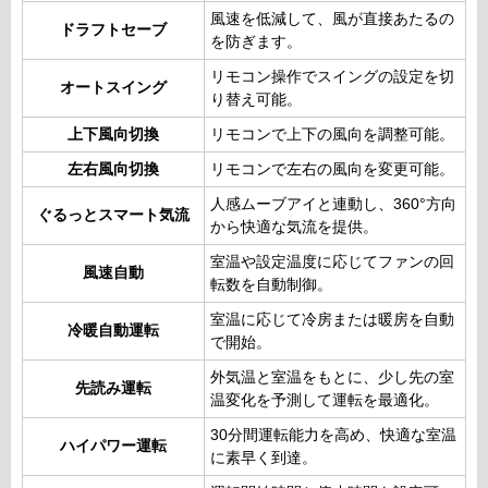
風速を低減して、風が直接あたるの
ドラフトセーブ
を防ぎます。
リモコン操作でスイングの設定を切
オートスイング
り替え可能。
上下風向切換
リモコンで上下の風向を調整可能。
左右風向切換
リモコンで左右の風向を変更可能。
人感ムーブアイと連動し、360°方向
ぐるっとスマート気流
から快適な気流を提供。
室温や設定温度に応じてファンの回
風速自動
転数を自動制御。
室温に応じて冷房または暖房を自動
冷暖自動運転
で開始。
外気温と室温をもとに、少し先の室
先読み運転
温変化を予測して運転を最適化。
30分間運転能力を高め、快適な室温
ハイパワー運転
に素早く到達。