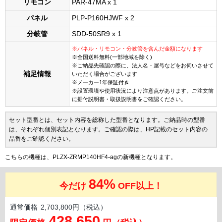
リモコン
PAR-47MA x 1
パネル
PLP-P160HJWF x 2
分岐管
SDD-50SR9 x 1
※パネル・リモコン・分岐管を含んだ金額になります
※全国送料無料(一部地域を除く)
※ご納品先確認の際に、法人名・屋号などをお伺いさせて
補足情報
いただく場合がございます
※メーカー1年保証付き
※設置環境や使用状況により注意点があります。ご注文前
に据付説明書・取扱説明書をご確認ください。
セット型番とは、セット内容を総称した型番となります。ご納品時の型番
は、それぞれ個別表記となります。ご確認の際は、HP記載のセット内容の
品番をご確認ください。
こちらの機種は、PLZX-ZRMP140HF4-agの新機種となります。
84%
今だけ
OFF以上！
通常価格
2,703,800円（税込）
428,650