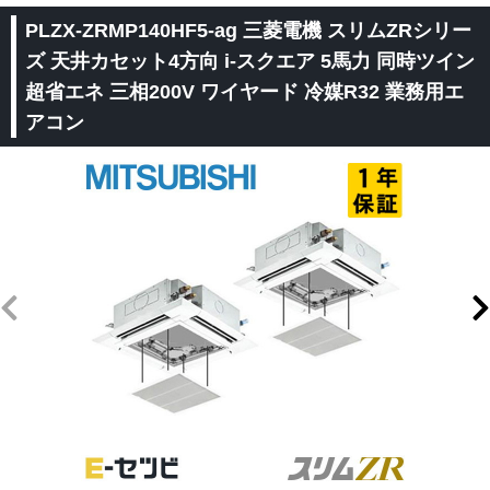
PLZX-ZRMP140HF5-ag 三菱電機 スリムZRシリー
ズ 天井カセット4方向 i-スクエア 5馬力 同時ツイン
超省エネ 三相200V ワイヤード 冷媒R32 業務用エ
アコン