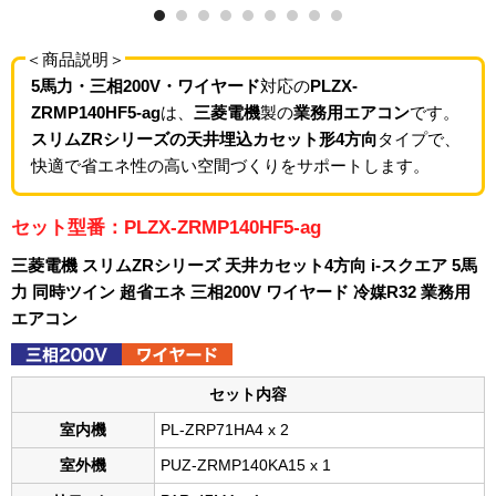
＜商品説明＞
5馬力・三相200V・ワイヤード
対応の
PLZX-
ZRMP140HF5-ag
は、
三菱電機
製の
業務用エアコン
です。
スリムZRシリーズの天井埋込カセット形4方向
タイプで、
快適で省エネ性の高い空間づくりをサポートします。
セット型番：PLZX-ZRMP140HF5-ag
三菱電機 スリムZRシリーズ 天井カセット4方向 i-スクエア 5馬
力 同時ツイン 超省エネ 三相200V ワイヤード 冷媒R32 業務用
エアコン
セット内容
室内機
PL-ZRP71HA4 x 2
室外機
PUZ-ZRMP140KA15 x 1