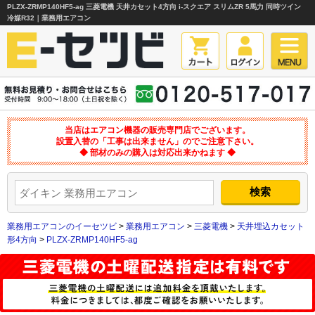
PLZX-ZRMP140HF5-ag 三菱電機 天井カセット4方向 i-スクエア スリムZR 5馬力 同時ツイン
冷媒R32｜業務用エアコン
当店はエアコン機器の販売専門店でございます。
設置入替の「工事は出来ません」のでご注意下さい。
◆ 部材のみの購入は対応出来かねます ◆
業務用エアコンのイーセツビ
>
業務用エアコン
>
三菱電機
>
天井埋込カセット
形4方向
>
PLZX-ZRMP140HF5-ag