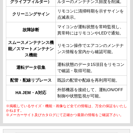
グライフフィルター）
ルターのメンテナンス頻度を削減。
リモコンに清掃時期を示すサインを
クリーニングサイン
点滅表示。
マイコンが運転状態を常時監視し、
故障診断
異常時にはリモコンやLEDで通知。
スムースメンテナンス機
リモコン操作でエアコンのメンテナ
能／スマートメンテナン
ンス情報を室内から確認可能。
ス機能
運転状態のデータ15項目をリモコン
運転データ収集
で確認・取得可能。
配管・配線リプレース
既設の配管や配線を再利用可能。
外部機器を接続して、運転ON/OFF
HA JEM・A対応
制御や状態監視が可能。
※掲載しているサイズ・機能・画像など全ての情報は、万全の保証をいたし
かねます。
※メーカーサイト及びカタログにて正確かつ最新の情報をご確認下さい。