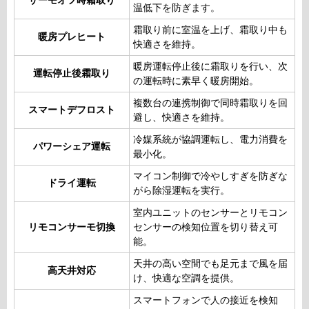
サーモオフ時霜取り
温低下を防ぎます。
霜取り前に室温を上げ、霜取り中も
暖房プレヒート
快適さを維持。
暖房運転停止後に霜取りを行い、次
運転停止後霜取り
の運転時に素早く暖房開始。
複数台の連携制御で同時霜取りを回
スマートデフロスト
避し、快適さを維持。
冷媒系統が協調運転し、電力消費を
パワーシェア運転
最小化。
マイコン制御で冷やしすぎを防ぎな
ドライ運転
がら除湿運転を実行。
室内ユニットのセンサーとリモコン
リモコンサーモ切換
センサーの検知位置を切り替え可
能。
天井の高い空間でも足元まで風を届
高天井対応
け、快適な空調を提供。
スマートフォンで人の接近を検知