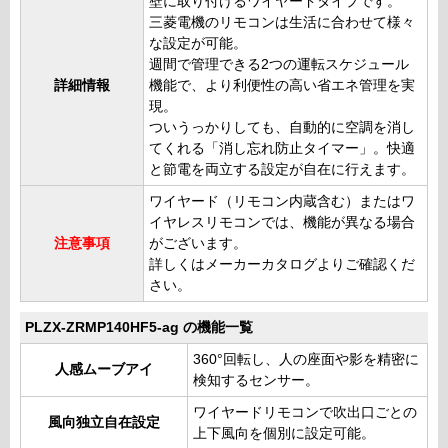
壁に取り付けるワイヤードタイプです。
三菱電機のリモコンは生活に合わせて様々
な設定が可能。
週間で管理できる2つの運転スケジュール
詳細情報
機能で、より利便性の高い省エネ管理を実
現。
ついうっかりしても、自動的に空調を消し
てくれる「消し忘れ防止タイマー」。快適
と節電を両立する設定が自在に行えます。
ワイヤード（リモコン内蔵含む）またはワ
イヤレスリモコンでは、機能が異なる場合
注意事項
がございます。
詳しくはメーカーカタログよりご確認くだ
さい。
PLZX-ZRMP140HF5-ag の機能一覧
360°回転し、人の座面や影を精密に
人感ムーブアイ
検知するセンサー。
ワイヤードリモコンで吹出口ごとの
風向独立自在設定
上下風向を個別に設定可能。